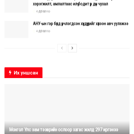
хэрэгжилт, амлалтаас илүү бодит үр дүн чухал
4 ӨДӨР ӨМНӨ
АНУ-ын гэр бүлд үрчлэгдсэн хүүхдүүдийг хүлээн авч уулзжээ
4 ӨДӨР ӨМНӨ
Их уншсан
Монгол Улс зам тээврийн ослоор хагас жилд 297 иргэнээ