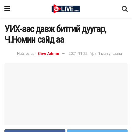
УИХ-аас давж битгий дуугар,
Ч.Номин сайд аа
Нийтэлсэн
Elive Admin
2021-11-22
Урт: 1 мин уншина