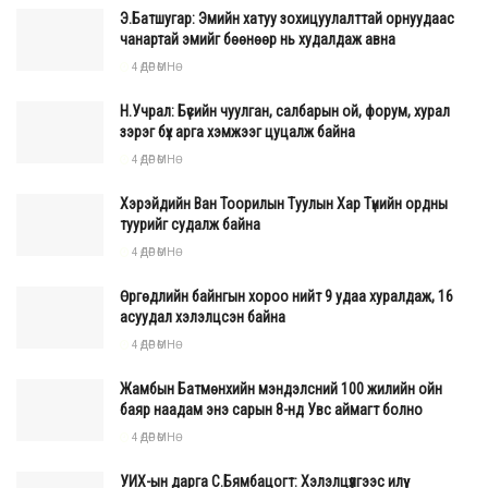
Э.Батшугар: Эмийн хатуу зохицуулалттай орнуудаас
чанартай эмийг бөөнөөр нь худалдаж авна
4 ӨДӨР ӨМНӨ
Н.Учрал: Бүсийн чуулган, салбарын ой, форум, хурал
зэрэг бүх арга хэмжээг цуцалж байна
4 ӨДӨР ӨМНӨ
Хэрэйдийн Ван Тоорилын Туулын Хар Түнийн ордны
туурийг судалж байна
4 ӨДӨР ӨМНӨ
Өргөдлийн байнгын хороо нийт 9 удаа хуралдаж, 16
асуудал хэлэлцсэн байна
4 ӨДӨР ӨМНӨ
Жамбын Батмөнхийн мэндэлсний 100 жилийн ойн
баяр наадам энэ сарын 8-нд Увс аймагт болно
4 ӨДӨР ӨМНӨ
УИХ-ын дарга С.Бямбацогт: Хэлэлцүүлгээс илүү