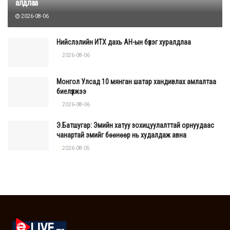
алдлаа
2026-08-06
Нийслэлийн ИТХ дахь АН-ын бүлэг хуралдлаа
2026-08-06
Монгол Улсад 10 мянган шатар хандивлах амлалтаа
биелүүлжээ
2026-08-06
Э.Батшугар: Эмийн хатуу зохицуулалттай орнуудаас
чанартай эмийг бөөнөөр нь худалдаж авна
2026-08-05