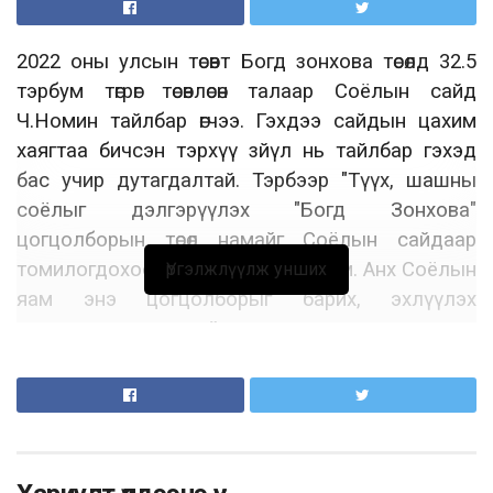
2022 оны улсын төсөвт Богд зонхова төсөлд 32.5
тэрбум төгрөг төсөвлөсөн талаар Соёлын сайд
Ч.Номин тайлбар өгчээ. Гэхдээ сайдын цахим
хаягтаа бичсэн тэрхүү зйүл нь тайлбар гэхэд
бас учир дутагдалтай. Тэрбээр "Түүх, шашны
соёлыг дэлгэрүүлэх "Богд Зонхова"
цогцолборын төсөл намайг Соёлын сайдаар
томилогдохоос өмнө эхэлсэн төсөл юм. Анх Соёлын
Үргэлжлүүлж унших
яам энэ цогцолборыг барих, эхлүүлэх
санаачилга гаргаагүй, өнгөрсөн хугацаанд энэ төсөлд
нэг ч төгрөг зарцуулаагүй болно.
Энэ хөрөнгө оруулалтыг цаг үеэ олоогүй гэж үзэж
байгаа учраас Соёлын сайдын хувьд “Богд
зонхова” цогцолборын төсөлд хөрөнгө зарцуулахгүй