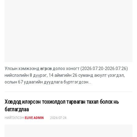
Улсын хэмжээнд өнгөрсөн долоо хоногт (2026.07.20-2026.07.26)
нийслэлийн 8 дүүрэг, 14 аймгийн 26 суманд аюулт үзэгдэл,
ослын 67 удаагийн дуудлага бүртгэгдсэн...
Ховдод илэрсэн тохиолдол тарваган тахал болох нь
батлагдлаа
НИЙТЭЛСЭН
ELIVE ADMIN
2026-07-24