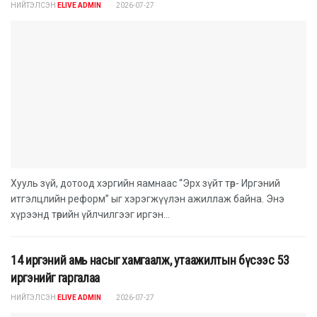
НИЙТЭЛСЭН
ELIVE ADMIN
2026-07-27
Хууль зүй, дотоод хэргийн яамнаас “Эрх зүйт төр- Иргэний
итгэлцлийн реформ” ыг хэрэгжүүлэн ажиллаж байна. Энэ
хүрээнд төрийн үйлчилгээг иргэн...
14 иргэний амь насыг хамгаалж, утаажилтын бүсээс 53
иргэнийг гаргалаа
НИЙТЭЛСЭН
ELIVE ADMIN
2026-07-27