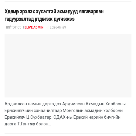
Хөдөлмөр эрхлэх хүсэлтэй ахмадууд ялгаварлан
гадуурхалтад өртдөг гэж дүгнэжээ
НИЙТЭЛСЭН
ELIVE ADMIN
2026-07-29
Ардчилсан намын дэргэдэх Ардчилсан Ахмадын Холбооны
Ерөнхийлөгчийн санаачилгаар Монголын ахмадын холбооны
Ерөнхийлөгч Ц.Сүхбаатар, СДАХ-ны Ерөнхий нарийн бичгийн
дарга Т.Гантөмөр болон...