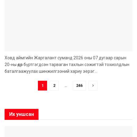
Ховд аймгийн Жаргалант суманд 2026 оны 07 дугаар сарын
20-ны өдөр бүртгэгдсэн тарваган тахлын сэжигтэй тохиолдлын
баталгаажуулах шинжилгээний хариу эерэг...
1
2
…
246
Их уншсан