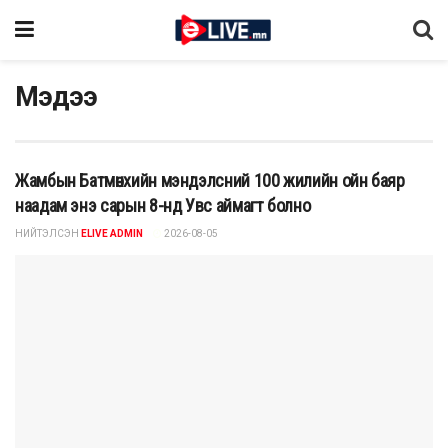
Мэдээ
Жамбын Батмөнхийн мэндэлсний 100 жилийн ойн баяр
наадам энэ сарын 8-нд Увс аймагт болно
НИЙТЭЛСЭН
ELIVE ADMIN
2026-08-05