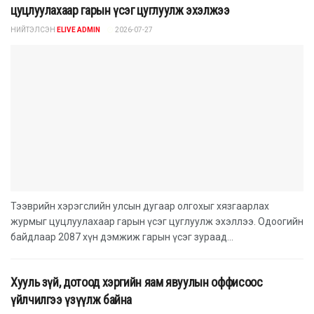
цуцлуулахаар гарын үсэг цуглуулж эхэлжээ
НИЙТЭЛСЭН
ELIVE ADMIN
2026-07-27
Тээврийн хэрэгслийн улсын дугаар олгохыг хязгаарлах
журмыг цуцлуулахаар гарын үсэг цуглуулж эхэллээ. Одоогийн
байдлаар 2087 хүн дэмжиж гарын үсэг зураад...
Хууль зүй, дотоод хэргийн яам явуулын оффисоос
үйлчилгээ үзүүлж байна