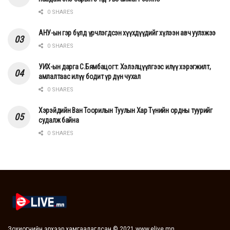
0 SHARES
АНУ-ын гэр бүлд үрчлэгдсэн хүүхдүүдийг хүлээн авч уулзжээ
0 SHARES
УИХ-ын дарга С.Бямбацогт: Хэлэлцүүлгээс илүү хэрэгжилт,
амлалтаас илүү бодит үр дүн чухал
0 SHARES
Хэрэйдийн Ван Тоорилын Туулын Хар Түнийн ордны туурийг
судалж байна
0 SHARES
Зохиогчийн эрхээр хамгаалагдсан © 2021 www.elive.mn