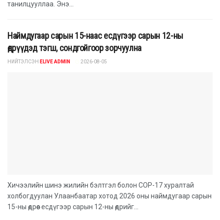
танилцууллаа. Энэ...
Наймдугаар сарын 15-наас есдүгээр сарын 12-ны
өдрүүдэд тэгш, сондгойгоор зорчуулна
НИЙТЭЛСЭН
ELIVE ADMIN
2026-08-05
Хичээлийн шинэ жилийн бэлтгэл болон COP-17 хуралтай
холбогдуулан Улаанбаатар хотод 2026 оны наймдугаар сарын
15-ны өдрөөс есдүгээр сарын 12-ны өдрийг...