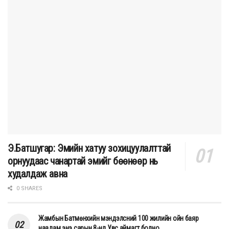
Э.Батшугар: Эмийн хатуу зохицуулалттай
орнуудаас чанартай эмийг бөөнөөр нь
худалдаж авна
0 SHARES
Жамбын Батмөнхийн мэндэлсний 100 жилийн ойн баяр
наадам энэ сарын 8-нд Увс аймагт болно