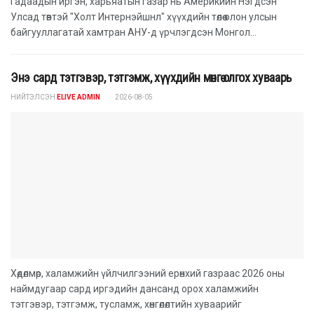
Гадаадын иргэн, харьяатын газар нь Америкийн Нэгдсэн
Улсад төвтэй "Холт Интернэйшнл" хүүхдийн төлөө олон улсын
байгууллагатай хамтран АНУ-д үрчлэгдсэн Монгол...
Энэ сард тэтгэвэр, тэтгэмж, хүүхдийн мөнгө олгох хуваарь
НИЙТЭЛСЭН
ELIVE ADMIN
2026-08-05
Хөдөлмөр, халамжийн үйлчилгээний ерөнхий газраас 2026 оны
наймдугаар сард иргэдийн дансанд орох халамжийн
тэтгэвэр, тэтгэмж, тусламж, хөнгөлөлтийн хуваарийг