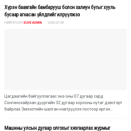
Хүрэн баавгайн бамбарууш болон халиун бугыг хууль
бусаар агнасан үйлдлийг илрүүлжээ
НИЙТЭЛСЭН
ELIVE ADMIN
2026-07-28
Цагдаагийн байгууллагаас энэ оны 07 дугаар сард
Сонгинохайрхан дүүргийн 32 дугаар хорооны нутаг дэвсгэрт
байрлах Эмээлтийн шалган нэвтрүүлэх постоор иргэн...
Машины улсын дугаар олгохыг хязгаарлах журмыг