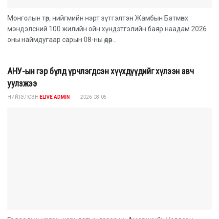
Монголын төр, нийгмийн нэрт зүтгэлтэн Жамбын Батмөнх
мэндэлсний 100 жилийн ойн хүндэтгэлийн баяр наадам 2026
оны наймдугаар сарын 08-ны өдөр...
АНУ-ын гэр бүлд үрчлэгдсэн хүүхдүүдийг хүлээн авч
уулзжээ
НИЙТЭЛСЭН
ELIVE ADMIN
2026-08-05