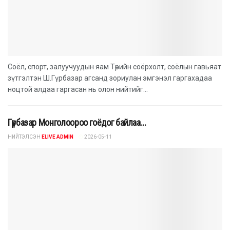
Соёл, спорт, залуучуудын яам Төрийн соёрхолт, соёлын гавьяат
зүтгэлтэн Ш.Гүрбазар агсанд зориулан эмгэнэл гаргахадаа
ноцтой алдаа гаргасан нь олон нийтийг...
Гүрбазар Монголоороо гоёдог байлаа...
НИЙТЭЛСЭН
ELIVE ADMIN
2026-05-11