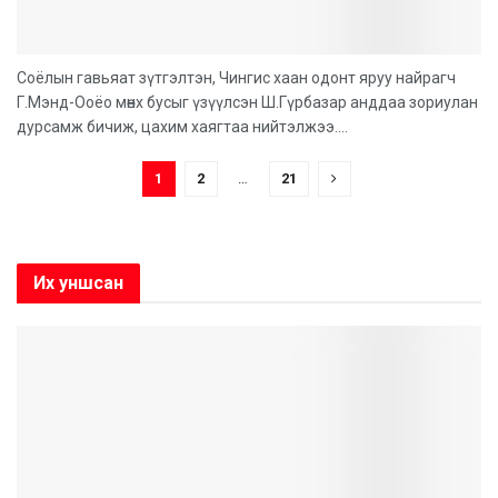
Соёлын гавьяат зүтгэлтэн, Чингис хаан одонт яруу найрагч
Г.Мэнд-Ооёо мөнх бусыг үзүүлсэн Ш.Гүрбазар анддаа зориулан
дурсамж бичиж, цахим хаягтаа нийтэлжээ....
1
2
…
21
Их уншсан