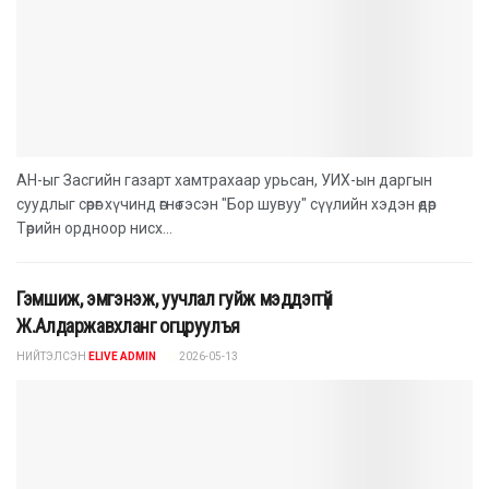
АН-ыг Засгийн газарт хамтрахаар урьсан, УИХ-ын даргын
суудлыг сөрөг хүчинд өгнө гэсэн "Бор шувуу" сүүлийн хэдэн өдөр
Төрийн ордноор нисх...
Гэмшиж, эмгэнэж, уучлал гуйж мэддэггүй
Ж.Алдаржавхланг огцруулъя
НИЙТЭЛСЭН
ELIVE ADMIN
2026-05-13