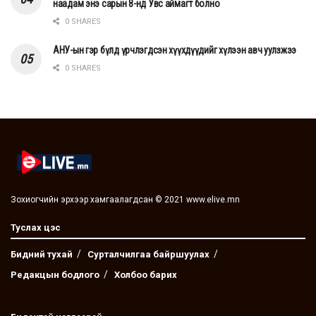
наадам энэ сарын 8-нд Увс аймагт болно
0 SHARES
АНУ-ын гэр бүлд үрчлэгдсэн хүүхдүүдийг хүлээн авч уулзжээ
0 SHARES
Зохиогчийн эрхээр хамгаалагдсан © 2021 www.elive.mn
Туслах цэс
Бидний тухай
Сурталчилгаа байршуулах
Редакцын бодлого
Холбоо барих