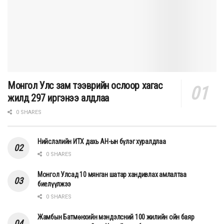
Монгол Улс зам тээврийн ослоор хагас
жилд 297 иргэнээ алдлаа
0 SHARES
Нийслэлийн ИТХ дахь АН-ын бүлэг хуралдлаа
0 SHARES
Монгол Улсад 10 мянган шатар хандивлах амлалтаа
биелүүлжээ
0 SHARES
Жамбын Батмөнхийн мэндэлсний 100 жилийн ойн баяр