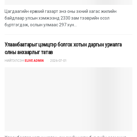
Цагдаагийн ерөнхий газарт энэ оны эхний хагас жилийн
байдлаар улсын хэмжээнд 2330 зам тээврийн осол
бүртгэгдэж, ослын улмаас 297 хүн...
Улаанбаатарыг цэмцгэр болгох хотын даргын уриалга
олны анхаарлыг татав
НИЙТЭЛСЭН
ELIVE ADMIN
2026-07-01