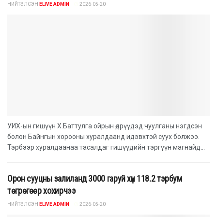
НИЙТЭЛСЭН
ELIVE ADMIN
2026-05-20
УИХ-ын гишүүн Х.Баттулга ойрын өдрүүдэд чуулганы нэгдсэн
болон Байнгын хорооны хуралдаанд идэвхтэй суух болжээ.
Тэрбээр хуралдаанаа тасалдаг гишүүдийн тэргүүн магнайд...
Орон сууцны залиланд 3000 гаруй хүн 118.2 тэрбум
төгрөгөөр хохирчээ
НИЙТЭЛСЭН
ELIVE ADMIN
2026-05-20