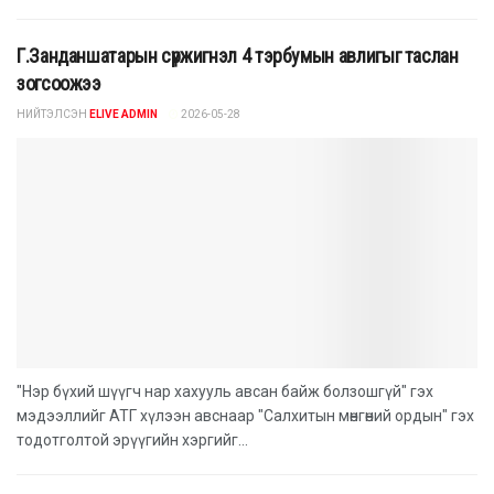
Г.Занданшатарын сүржигнэл 4 тэрбумын авлигыг таслан
зогсоожээ
НИЙТЭЛСЭН
ELIVE ADMIN
2026-05-28
"Нэр бүхий шүүгч нар хахууль авсан байж болзошгүй" гэх
мэдээллийг АТГ хүлээн авснаар "Салхитын мөнгөний ордын" гэх
тодотголтой эрүүгийн хэргийг...