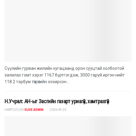
Сүүлийн гурван жилийн хугацаанд орон сууцтай холбоотой
залилах гэмт хэрэг 1167 бүртгэгдэж, 3000 гаруй иргэн нийт
118.2 тэрбум төгрөгийн хохирсон...
Н.Учрал: АН-ыг Засгийн газарт уриагүй, хамтрахгүй
НИЙТЭЛСЭН
ELIVE ADMIN
2026-05-20