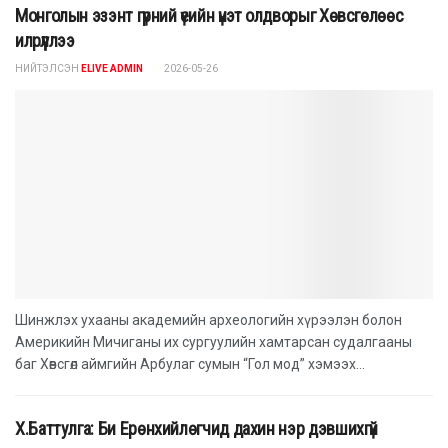
Монголын эзэнт гүрний үеийн үнэт олдворыг Хөвсгөлөөс
илрүүллээ
НИЙТЭЛСЭН
ELIVE ADMIN
2026-05-26
Шинжлэх ухааны академийн археологийн хүрээлэн болон
Америкийн Мичиганы их сургуулийн хамтарсан судалгааны
баг Хөвсгөл аймгийн Арбулаг сумын “Гол мод” хэмээх...
Х.Баттулга: Би Ерөнхийлөгчид дахин нэр дэвшихгүй