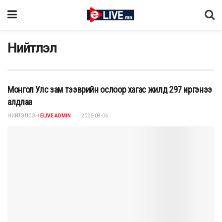
Нийтлэл
Монгол Улс зам тээврийн ослоор хагас жилд 297 иргэнээ
алдлаа
НИЙТЭЛСЭН
ELIVE ADMIN
2026-08-06