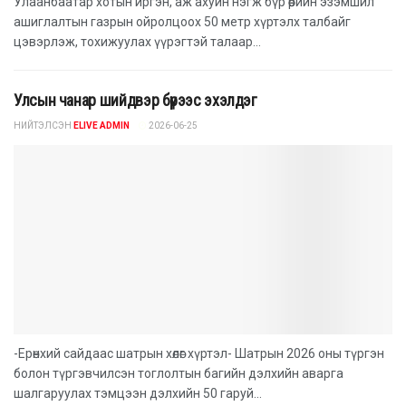
Улаанбаатар хотын иргэн, аж ахуйн нэгж бүр өөрийн эзэмшил
ашиглалтын газрын ойролцоох 50 метр хүртэлх талбайг
цэвэрлэж, тохижуулах үүрэгтэй талаар...
Улсын чанар шийдвэр бүрээс эхэлдэг
НИЙТЭЛСЭН
ELIVE ADMIN
2026-06-25
-Ерөнхий сайдаас шатрын хөлөг хүртэл- Шатрын 2026 оны түргэн
болон түргэвчилсэн тоглолтын багийн дэлхийн аварга
шалгаруулах тэмцээн дэлхийн 50 гаруй...