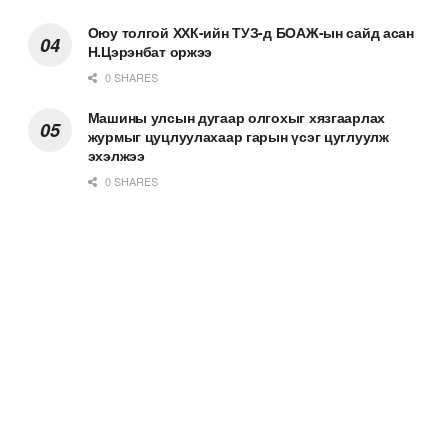
Оюу толгой ХХК-ийн ТУЗ-д БОАЖ-ын сайд асан
Н.Цэрэнбат оржээ
0 SHARES
Машины улсын дугаар олгохыг хязгаарлах
журмыг цуцлуулахаар гарын үсэг цуглуулж
эхэлжээ
0 SHARES