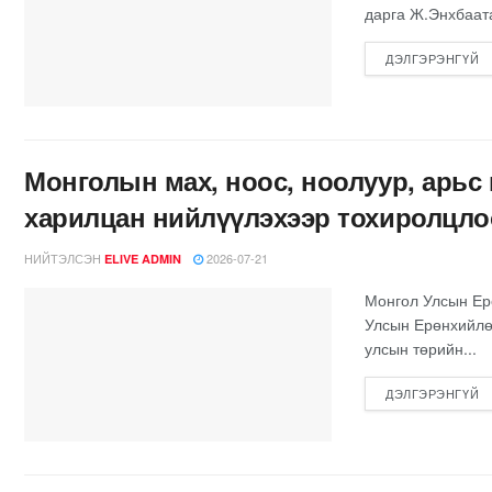
дарга Ж.Энхбаата
ДЭЛГЭРЭНГҮЙ
Монголын мах, ноос, ноолуур, арьс
харилцан нийлүүлэхээр тохиролцло
НИЙТЭЛСЭН
2026-07-21
ELIVE ADMIN
Монгол Улсын Ер
Улсын Ерөнхийлө
улсын төрийн...
ДЭЛГЭРЭНГҮЙ