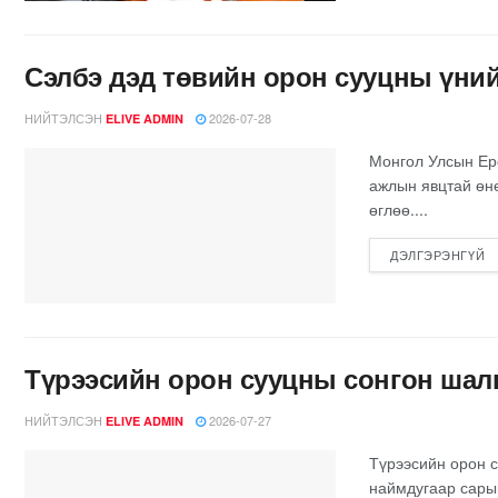
Сэлбэ дэд төвийн орон сууцны үний
НИЙТЭЛСЭН
2026-07-28
ELIVE ADMIN
Монгол Улсын Ерө
ажлын явцтай өнө
өглөө....
ДЭЛГЭРЭНГҮЙ
Түрээсийн орон сууцны сонгон шал
НИЙТЭЛСЭН
2026-07-27
ELIVE ADMIN
Түрээсийн орон с
наймдугаар сары