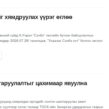
г хямдруулах үүрэг өглөө
нхий сайд Н.Учрал “Сэлбэ” төслийн бүтээн байгуулалтын
өдөр /2026.07.28/ танилцаж, "Ухаалаг Сэлбэ хот" болгох чиглэл
гаруулалтыг цахимаар явуулна
ууцанд хамрагдах иргэдийг сонгон шалгаруулах ажил
н сүүлчээр эхлэх талаар ТОСК-ийн Захиргаа удирдлагын газрын