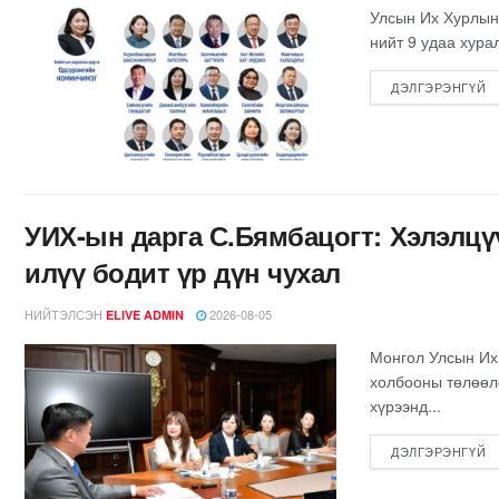
Улсын Их Хурлын
нийт 9 удаа хура
ДЭЛГЭРЭНГҮЙ
УИХ-ын дарга С.Бямбацогт: Хэлэлцү
илүү бодит үр дүн чухал
НИЙТЭЛСЭН
2026-08-05
ELIVE ADMIN
Монгол Улсын Их
холбооны төлөөлө
хүрээнд...
ДЭЛГЭРЭНГҮЙ