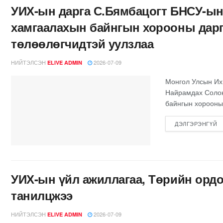
УИХ-ын дарга С.Бямбацогт БНСУ-ын
хамгаалахын байнгын хорооны дарг
төлөөлөгчидтэй уулзлаа
НИЙТЭЛСЭН
2026-07-09
ELIVE ADMIN
Монгол Улсын Их 
Найрамдах Солон
байнгын хорооны 
ДЭЛГЭРЭНГҮЙ
УИХ-ын үйл ажиллагаа, Төрийн ордон
танилцжээ
НИЙТЭЛСЭН
2026-07-09
ELIVE ADMIN