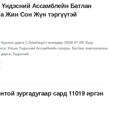
 Үндэсний Ассамблейн Батлан
а Жин Сон Жүн тэргүүтэй
Хурлын дарга С.Бямбацогт өнөөдөр /2026.07.09/ Бүгд
гос Улсын Үндэсний Ассамблейн гишүүн, Батлан хамгаалахын
дарга, Үндэсний...
той зургадугаар сард 11019 иргэн