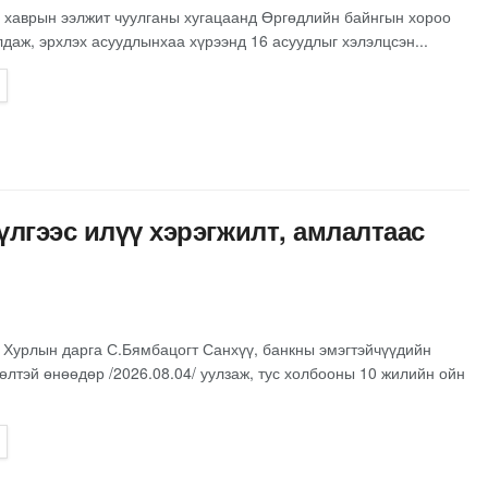
 хаврын ээлжит чуулганы хугацаанд Өргөдлийн байнгын хороо
лдаж, эрхлэх асуудлынхаа хүрээнд 16 асуудлыг хэлэлцсэн...
үлгээс илүү хэрэгжилт, амлалтаас
 Хурлын дарга С.Бямбацогт Санхүү, банкны эмэгтэйчүүдийн
лтэй өнөөдөр /2026.08.04/ уулзаж, тус холбооны 10 жилийн ойн