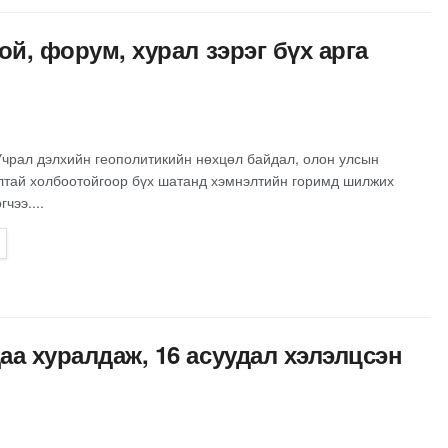
ой, форум, хурал зэрэг бүх арга
Учрал дэлхийн геополитикийн нөхцөл байдал, олон улсын
алтай холбоотойгоор бүх шатанд хэмнэлтийн горимд шилжих
чээ....
аа хуралдаж, 16 асуудал хэлэлцсэн