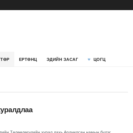
 ТӨР
ЕРТӨНЦ
ЭДИЙН ЗАСАГ
ЦОГЦ
хуралдлаа
дийн Төлөөлөгчдийн хурал дахь Ардчилсан намын бүлэг