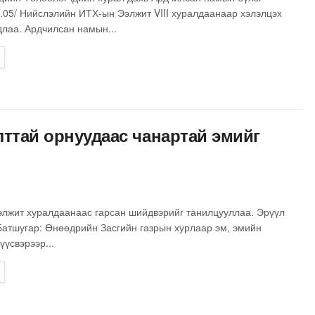
.05/ Нийслэлийн ИТХ-ын Ээлжит VIII хуралдаанаар хэлэлцэх
лаа. Ардчилсан намын...
лттай орнуудаас чанартай эмийг
элжит хуралдаанаас гарсан шийдвэрийг танилцууллаа. Эрүүл
Батшугар: Өнөөдрийн Засгийн газрын хурлаар эм, эмийн
үүсвэрээр...