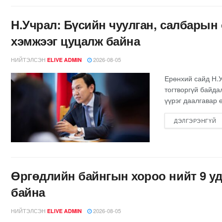
Н.Учрал: Бүсийн чуулган, салбарын 
хэмжээг цуцалж байна
НИЙТЭЛСЭН
2026-08-05
ELIVE ADMIN
Ерөнхий сайд Н.
тогтворгүй байд
үүрэг даалгавар өг
ДЭЛГЭРЭНГҮЙ
Өргөдлийн байнгын хороо нийт 9 уд
байна
НИЙТЭЛСЭН
2026-08-05
ELIVE ADMIN