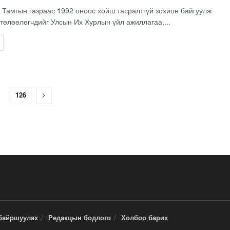
Тамгын газраас 1992 оноос хойш тасралтгүй зохион байгуулж
, төлөөлөгчдийг Улсын Их Хурлын үйл ажиллагаа,...
126
байршуулах
Редакцын бодлого
Холбоо барих