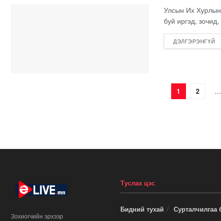
Улсын Их Хурлын 
буй иргэд, зочид
ДЭЛГЭРЭНГҮЙ
1
2
…
Туслах цэс
Бидний тухай
Сурталчилгаа 
Зохиогчийн эрхээр