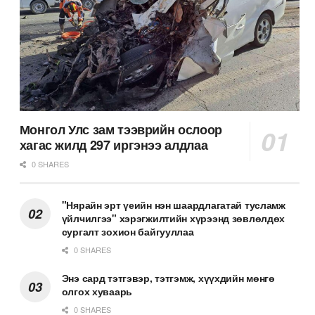
Монгол Улс зам тээврийн ослоор
хагас жилд 297 иргэнээ алдлаа
0 SHARES
"Нярайн эрт үеийн нэн шаардлагатай тусламж
үйлчилгээ" хэрэгжилтийн хүрээнд зөвлөлдөх
сургалт зохион байгууллаа
0 SHARES
Энэ сард тэтгэвэр, тэтгэмж, хүүхдийн мөнгө
олгох хуваарь
0 SHARES