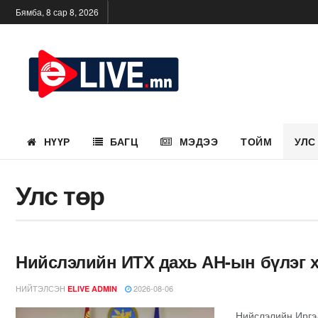
Бямба, 8 сар 8, 2026
НҮҮР
БАГЦ
МЭДЭЭ
ТОЙМ
УЛС
Улс төр
Нийслэлийн ИТХ дахь АН-ын бүлэг 
НИЙТЭЛСЭН
2026-08-06
ELIVE ADMIN
Нийслэлийн Иргэ