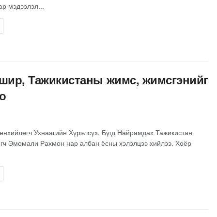
р мэдээлэл...
 шир, Тажикистаны жимс, жимсгэнийг
о
өнхийлөгч Ухнаагийн Хүрэлсүх, Бүгд Найрамдах Тажикистан
гч Эмомали Рахмон нар албан ёсны хэлэлцээ хийлээ. Хоёр