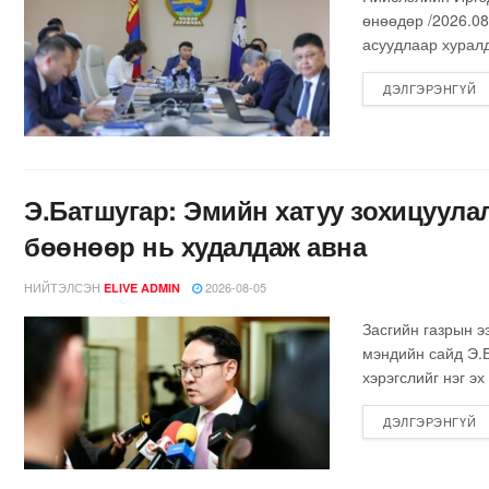
өнөөдөр /2026.08
асуудлаар хуралд
ДЭЛГЭРЭНГҮЙ
Э.Батшугар: Эмийн хатуу зохицуула
бөөнөөр нь худалдаж авна
НИЙТЭЛСЭН
2026-08-05
ELIVE ADMIN
Засгийн газрын э
мэндийн сайд Э.
хэрэгслийг нэг эх 
ДЭЛГЭРЭНГҮЙ