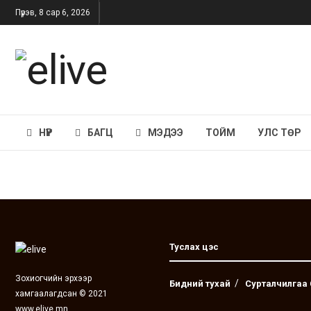
Пүрэв, 8 сар 6, 2026
НҮҮР
БАГЦ
МЭДЭЭ
ТОЙМ
УЛС ТӨР
Туслах цэс
Зохиогчийн эрхээр
Бидний тухай
Сурталчилгаа
хамгаалагдсан © 2021
www.elive.mn