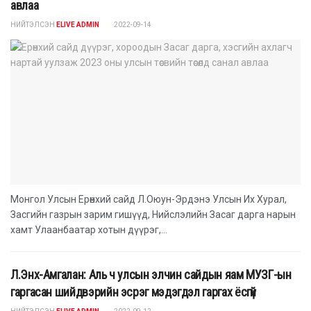
авлаа
НИЙТЭЛСЭН
ELIVE ADMIN
2022-09-14
Монгол Улсын Ерөнхий сайд Л.Оюун-Эрдэнэ Улсын Их Хурал,
Засгийн газрын зарим гишүүд, Нийслэлийн Засаг дарга нарын
хамт Улаанбаатар хотын дүүрэг,...
Л.Энх-Амгалан: Аль ч улсын элчин сайдын яам МУЗГ-ын
гаргасан шийдвэрийн эсрэг мэдэгдэл гаргах ёсгүй