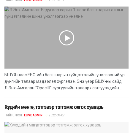
НИЙТЭЛСЭН
ELIVE ADMIN
2022-09-12
БШУЯ-наас ЕБС-ийн багш нарын гүйцэтгэлийн үнэлгээний үр
дүнгийн талаар мэдээлэл хүргэлээ. Энэ үеэр БШУ-ны сайд
Л.Энх-Амгалан "Орос III" сургуулийн талаарх сэтгүүлчдийн...
Хүүхдийн мөнгө, тэтгэвэр тэтгэмж олгох хуваарь
НИЙТЭЛСЭН
ELIVE ADMIN
2022-09-07