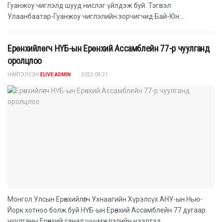
Гуанжоу чиглэлд шууд нислэг үйлдэж буй. Тэгвэл
Улаанбаатар-Гуанжоу чиглэлийн зорчигчид Бай-Юн...
Ерөнхийлөгч НҮБ-ын Ерөнхий Ассамблейн 77-р чуулганд
оролцлоо
НИЙТЭЛСЭН
ELIVE ADMIN
2022-09-21
Монгол Улсын Ерөнхийлөгч Ухнаагийн Хүрэлсүх АНУ-ын Нью-
Йорк хотноо болж буй НҮБ-ын Ерөнхий Ассамблейн 77 дугаар
чуулганы Ерөнхий санал шүүмжлэлийн нээлтэд...