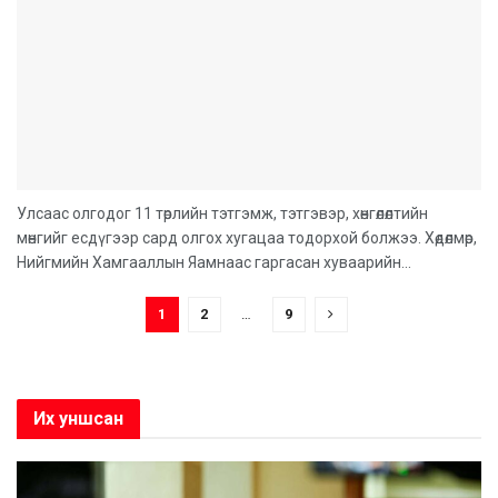
Улсаас олгодог 11 төрлийн тэтгэмж, тэтгэвэр, хөнгөлөлтийн
мөнгийг есдүгээр сард олгох хугацаа тодорхой болжээ. Хөдөлмөр,
Нийгмийн Хамгааллын Яамнаас гаргасан хуваарийн...
1
2
…
9
Их уншсан