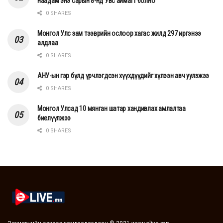
наадам энэ сарын 8-нд Увс аймагт болно
0 SHARES
Монгол Улс зам тээврийн ослоор хагас жилд 297 иргэнээ
алдлаа
0 SHARES
АНУ-ын гэр бүлд үрчлэгдсэн хүүхдүүдийг хүлээн авч уулзжээ
0 SHARES
Монгол Улсад 10 мянган шатар хандивлах амлалтаа
биелүүлжээ
0 SHARES