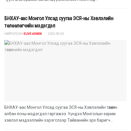
БНХАУ-аас Монгол Улсад суугаа ЭСЯ-ны Хэвлэлийн
төлөөлөгчийн мэдэгдэл
НИЙТЭЛСЭН
ELIVE ADMIN
2022-09-20
БНХАУ-аас Монгол Улсад суугаа ЭСЯ-ны Хэвлэлийн төлөөлөгч
албан ёсны мэдэгдэл гаргажээ. Үүндээ Монголын зарим
хэвлэл мэдээллийн хэрэгслээр Тайванийн эрх баригч...