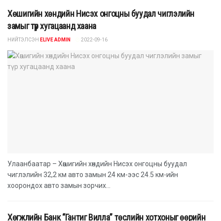
Хөшигийн хөндийн Нисэх онгоцны буудал чиглэлийн
замыг түр хугацаанд хаана
НИЙТЭЛСЭН
ELIVE ADMIN
2022-09-16
Улаанбаатар – Хөшигийн хөндийн Нисэх онгоцны буудал
чиглэлийн 32,2 км авто замын 24 км-ээс 24.5 км-ийн
хоорондох авто замын зорчих...
Хөгжлийн Банк “Гантиг Вилла” төслийн хотхоныг өөрийн