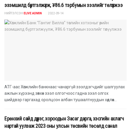
эзэмшилд бүртгэлжүүлж, ₮86.6 тэрбумын зээлийг төлүүлжээ
НИЙТЭЛСЭН
ELIVE ADMIN
2022-09-14
АТГ-аас Хөгжлийн банкнаас чанаргүй зээлдэгчдийг шалгуулах
ажлын хүрээнд зөвхөн зээл олгогчоос гадна зээл олгох
шийдвэр гаргахад оролцсон албан тушаалтнуудын хөдлөх...
Ерөнхий сайд дүүрэг, хороодын Засаг дарга, хэсгийн ахлагч
нартай уулзаж 2023 оны улсын төсвийн төсөлд санал