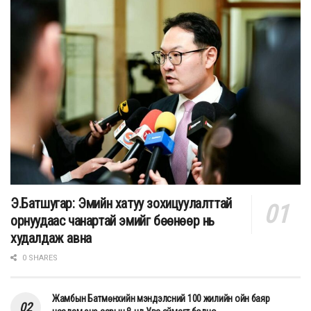
Э.Батшугар: Эмийн хатуу зохицуулалттай
орнуудаас чанартай эмийг бөөнөөр нь
худалдаж авна
0 SHARES
Жамбын Батмөнхийн мэндэлсний 100 жилийн ойн баяр