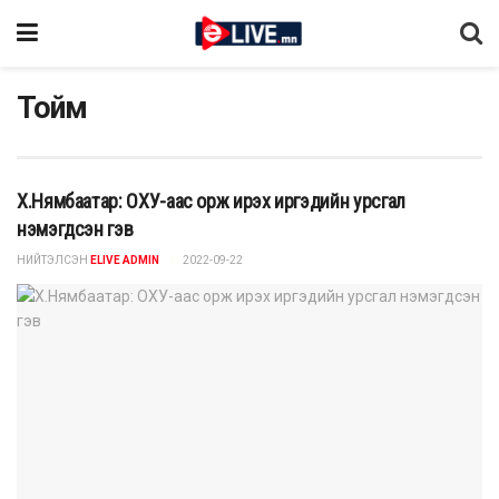
Тойм
Х.Нямбаатар: ОХУ-аас орж ирэх иргэдийн урсгал
нэмэгдсэн гэв
НИЙТЭЛСЭН
ELIVE ADMIN
2022-09-22