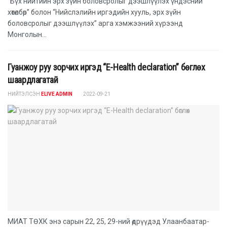
“Бүх нийтийн эрх зүйн боловсролыг дээшлүүлэх үндэсний
хөтөлбөр” болон “Нийслэлийн иргэдийн хууль, эрх зүйн
боловсролыг дээшлүүлэх” арга хэмжээний хүрээнд
Монголын...
Гуанжоу руу зорчих иргэд “E-Health declaration” бөглөх
шаардлагатай
НИЙТЭЛСЭН
ELIVE ADMIN
2022-09-21
МИАТ ТӨХК энэ сарын 22, 25, 29-ний өдрүүдэд Улаанбаатар-