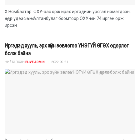
Х.Нямбаатар: ОХУ-аас орж ирэх иргэдийн урсгал нэмэгдсэн,
өнөөдөр үдээс өмнө Алтанбулаг боомтоор ОХУ-ын 74 иргэн орж
ирсэн
Иргэдэд хууль, эрх зүйн зөвлөгөө ҮНЭГҮЙ ӨГӨХ өдөрлөг
болж байна
НИЙТЭЛСЭН
ELIVE ADMIN
2022-09-21