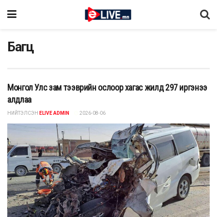
Багц
Монгол Улс зам тээврийн ослоор хагас жилд 297 иргэнээ
алдлаа
НИЙТЭЛСЭН
ELIVE ADMIN
2026-08-06