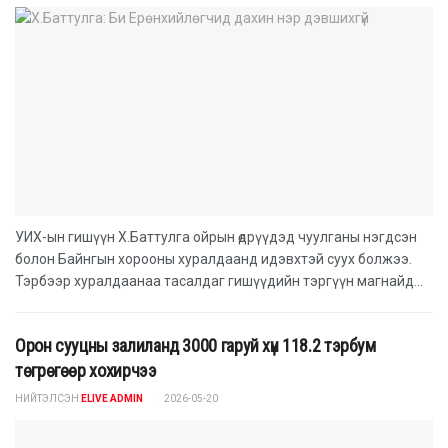
УИХ-ын гишүүн Х.Баттулга ойрын өдрүүдэд чуулганы нэгдсэн
болон Байнгын хорооны хуралдаанд идэвхтэй суух болжээ.
Тэрбээр хуралдаанаа тасалдаг гишүүдийн тэргүүн магнайд...
Орон сууцны залиланд 3000 гаруй хүн 118.2 тэрбум
төгрөгөөр хохирчээ
НИЙТЭЛСЭН
ELIVE ADMIN
2026-05-20