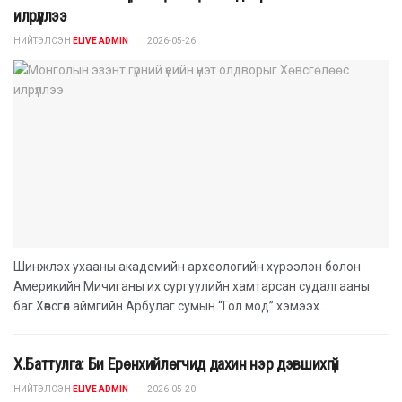
илрүүллээ
НИЙТЭЛСЭН
ELIVE ADMIN
2026-05-26
Шинжлэх ухааны академийн археологийн хүрээлэн болон
Америкийн Мичиганы их сургуулийн хамтарсан судалгааны
баг Хөвсгөл аймгийн Арбулаг сумын “Гол мод” хэмээх...
Х.Баттулга: Би Ерөнхийлөгчид дахин нэр дэвшихгүй
НИЙТЭЛСЭН
ELIVE ADMIN
2026-05-20