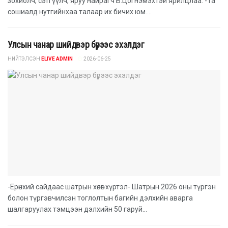
зохиолч, сэтгүүлч, яруу найрагч Б.Цогнэмэхтэй ярилцлаа. -Та
сошиалд нутгийнхаа талаар их бичих юм....
Улсын чанар шийдвэр бүрээс эхэлдэг
НИЙТЭЛСЭН
ELIVE ADMIN
2026-06-25
-Ерөнхий сайдаас шатрын хөлөг хүртэл- Шатрын 2026 оны түргэн
болон түргэвчилсэн тоглолтын багийн дэлхийн аварга
шалгаруулах тэмцээн дэлхийн 50 гаруй...