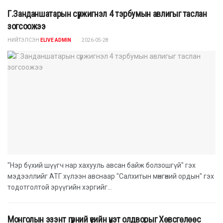
Г.Занданшатарын сүржигнэл 4 тэрбумын авлигыг таслан
зогсоожээ
НИЙТЭЛСЭН
ELIVE ADMIN
2026-05-28
"Нэр бүхий шүүгч нар хахууль авсан байж болзошгүй" гэх
мэдээллийг АТГ хүлээн авснаар "Салхитын мөнгөний ордын" гэх
тодотголтой эрүүгийн хэргийг...
Монголын эзэнт гүрний үеийн үнэт олдворыг Хөвсгөлөөс