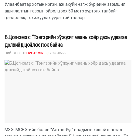
Улаанбаатар хотын иргэн, аж ахуйн нэгж бүр өөрийн эзэмшил
ашиглалтын газрын ойролцоох 50 метр хүртэлх талбайг
цэвэрлэж, тохижуулах үүрэгтэй талаар...
Б.Цогнэмэх: “Тэнгэрийн хүү” жүжиг маань хоёр дахь удаагаа
дэлхийд цойлох гэж байна
НИЙТЭЛСЭН
ELIVE ADMIN
2026-06-25
МЗЭ, МСНЭ-ийн болон “Алтан-Өд” наадмын хошой шагналт