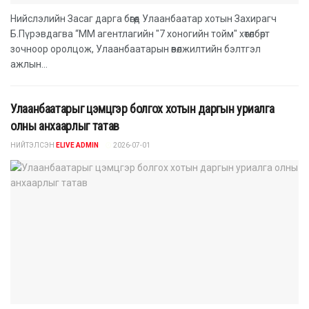
Нийслэлийн Засаг дарга бөгөөд Улаанбаатар хотын Захирагч
Б.Пүрэвдагва “ММ агентлагийн "7 хоногийн тойм" хөтөлбөрт
зочноор оролцож, Улаанбаатарын өвөлжилтийн бэлтгэл
ажлын...
Улаанбаатарыг цэмцгэр болгох хотын даргын уриалга
олны анхаарлыг татав
НИЙТЭЛСЭН
ELIVE ADMIN
2026-07-01