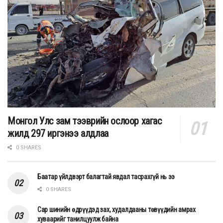
Монгол Улс зам тээврийн ослоор хагас
жилд 297 иргэнээ алдлаа
0 SHARES
Баатар үйлдвэрт балагтай явдал тасрахгүй нь ээ
0 SHARES
Сар шинийн өдрүүдэд зах, худалдааны төвүүдийн амрах
хуваарийг танилцуулж байна