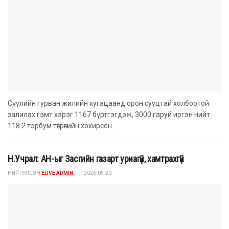
Сүүлийн гурван жилийн хугацаанд орон сууцтай холбоотой
залилах гэмт хэрэг 1167 бүртгэгдэж, 3000 гаруй иргэн нийт
118.2 тэрбум төгрөгийн хохирсон...
Н.Учрал: АН-ыг Засгийн газарт уриагүй, хамтрахгүй
НИЙТЭЛСЭН
ELIVE ADMIN
2026-05-20