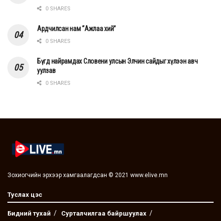
0 SHARES
Ардчилсан нам “Ажлаа хий”
0 SHARES
Бүгд найрамдах Словени улсын Элчин сайдыг хүлээн авч
уулзав
0 SHARES
Зохиогчийн эрхээр хамгаалагдсан © 2021 www.elive.mn
Туслах цэс
Бидний тухай
Сурталчилгаа байршуулах