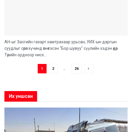
АН-ыг Засгийн газарт хамтрахаар урьсан, УИХ-ын даргын
суудлыг сөрөг хүчинд өгнө гэсэн "Бор шувуу" сүүлийн хэдэн өдөр
Төрийн ордноор нисх...
1
2
…
26
Их уншсан