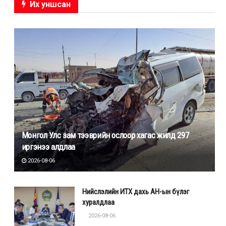
Их уншсан
Монгол Улс зам тээврийн ослоор хагас жилд 297
иргэнээ алдлаа
2026-08-06
Нийслэлийн ИТХ дахь АН-ын бүлэг
хуралдлаа
2026-08-06