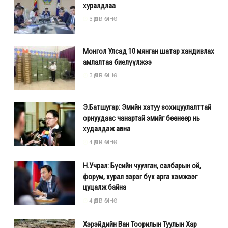
хуралдлаа
3 ӨДӨР ӨМНӨ
Монгол Улсад 10 мянган шатар хандивлах
амлалтаа биелүүлжээ
3 ӨДӨР ӨМНӨ
Э.Батшугар: Эмийн хатуу зохицуулалттай
орнуудаас чанартай эмийг бөөнөөр нь
худалдаж авна
4 ӨДӨР ӨМНӨ
Н.Учрал: Бүсийн чуулган, салбарын ой,
форум, хурал зэрэг бүх арга хэмжээг
цуцалж байна
4 ӨДӨР ӨМНӨ
Хэрэйдийн Ван Тоорилын Туулын Хар