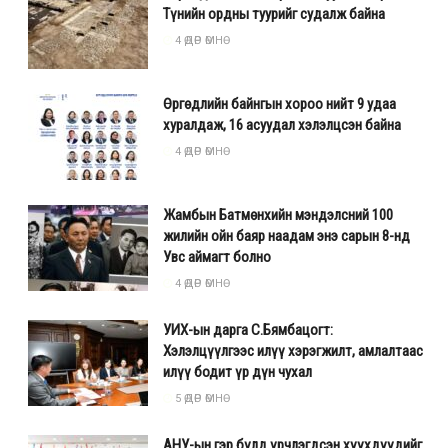
Түнийн ордны туурийг судалж байна
4 ӨДӨР ӨМНӨ
Өргөдлийн байнгын хороо нийт 9 удаа
хуралдаж, 16 асуудал хэлэлцсэн байна
4 ӨДӨР ӨМНӨ
Жамбын Батмөнхийн мэндэлсний 100
жилийн ойн баяр наадам энэ сарын 8-нд
Увс аймагт болно
4 ӨДӨР ӨМНӨ
УИХ-ын дарга С.Бямбацогт:
Хэлэлцүүлгээс илүү хэрэгжилт, амлалтаас
илүү бодит үр дүн чухал
5 ӨДӨР ӨМНӨ
АНУ-ын гэр бүлд үрчлэгдсэн хүүхдүүдийг