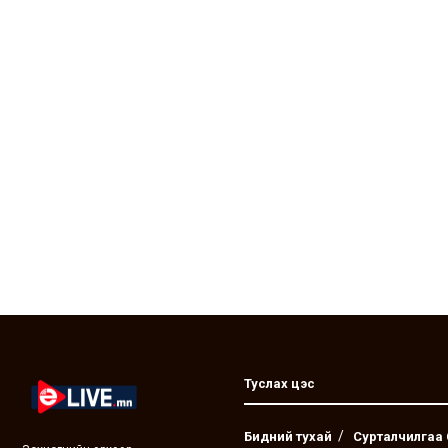
Туслах цэс
Бидний тухай
Сурталчилгаа