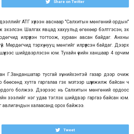
Share on Twitter
 мэдээллийг АТГ хүлээн авснаар "Салхитын мөнгөний ордын"
аж эхэлсэн. Шалгах явцад хахуульд өгөхөөр бэлтгэсэн, эх
рдөгчид илрүүлэн тогтоож, хураан авсан байдаг. Анхны
 Мөрдөгчид тэрхүү нууц мөнгийг илрүүлсэн байдаг. Дээрх
шүүхээс шийдвэрлэсэн юм. Тухайн үеийн ханшаар 4 орчим
н Г.Занданшатар тусгай хүчнийхэнтэй газар дээр очиж
р бөөсөнд хутга гаргалаа гэх мэтээр шүүмжилж байсан ч
 ордого болжээ. Дээрээс нь Салхитын мөнгөний ордоос
рийн зээлийг нэг удаа тэглэх шийдвэр гаргаэ байсан юм.
рөг авлигачдын халаасанд орох байжээ.
Tweet