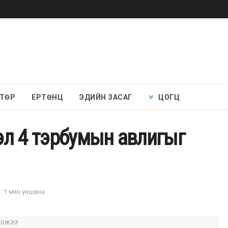
 ТӨР
ЕРТӨНЦ
ЭДИЙН ЗАСАГ
ЦОГЦ
эл 4 тэрбумын авлигыг
: 1 мин уншина