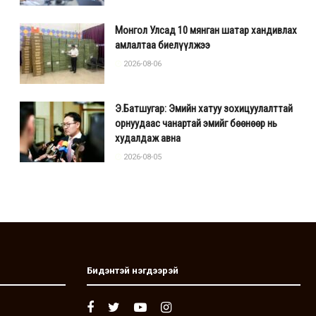
Монгол Улсад 10 мянган шатар хандивлах
амлалтаа биелүүлжээ
2026-08-06
Э.Батшугар: Эмийн хатуу зохицуулалттай
орнуудаас чанартай эмийг бөөнөөр нь
худалдаж авна
2026-08-05
Бидэнтэй нэгдээрэй