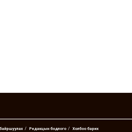
 байршуулах
Редакцын бодлого
Холбоо барих