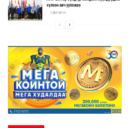
хүлээн авч уулзжээ
5 ӨДӨР ӨМНӨ