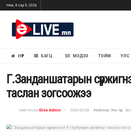
Ням, 8 сар 9, 2026
НҮҮР
БАГЦ
МЭДЭЭ
ТОЙМ
УЛС
Г.Занданшатарын сүржигн
таслан зогсоожээ
Нийтэлсэн
Elive Admin
2026-05-28
-
Нийтлэл
,
Улс төр
Урт