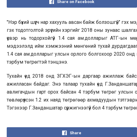
Share on Facebook
"Нэр бүхий шүүгч нар хахууль авсан байж болзошгүй" гэх
гэх тодотголтой эрүүгийн хэргийг 2018 оны зунаас шалг
үүсвэр нь тодорхойгүй 1.4 сая ам.долларыг АТГ-ын мө
мэдээлэлд ийм хэмжээний мөнгөний тухай дурдагдаагүй.
1.4 сая ам.долларыг улсын орлого болгохоор 2020 онд 
тэрбум төгрөгтэй тэнцэнэ.
Тухайн үед 2018 онд ЗГХЭГ-ын даргаар ажиллаж байса
ажилласан байдаг. Энэ талаар тухайн үед Г.Занданшата
авлигачдын гарт орох байсан 4 тэрбум төгрөг улсын
төвлөрүүлсэн 1.2 их наяд төгрөгөөр ахмадуудын тэтгэв
Тэгэхээр Г.Занданшатар сүржигнээгүй бол 4 тэрбум төг
Share