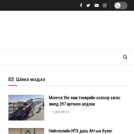
Шинэ мэдээ
Монгол Улс зам тээврийн ослоор хагас
жилд 297 иргэнээ алдлаа
3 ӨДӨР ӨМНӨ
Нийслэлийн ИТХ дахь АН-ын бүлэг