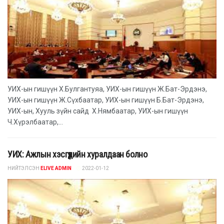
УИХ-ын гишүүн Х.Булгантуяа, УИХ-ын гишүүн Ж.Бат-Эрдэнэ,
УИХ-ын гишүүн Ж.Сүхбаатар, УИХ-ын гишүүн Б.Бат-Эрдэнэ,
УИХ-ын, Хууль зүйн сайд Х.Нямбаатар, УИХ-ын гишүүн
Ч.Хүрэлбаатар,...
УИХ: Ажлын хэсгүүдийн хуралдаан болно
НИЙТЭЛСЭН
ELIVE ADMIN
2022-01-12