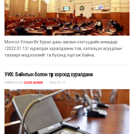
Монгол Улсын Их Хурал дахь ажлын хэсгүүдийн өнөөдөр
/2022.01.12/ хуралдах хуралдааны тов, хэлэлцэх асуудлын
талаарх мэдээллийг та бүхэнд хүргэж байна....
УИХ: Байнгын болон түр хороод хуралдана
НИЙТЭЛСЭН
ELIVE ADMIN
2022-01-11