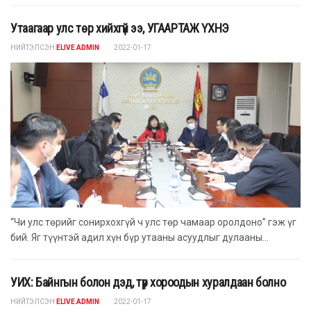
Утаагаар улс төр хийхгүй ээ, УГААРТАЖ ҮХНЭ
НИЙТЭЛСЭН
ELIVE ADMIN
2022-01-17
“Чи улс төрийг сонирхохгүй ч улс төр чамаар оролдоно” гэж үг
бий. Яг түүнтэй адил хүн бүр утааны асуудлыг дулааны...
УИХ: Байнгын болон дэд, түр хороодын хуралдаан болно
НИЙТЭЛСЭН
ELIVE ADMIN
2022-01-17