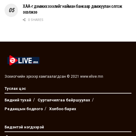
ХАА-г дэмжих зээлийг найман банкаар дамжуулан олгож
эхэлжээ
0 SHARES
Зохиогчийн эрхээр хамгаалагдсан © 2021 www.elive.mn
Туслах цэс
Бидний тухай
Сурталчилгаа байршуулах
Редакцын бодлого
Холбоо барих
Бидэнтэй нэгдээрэй