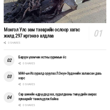
Монгол Улс зам тээврийн ослоор хагас
жилд 297 иргэнээ алдлаа
0 SHARES
Баруун үзэмчин ястны хуримын ёс
0 SHARES
МАН-ын Их хуралд оруулах Л.Оюун-Эрдэнийн халаасан дахь
нэрс
0 SHARES
Сар шинийн өдрүүдэд зах, худалдааны төвүүдийн амрах
хуваарийг танилцуулж байна
0 SHARES