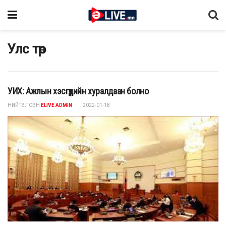
Улс төр
УИХ: Ажлын хэсгүүдийн хуралдаан болно
НИЙТЭЛСЭН
ELIVE ADMIN
2022-01-18