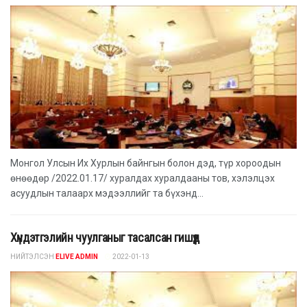
Монгол Улсын Их Хурлын байнгын болон дэд, түр хороодын
өнөөдөр /2022.01.17/ хуралдах хуралдааны тов, хэлэлцэх
асуудлын талаарх мэдээллийг та бүхэнд...
Хүндэтгэлийн чуулганыг тасалсан гишүүд
НИЙТЭЛСЭН
ELIVE ADMIN
2022-01-13