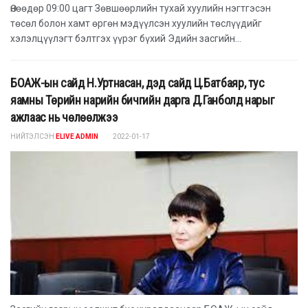
Өнөөдөр 09:00 цагт Зөвшөөрлийн тухай хуулийн нэгтгэсэн
төсөл болон хамт өргөн мэдүүлсэн хуулийн төслүүдийг
хэлэлцүүлэгт бэлтгэх үүрэг бүхий Эдийн засгийн...
БОАЖ-ын сайд Н.Уртнасан, дэд сайд Ц.Батбаяр, тус
яамны Төрийн нарийн бичгийн дарга Д.Ганболд нарыг
ажлаас нь чөлөөлжээ
НИЙТЭЛСЭН
ELIVE ADMIN
2022-01-17