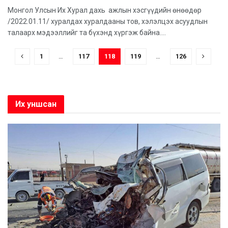
Монгол Улсын Их Хурал дахь ажлын хэсгүүдийн өнөөдөр
/2022.01.11/ хуралдах хуралдааны тов, хэлэлцэх асуудлын
талаарх мэдээллийг та бүхэнд хүргэж байна....
1
…
117
118
119
…
126
Их уншсан