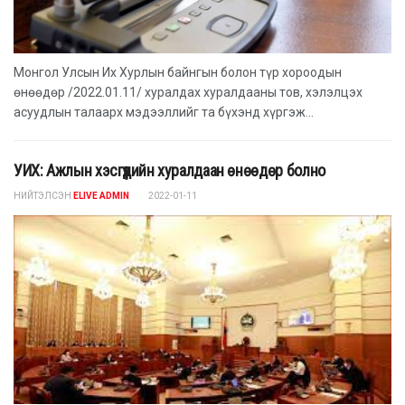
Монгол Улсын Их Хурлын байнгын болон түр хороодын
өнөөдөр /2022.01.11/ хуралдах хуралдааны тов, хэлэлцэх
асуудлын талаарх мэдээллийг та бүхэнд хүргэж...
УИХ: Ажлын хэсгүүдийн хуралдаан өнөөдөр болно
НИЙТЭЛСЭН
ELIVE ADMIN
2022-01-11