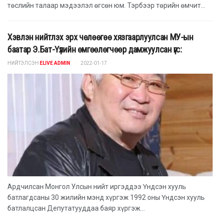
төслийн талаар мэдээлэл өгсөн юм. Тэрбээр төрийн өмчит...
Хэвлэн нийтлэх эрх чөлөөгөө хязгаарлуулсан МУ-ын
баатар Э.Бат-Үүлийн өмгөөлөгчөөр дамжуулсан үгс:
НИЙТЭЛСЭН
ELIVE ADMIN
2022-01-17
Ардчилсан Монгол Улсын нийт иргэддээ Үндсэн хууль
батлагдсаны 30 жилийн мэнд хүргэж 1992 оны Үндсэн хууль
батлалцсан Депутатууддаа баяр хүргэж...