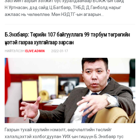
Засгийн газрын ээлжит бус хуралдаанаар БОАЖ-ын сайд
Н.Уртнасан, дэд сайд Ц.Батбаяр, ТНБД Д.Ганболд нарыг
ажлаас нь чөлөөллөө. Мөн НЗДТГ-ын агаарын...
Б.Энхбаяр: Төрийн 107 байгууллага 99 тэрбум төгрөгийн
үнэтэй газраа хулгайгаар зарсан
НИЙТЭЛСЭН
ELIVE ADMIN
2022-01-17
Газрын тухай хуулийн нэмэлт, өөрчлөлтийн төслийг
хэлэлцэхтэй холбогдуулан УИХ-ын гишүүн Б.Энхбаяр тус