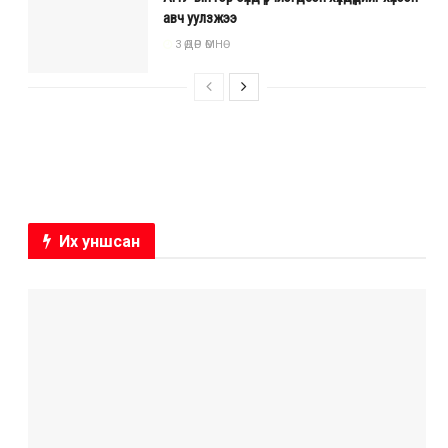
авч уулзжээ
3 ӨДӨР ӨМНӨ
Их уншсан