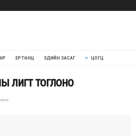
ӨР
ЕРТӨНЦ
ЭДИЙН ЗАСАГ
ЦОГЦ
ы лигт тоглоно
ншина