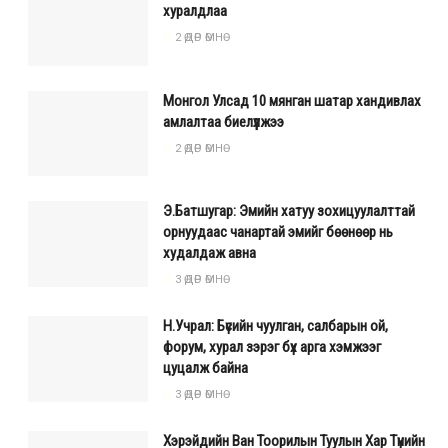
хуралдлаа
2 ӨДӨР ӨМНӨ
Монгол Улсад 10 мянган шатар хандивлах
амлалтаа биелүүлжээ
2 ӨДӨР ӨМНӨ
Э.Батшугар: Эмийн хатуу зохицуулалттай
орнуудаас чанартай эмийг бөөнөөр нь
худалдаж авна
3 ӨДӨР ӨМНӨ
Н.Учрал: Бүсийн чуулган, салбарын ой,
форум, хурал зэрэг бүх арга хэмжээг
цуцалж байна
3 ӨДӨР ӨМНӨ
Хэрэйдийн Ван Тоорилын Туулын Хар Түнийн