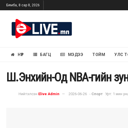
Бямба, 8 сар 8, 2026
НҮҮР
БАГЦ
МЭДЭЭ
ТОЙМ
УЛС Т
Ш.Энхийн-Од NBA-гийн зун
Нийтэлсэн
Elive Admin
2026-06-26
-
Спорт
Урт: 1 мин у