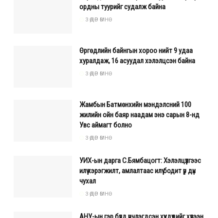
ордны туурийг судалж байна
3 ӨДӨР ӨМНӨ
Өргөдлийн байнгын хороо нийт 9 удаа
хуралдаж, 16 асуудал хэлэлцсэн байна
3 ӨДӨР ӨМНӨ
Жамбын Батмөнхийн мэндэлсний 100
жилийн ойн баяр наадам энэ сарын 8-нд
Увс аймагт болно
3 ӨДӨР ӨМНӨ
УИХ-ын дарга С.Бямбацогт: Хэлэлцүүлгээс
илүү хэрэгжилт, амлалтаас илүү бодит үр дүн
чухал
3 ӨДӨР ӨМНӨ
АНУ-ын гэр бүлд үрчлэгдсэн хүүхдүүдийг хүлээн