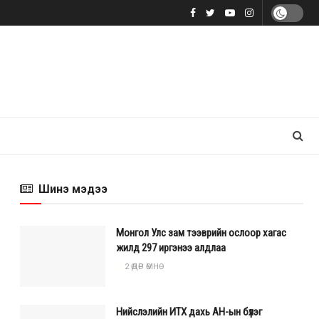
Шинэ мэдээ
Монгол Улс зам тээврийн ослоор хагас
жилд 297 иргэнээ алдлаа
2 ӨДӨР ӨМНӨ
Нийслэлийн ИТХ дахь АН-ын бүлэг