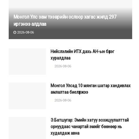
Монгол Улс зам тээврийн ослоор хагас жилд 297
иргэнээ алдлаа
2026-08-06
Нийслэлийн ИТХ дахь АН-ын бүлэг
хуралдлаа
2026-08-06
Монгол Улсад 10 мянган шатар хандивлах
амлалтаа биелүүлжээ
2026-08-06
Э.Батшугар: Эмийн хатуу зохицуулалттай
орнуудаас чанартай эмийг бөөнөөр нь
худалдаж авна