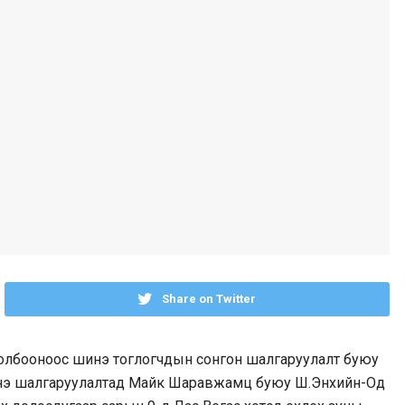
Share on Twitter
холбооноос шинэ тоглогчдын сонгон шалгаруулалт буюу
 Энэ шалгаруулалтад Майк Шаравжамц буюу Ш.Энхийн-Од