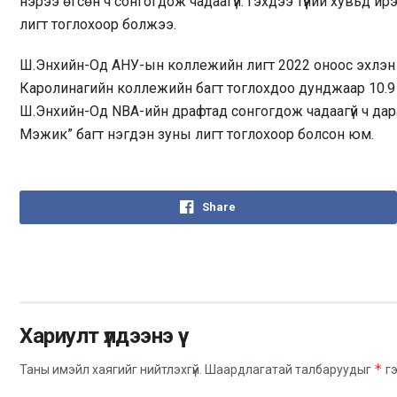
нэрээ өгсөн ч сонгогдож чадаагүй. Гэхдээ түүний хувьд и
лигт тоглохоор болжээ.
Ш.Энхийн-Од АНУ-ын коллежийн лигт 2022 оноос эхлэн
Каролинагийн коллежийн багт тоглохдоо дунджаар 10.9 он
Ш.Энхийн-Од NBA-ийн драфтад сонгогдож чадаагүй ч дар
Мэжик” багт нэгдэн зуны лигт тоглохоор болсон юм.
Share
Хариулт үлдээнэ үү
*
Таны имэйл хаягийг нийтлэхгүй.
Шаардлагатай талбаруудыг
гэ