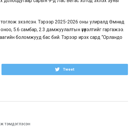
рэх долоодугаар сарын 9-д Лас Вегас хотод эхлэх зуны
 тоглож эхэлсэн. Тэрээр 2025-2026 оны улиралд Өмнөд
оо, 5.6 самбар, 2.3 дамжуулалтын үзүүлэлтийг гаргажээ.
аагийн боломжууд бас бий. Тэрээр ирэх сард “Орландо
Tweet
ж тэмдэглэсэн