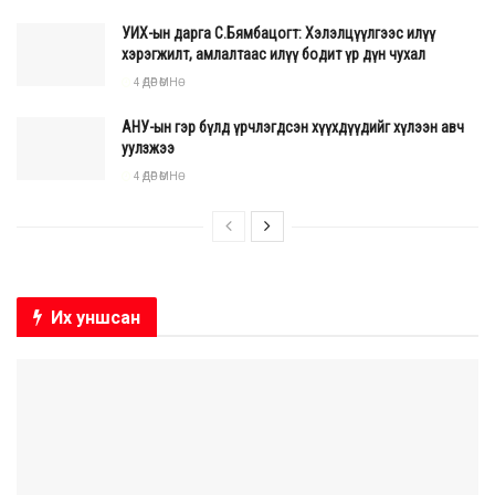
УИХ-ын дарга С.Бямбацогт: Хэлэлцүүлгээс илүү
хэрэгжилт, амлалтаас илүү бодит үр дүн чухал
4 ӨДӨР ӨМНӨ
АНУ-ын гэр бүлд үрчлэгдсэн хүүхдүүдийг хүлээн авч
уулзжээ
4 ӨДӨР ӨМНӨ
Их уншсан