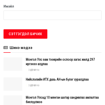
татварыг 100 хувь чөлөөлөхөөр боллоо. 400 сая хүртэлх
Имэйл
борлуулалтын орлоготой аж ахуйн нэгжийг Нэмэгдсэн
өртгийн албан татвараас чөлөөлөх хуулийн өнөөдөр эцэслэн
баталлаа. Мөн Онцгой албан татварт өөрчлөлт оруулсан. Мөн
Нэмэгдсэн өртгийн албан татварын төлөлтийг хоёр сараар
хойшлуулах, аж ахуйн нэгжийн тайлангаа гаргаж,
тушаах хугацааг хоёр жилээр оновчтой болгох зэрэг
заалтуудыг баталлаа" гэв.
Шинэ мэдээ
Монгол Улс зам тээврийн ослоор хагас жилд 297
иргэнээ алдлаа
3 ӨДӨР ӨМНӨ
Нийслэлийн ИТХ дахь АН-ын бүлэг хуралдлаа
3 ӨДӨР ӨМНӨ
Монгол Улсад 10 мянган шатар хандивлах амлалтаа
биелүүлжээ