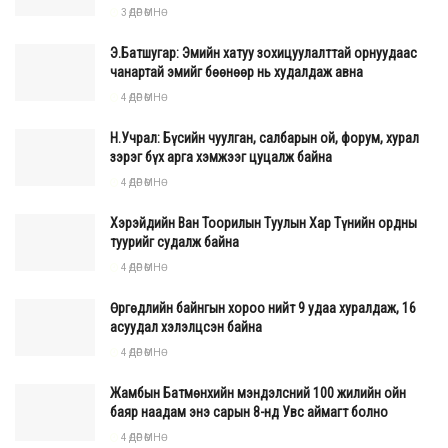
3 ӨДӨР ӨМНӨ
Э.Батшугар: Эмийн хатуу зохицуулалттай орнуудаас
чанартай эмийг бөөнөөр нь худалдаж авна
4 ӨДӨР ӨМНӨ
Н.Учрал: Бүсийн чуулган, салбарын ой, форум, хурал
зэрэг бүх арга хэмжээг цуцалж байна
4 ӨДӨР ӨМНӨ
Хэрэйдийн Ван Тоорилын Туулын Хар Түнийн ордны
туурийг судалж байна
4 ӨДӨР ӨМНӨ
Өргөдлийн байнгын хороо нийт 9 удаа хуралдаж, 16
асуудал хэлэлцсэн байна
4 ӨДӨР ӨМНӨ
Жамбын Батмөнхийн мэндэлсний 100 жилийн ойн
баяр наадам энэ сарын 8-нд Увс аймагт болно
4 ӨДӨР ӨМНӨ