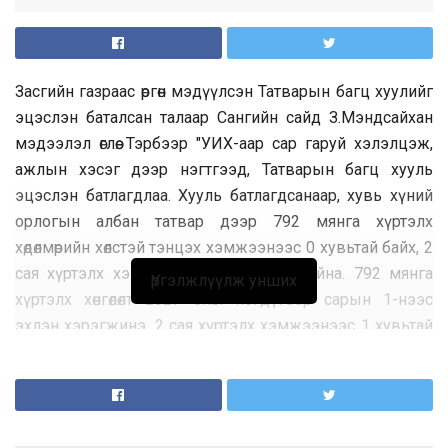
Засгийн газраас өргөн мэдүүлсэн Татварын багц хуулийг
эцэслэн баталсан талаар Сангийн сайд З.Мэндсайхан
мэдээлэл өглөө. Тэрбээр "УИХ-аар сар гаруй хэлэлцэж,
ажлын хэсэг дээр нэгтгээд, Татварын багц хууль
эцэслэн батлагдлаа. Хууль батлагдсанаар, хувь хүний
орлогын албан татвар дээр 792 мянга хүртэлх
хөдөлмөрийн хөлстэй тэнцэх хэмжээнээс 0 хувьтай байх, 2
сая хүртэлх хэмжээнээс 1 хувьтай байна. 792 мянга
Үргэлжлүүлж унших
хүртэлх хөнгөлөлт 2027 оны нэгдүгээр сарын 1-нээс
эхлэн хэрэгжинэ. 2 сая хүртэлх хэмжээнээс 1 хувьтай
байх татвар 2028 оны нэгдүгээр сарын 1-нээс
хэрэгжиж эхэлнэ. Ийнхүү хөдөлмөр эрхэлж байгаа 1 сая
30 мянган иргэн хөнгөлөлтөд хамрагдах боломжийг
бүрдүүлж өглөө.