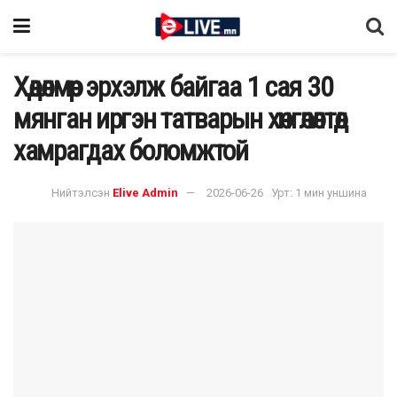
Хөдөлмөр эрхэлж байгаа 1 сая 30
мянган иргэн татварын хөнгөлөлтөд
хамрагдах боломжтой
Нийтэлсэн
Elive Admin
2026-06-26
Урт: 1 мин уншина