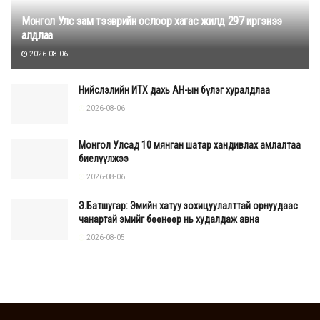
Монгол Улс зам тээврийн ослоор хагас жилд 297 иргэнээ
алдлаа
2026-08-06
Нийслэлийн ИТХ дахь АН-ын бүлэг хуралдлаа
2026-08-06
Монгол Улсад 10 мянган шатар хандивлах амлалтаа
биелүүлжээ
2026-08-06
Э.Батшугар: Эмийн хатуу зохицуулалттай орнуудаас
чанартай эмийг бөөнөөр нь худалдаж авна
2026-08-05