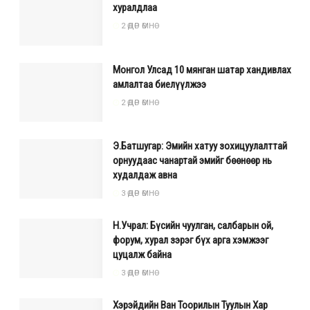
хуралдлаа
2 ӨДӨР ӨМНӨ
Монгол Улсад 10 мянган шатар хандивлах
амлалтаа биелүүлжээ
2 ӨДӨР ӨМНӨ
Э.Батшугар: Эмийн хатуу зохицуулалттай
орнуудаас чанартай эмийг бөөнөөр нь
худалдаж авна
3 ӨДӨР ӨМНӨ
Н.Учрал: Бүсийн чуулган, салбарын ой,
форум, хурал зэрэг бүх арга хэмжээг
цуцалж байна
3 ӨДӨР ӨМНӨ
Хэрэйдийн Ван Тоорилын Туулын Хар