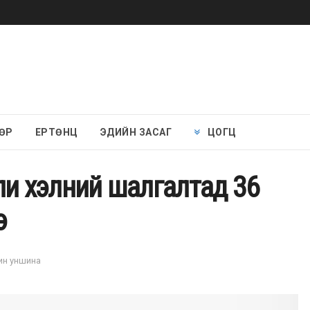
ӨР
ЕРТӨНЦ
ЭДИЙН ЗАСАГ
ЦОГЦ
гли хэлний шалгалтад 36
э
мин уншина