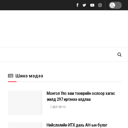
Шинэ мэдээ
Монгол Улс зам тээврийн ослоор хагас
жилд 297 иргэнээ алдлаа
2 ӨДӨР ӨМНӨ
Нийслэлийн ИТХ дахь АН-ын бүлэг