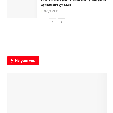
хүлээн авч уулзжээ
3 ӨДӨР ӨМНӨ
Их уншсан