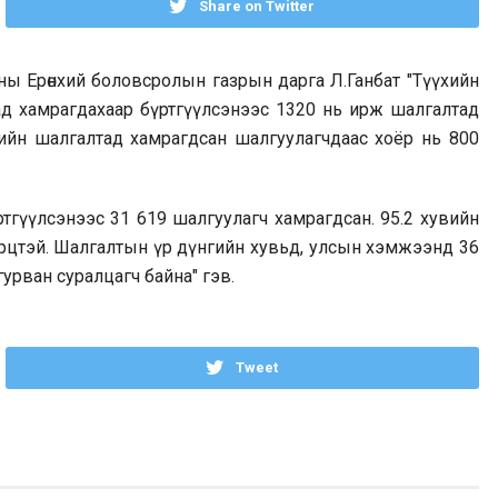
Share on Twitter
 Ерөнхий боловсролын газрын дарга Л.Ганбат "Түүхийн
д хамрагдахаар бүртгүүлсэнээс 1320 нь ирж шалгалтад
хийн шалгалтад хамрагдсан шалгуулагчдаас хоёр нь 800
тгүүлсэнээс 31 619 шалгуулагч хамрагдсан. 95.2 хувийн
 ирцтэй. Шалгалтын үр дүнгийн хувьд, улсын хэмжээнд 36
гурван суралцагч байна" гэв.
Tweet