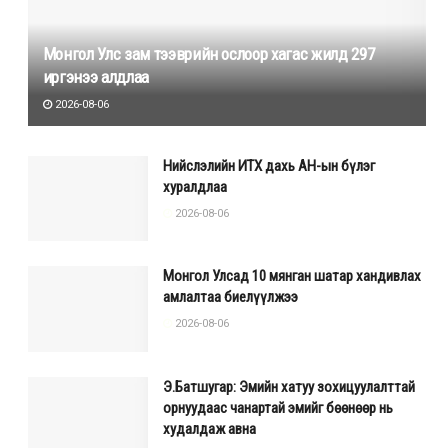
Монгол Улс зам тээврийн ослоор хагас жилд 297
иргэнээ алдлаа
2026-08-06
Нийслэлийн ИТХ дахь АН-ын бүлэг
хуралдлаа
2026-08-06
Монгол Улсад 10 мянган шатар хандивлах
амлалтаа биелүүлжээ
2026-08-06
Э.Батшугар: Эмийн хатуу зохицуулалттай
орнуудаас чанартай эмийг бөөнөөр нь
худалдаж авна