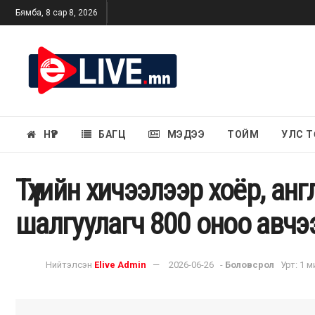
Бямба, 8 сар 8, 2026
НҮҮР
БАГЦ
МЭДЭЭ
ТОЙМ
УЛС Т
Түүхийн хичээлээр хоёр, ан
шалгуулагч 800 оноо авчэ
Нийтэлсэн
Elive Admin
2026-06-26
-
Боловсрол
Урт: 1 