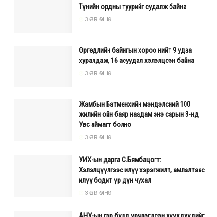
Түнийн ордны туурийг судалж байна
3 ӨДӨР ӨМНӨ
Өргөдлийн байнгын хороо нийт 9 удаа
хуралдаж, 16 асуудал хэлэлцсэн байна
3 ӨДӨР ӨМНӨ
Жамбын Батмөнхийн мэндэлсний 100
жилийн ойн баяр наадам энэ сарын 8-нд
Увс аймагт болно
3 ӨДӨР ӨМНӨ
УИХ-ын дарга С.Бямбацогт:
Хэлэлцүүлгээс илүү хэрэгжилт, амлалтаас
илүү бодит үр дүн чухал
3 ӨДӨР ӨМНӨ
АНУ-ын гэр бүлд үрчлэгдсэн хүүхдүүдийг