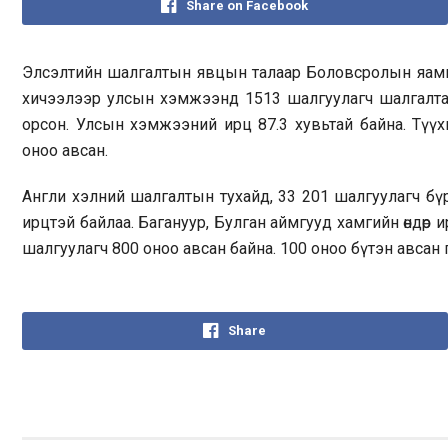
Share on Facebook
Элсэлтийн шалгалтын явцын талаар Боловсролын яамны
хичээлээр улсын хэмжээнд 1513 шалгуулагч шалгалта
орсон. Улсын хэмжээний ирц 87.3 хувьтай байна. Түү
оноо авсан.
Англи хэлний шалгалтын тухайд, 33 201 шалгуулагч бүр
ирцтэй байлаа. Багануур, Булган аймгууд хамгийн өндөр
шалгуулагч 800 оноо авсан байна. 100 оноо бүтэн авсан 
Share