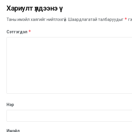
Хариулт үлдээнэ үү
*
Таны имэйл хаягийг нийтлэхгүй.
Шаардлагатай талбаруудыг
гэ
*
Сэтгэгдэл
Нэр
Имэйл