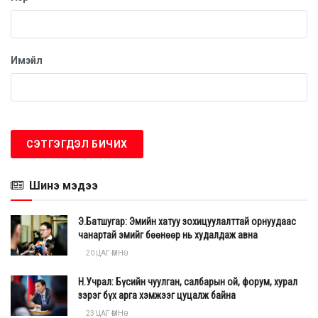
Имэйл
Шинэ мэдээ
Э.Батшугар: Эмийн хатуу зохицуулалттай орнуудаас
чанартай эмийг бөөнөөр нь худалдаж авна
20 ЦАГ ӨМНӨ
Н.Учрал: Бүсийн чуулган, салбарын ой, форум, хурал
зэрэг бүх арга хэмжээг цуцалж байна
23 ЦАГ ӨМНӨ