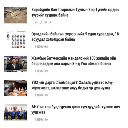
Хэрэйдийн Ван Тоорилын Туулын Хар Түнийн ордны
туурийг судалж байна
24 ЦАГ ӨМНӨ
Өргөдлийн байнгын хороо нийт 9 удаа хуралдаж, 16
асуудал хэлэлцсэн байна
1 ӨДӨР ӨМНӨ
Жамбын Батмөнхийн мэндэлсний 100 жилийн ойн
баяр наадам энэ сарын 8-нд Увс аймагт болно
1 ӨДӨР ӨМНӨ
УИХ-ын дарга С.Бямбацогт: Хэлэлцүүлгээс илүү
хэрэгжилт, амлалтаас илүү бодит үр дүн чухал
1 ӨДӨР ӨМНӨ
АНУ-ын гэр бүлд үрчлэгдсэн хүүхдүүдийг хүлээн авч
уулзжээ
1 ӨДӨР ӨМНӨ