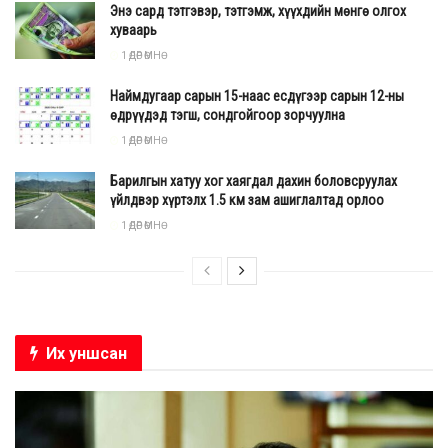
Энэ сард тэтгэвэр, тэтгэмж, хүүхдийн мөнгө олгох
хуваарь
1 ӨДӨР ӨМНӨ
Наймдугаар сарын 15-наас есдүгээр сарын 12-ны
өдрүүдэд тэгш, сондгойгоор зорчуулна
1 ӨДӨР ӨМНӨ
Барилгын хатуу хог хаягдал дахин боловсруулах
үйлдвэр хүртэлх 1.5 км зам ашиглалтад орлоо
1 ӨДӨР ӨМНӨ
Их уншсан