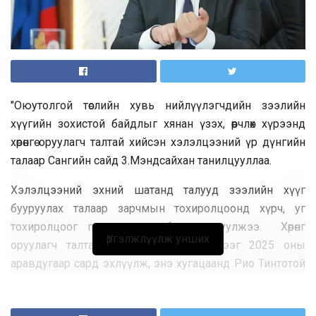
"Оюутолгой төслийн хувь нийлүүлэгчдийн зээлийн
хүүгийн зохистой байдлыг хянан үзэх, өөрчлөх хүрээнд
хөрөнгө оруулагч талтай хийсэн хэлэлцээний үр дүнгийн
талаар Сангийн сайд 3.Мэндсайхан танилцууллаа.
Хэлэлцээний эхний шатанд талууд зээлийн хүүг
бууруулах талаар зарчмын тохиролцоонд хүрч, уг
тохиролцоог протоколоор баталгаажуулжээ. Хөрөнгө
Үргэлжлүүлж унших
оруулагч талтай албан ёсны хэлэлцээг 2025 оны
аравдугаар сард эхлүүлж, энэ хугацаанд Рио Тинтотой
нийт таван удаа хэлэлцээ хийсний үр дүнд хувь
нийлүүлэгчдийн зээлийн хүүг бууруулах тохиролцоонд