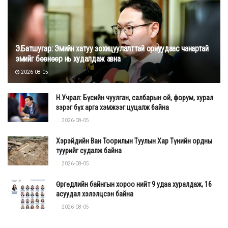
Э.Батшугар: Эмийн хатуу зохицуулалттай орнуудаас чанартай
эмийг бөөнөөр нь худалдаж авна
2026-08-05
Н.Учрал: Бүсийн чуулган, салбарын ой, форум, хурал
зэрэг бүх арга хэмжээг цуцалж байна
2026-08-05
Хэрэйдийн Ван Тоорилын Туулын Хар Түнийн ордны
туурийг судалж байна
2026-08-05
Өргөдлийн байнгын хороо нийт 9 удаа хуралдаж, 16
асуудал хэлэлцсэн байна
2026-08-05