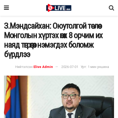
З.Мэндсайхан: Оюутолгой төслөөс
Монголын хүртэх өгөөж 8 орчим их
наяд төгрөгөөр нэмэгдэх боломж
бүрдлээ
Нийтэлсэн
Elive Admin
2026-07-01
Урт: 1 мин уншина