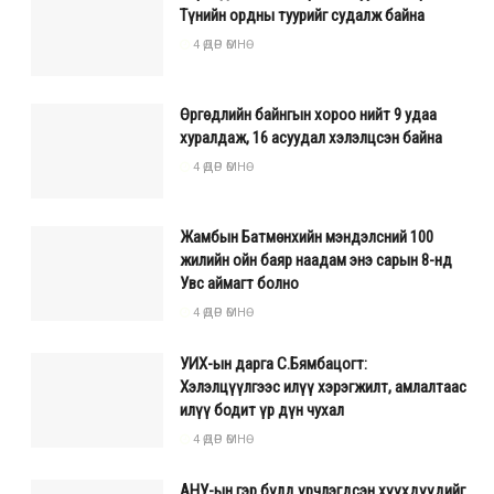
Түнийн ордны туурийг судалж байна
4 ӨДӨР ӨМНӨ
Өргөдлийн байнгын хороо нийт 9 удаа
хуралдаж, 16 асуудал хэлэлцсэн байна
4 ӨДӨР ӨМНӨ
Жамбын Батмөнхийн мэндэлсний 100
жилийн ойн баяр наадам энэ сарын 8-нд
Увс аймагт болно
4 ӨДӨР ӨМНӨ
УИХ-ын дарга С.Бямбацогт:
Хэлэлцүүлгээс илүү хэрэгжилт, амлалтаас
илүү бодит үр дүн чухал
4 ӨДӨР ӨМНӨ
АНУ-ын гэр бүлд үрчлэгдсэн хүүхдүүдийг