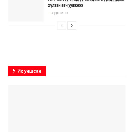
хүлээн авч уулзжээ
4 ӨДӨР ӨМНӨ
Их уншсан