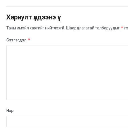
Хариулт үлдээнэ үү
*
Таны имэйл хаягийг нийтлэхгүй.
Шаардлагатай талбаруудыг
гэ
*
Сэтгэгдэл
Нэр