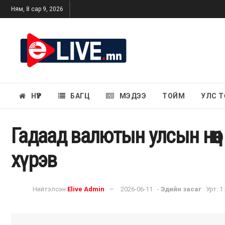
Ням, 8 сар 9, 2026
НҮҮР
БАГЦ
МЭДЭЭ
ТОЙМ
УЛС Т
Гадаад валютын улсын нөөц
хүрэв
Нийтэлсэн
Elive Admin
2026-06-11
-
Эдийн засаг
Урт: 