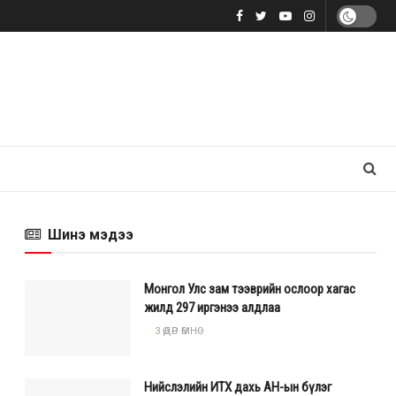
Шинэ мэдээ
Монгол Улс зам тээврийн ослоор хагас
жилд 297 иргэнээ алдлаа
3 ӨДӨР ӨМНӨ
Нийслэлийн ИТХ дахь АН-ын бүлэг