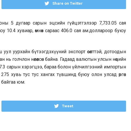
Share on Twitter
ны 5 дугаар сарын эцсийн гүйцэтгэлээр 7,733.05 сая
у 10.4 хувиар, өмнөх сараас 406.0 сая ам.доллароор буюу
йш уул уурхайн бүтээгдэхүүний экспорт өсөлттэй, дотоодын
 нь голчлон нөлөөлсөн байна. Гадаад валютын улсын нөөцийн
7.3 сарын хэрэгцээ, бараа болон үйлчилгээний импортын
г 275 хувь тус тус хангах түвшинд буюу олон улсад өргөн
 байгаа юм.
Tweet