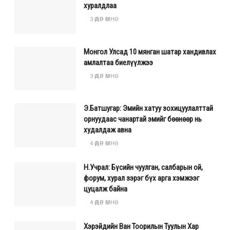
хуралдлаа
3 ӨДӨР ӨМНӨ
Монгол Улсад 10 мянган шатар хандивлах
амлалтаа биелүүлжээ
3 ӨДӨР ӨМНӨ
Э.Батшугар: Эмийн хатуу зохицуулалттай
орнуудаас чанартай эмийг бөөнөөр нь
худалдаж авна
4 ӨДӨР ӨМНӨ
Н.Учрал: Бүсийн чуулган, салбарын ой,
форум, хурал зэрэг бүх арга хэмжээг
цуцалж байна
4 ӨДӨР ӨМНӨ
Хэрэйдийн Ван Тоорилын Туулын Хар