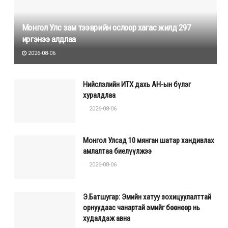
Монгол Улс зам тээврийн ослоор хагас жилд 297
иргэнээ алдлаа
2026-08-06
Нийслэлийн ИТХ дахь АН-ын бүлэг
хуралдлаа
2026-08-06
Монгол Улсад 10 мянган шатар хандивлах
амлалтаа биелүүлжээ
2026-08-06
Э.Батшугар: Эмийн хатуу зохицуулалттай
орнуудаас чанартай эмийг бөөнөөр нь
худалдаж авна