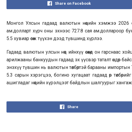
Share on Facebook
Монгол Улсын гадаад валютын нөөцийн хэмжээ 2026 о
ам.долларт хүрч оны эхнээс 727.8 сая ам.доллароор бую
5.5 хувиар өсөж түүхэн дээд түвшинд хүрлээ.
Гадаад валютын улсын нөөц ийнхүү өсөхөд он гарснаас хо
арилжааны банкуудын гадаад эх үүсвэр таталт өндөр байсан
энэхүү түвшин нь валютын төлбөртэй барааны импортын 
5.3 сарын хэрэгцээ, богино хугацаат гадаад өр төлбөрий
ашигладаг нөөцийн хүрэлцээт байдлын шалгуурыг хангаж
Share