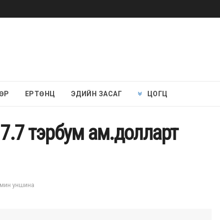
ӨР
ЕРТӨНЦ
ЭДИЙН ЗАСАГ
ЦОГЦ
 7.7 тэрбум ам.долларт
1 мин уншина