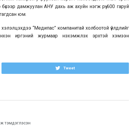
бүсээр дамжуулан АНУ дахь аж ахуйн нэгж рүү 600 гаруй
тгагдсан юм.
г хэлэлцэхдээ “Медипас” компанитай холбоотой үйлдлийг
-ийнхэн иргэний журмаар нэхэмжлэх эрхтэй хэмээн
Tweet
ж тэмдэглэсэн