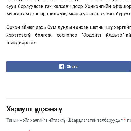
сууц борлуулсан гэх халхавч доор Хонконгийн оффшор 
мянган ам.доллар шилжүүлж, мөнгө угаасан хэрэгт буруу
Орхон аймаг дахь Сум дундын анхан шатны шүүх хэргий
хэрэгсэхгүй болгож, хохирлоо “Эрдэнэт үйлдвэр”
шийдвэрлэв.
Share
Хариулт үлдээнэ үү
*
Таны имэйл хаягийг нийтлэхгүй.
Шаардлагатай талбаруудыг
гэ