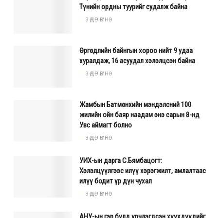
Түнийн ордны туурийг судалж байна
3 ӨДӨР ӨМНӨ
Өргөдлийн байнгын хороо нийт 9 удаа
хуралдаж, 16 асуудал хэлэлцсэн байна
3 ӨДӨР ӨМНӨ
Жамбын Батмөнхийн мэндэлсний 100
жилийн ойн баяр наадам энэ сарын 8-нд
Увс аймагт болно
3 ӨДӨР ӨМНӨ
УИХ-ын дарга С.Бямбацогт:
Хэлэлцүүлгээс илүү хэрэгжилт, амлалтаас
илүү бодит үр дүн чухал
3 ӨДӨР ӨМНӨ
АНУ-ын гэр бүлд үрчлэгдсэн хүүхдүүдийг