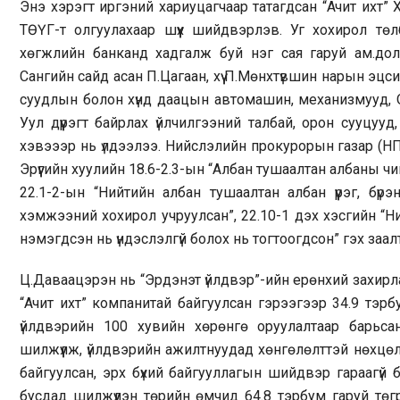
Энэ хэрэгт иргэний хариуцагчаар татагдсан “Ачит ихт” 
ТӨҮГ-т олгуулахаар шүүх шийдвэрлэв. Уг хохирол тө
хөгжлийн банканд хадгалж буй нэг сая гаруй ам.долл
Сангийн сайд асан П.Цагаан, хүү П.Мөнхтүвшин нарын эц
суудлын болон хүнд даацын автомашин, механизмууд, 
Уул дүүрэгт байрлах үйлчилгээний талбай, орон сууцуу
хэвэээр нь үлдээлээ. Нийслэлийн прокурорын газар (НП
Эрүүгийн хуулийн 18.6-2.3-ын “Албан тушаалтан албаны чиг
22.1-2-ын “Нийтийн албан тушаалтан албан үүрэг, бү
хэмжээний хохирол учруулсан”, 22.10-1 дэх хэсгийн “
нэмэгдсэн нь үндэслэлгүй болох нь тогтоогдсон” гэх заалт
Ц.Даваацэрэн нь “Эрдэнэт үйлдвэр”-ийн ерөнхий захир
“Ачит ихт” компанитай байгуулсан гэрээгээр 34.9 тэр
үйлдвэрийн 100 хувийн хөрөнгө оруулалтаар барьс
шилжүүлж, үйлдвэрийн ажилтнуудад хөнгөлөлттэй нөхцөлөө
байгуулсан, эрх бүхий байгууллагын шийдвэр гараагүй 
бусдад шилжүүлэн төрийн өмчид 64.8 тэрбум гаруй төг