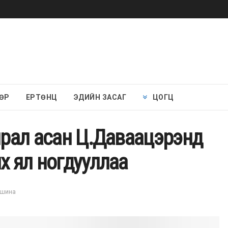
ӨР
ЕРТӨНЦ
ЭДИЙН ЗАСАГ
ЦОГЦ
хирал асан Ц.Даваацэрэнд
х ял ногдууллаа
ншина