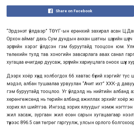
Share on Facebook
“Эрдэнэт үйлдвэр” ТӨҮГ-ын ерөнхий захирал асан Ц.Дава
Орхон аймаг дахь Сум дундын анхан шатны шүүхийн шүүгч
эрүүгийн хэрэг үйлдсэн гэм буруутайд тооцсон юм. Ул
төлөхийн тулд тав хоногийн завсарлага авах санал гарга
хугацаа өчигдөр дуусаж, эрүүгийн хариуцлага оноох шүүх ху
Дээрх хоёр хүнд холбогдох 66 хавтас бүхий хэргийг тус 
мэдэл, албан тушаалаа урвуулан “Ачит ихт” ХХК-д давуу
гэм буруутайд тооцлоо. Уг үйлдэлд нь нийтийн албанд а
хөрөнгөжсөнд нь төрийн албанд ажиллах эрхийг хоёр жил
хорих ял шийтгэв. Ингээд хорих ялуудыг нэмж нэгтгэн
жил хасаж, зургаан жил есөн сарын хугацаагаар нээл
түүнээс 896.5 сая төгрөг гаргуулж, улсын орлого болгохоо