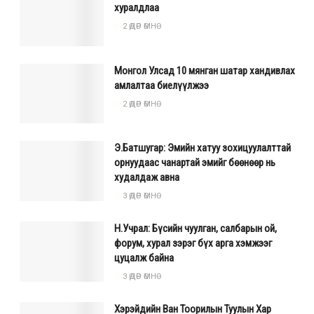
хуралдлаа
2 ӨДӨР ӨМНӨ
Монгол Улсад 10 мянган шатар хандивлах
амлалтаа биелүүлжээ
2 ӨДӨР ӨМНӨ
Э.Батшугар: Эмийн хатуу зохицуулалттай
орнуудаас чанартай эмийг бөөнөөр нь
худалдаж авна
3 ӨДӨР ӨМНӨ
Н.Учрал: Бүсийн чуулган, салбарын ой,
форум, хурал зэрэг бүх арга хэмжээг
цуцалж байна
3 ӨДӨР ӨМНӨ
Хэрэйдийн Ван Тоорилын Туулын Хар