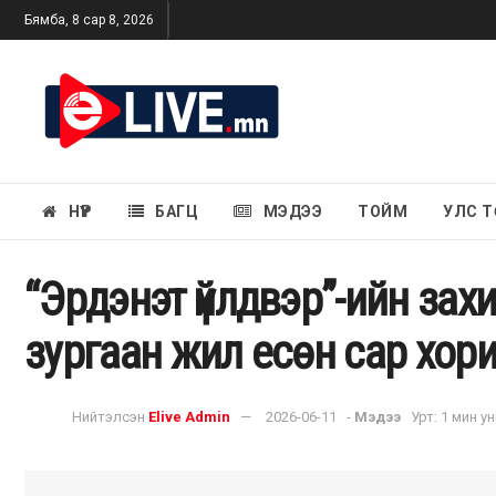
Бямба, 8 сар 8, 2026
НҮҮР
БАГЦ
МЭДЭЭ
ТОЙМ
УЛС Т
“Эрдэнэт үйлдвэр”-ийн за
зургаан жил есөн сар хори
Нийтэлсэн
Elive Admin
2026-06-11
-
Мэдээ
Урт: 1 мин у