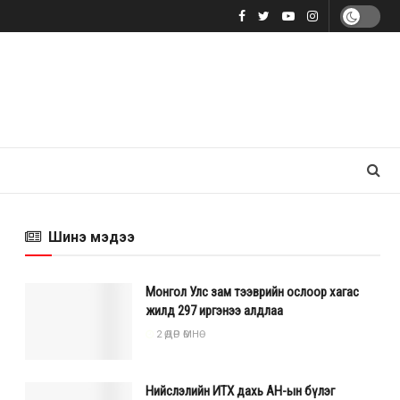
Шинэ мэдээ
Монгол Улс зам тээврийн ослоор хагас
жилд 297 иргэнээ алдлаа
2 ӨДӨР ӨМНӨ
Нийслэлийн ИТХ дахь АН-ын бүлэг