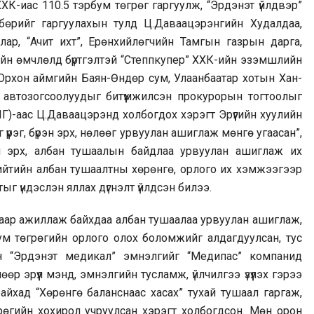
ХХК-иас 110.5 тэрбум төгрөг гаргуулж, “Эрдэнэт үйлдвэр”
лбөрийг гаргуулахын тулд Ц.Даваацэрэнгийн Худалдаа,
ар, “Ачит ихт”, Ерөнхийлөгчийн Тамгын газрын дарга,
сийн өмчлөлд бүртгэлтэй “Степпкупер” ХХК-ийн эзэмшлийн
Орхон аймгийн Баян-Өндөр сум, Улаанбаатар хотын Хан-
д, автозогсоолуудыг битүүмжилсэн прокурорын тогтоолыг
Г)-аас Ц.Даваацэрэнд холбогдох хэрэгт Эрүүгийн хуулийн
 үүрэг, бүрэн эрх, нөлөөг урвуулан ашиглаж мөнгө угаасан”,
рэн эрх, албан тушаалын байдлаа урвуулан ашиглаж их
Нийтийн албан тушаалтны хөрөнгө, орлого их хэмжээгээр
ыг үндэслэн яллах дүгнэлт үйлдсэн билээ.
лаар ажиллаж байхдаа албан тушаалаа урвуулан ашиглаж,
бум төгрөгийн орлого олох боломжийг алдагдуулсан, тус
ан “Эрдэнэт медикал” эмнэлгийг “Медипас” компанид
р эрүүл мэнд, эмнэлгийн тусламж, үйлчилгээ үзүүлэх гэрээ
байхад “Хөрөнгө баланснаас хасах” тухай тушаал гаргаж,
рөгийн хохирол учруулсан хэрэгт холбогдсон. Мөн орон