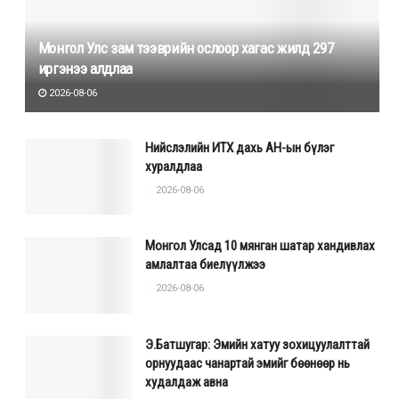
Монгол Улс зам тээврийн ослоор хагас жилд 297
иргэнээ алдлаа
2026-08-06
Нийслэлийн ИТХ дахь АН-ын бүлэг
хуралдлаа
2026-08-06
Монгол Улсад 10 мянган шатар хандивлах
амлалтаа биелүүлжээ
2026-08-06
Э.Батшугар: Эмийн хатуу зохицуулалттай
орнуудаас чанартай эмийг бөөнөөр нь
худалдаж авна