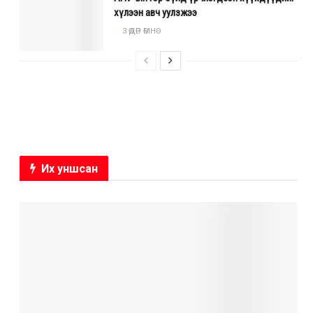
хүлээн авч уулзжээ
3 ӨДӨР ӨМНӨ
Их уншсан