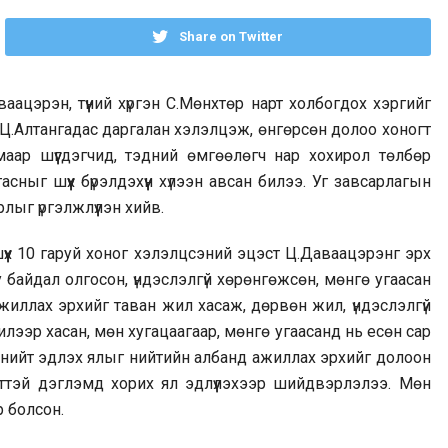
Share on Twitter
ацэрэн, түүний хүргэн С.Мөнхтөр нарт холбогдох хэргийг
 Ц.Алтангадас даргалан хэлэлцэж, өнгөрсөн долоо хоногт
маар шүүгдэгчид, тэдний өмгөөлөгч нар хохирол төлбөр
сныг шүүх бүрэлдэхүүн хүлээн авсан билээ. Уг завсарлагын
рлыг үргэлжлүүлэн хийв.
шүүх 10 гаруй хоног хэлэлцсэний эцэст Ц.Даваацэрэнг эрх
 байдал олгосон, үндэслэлгүй хөрөнгөжсөн, мөнгө угаасан
жиллах эрхийг таван жил хасаж, дөрвөн жил, үндэслэлгүй
ээр хасан, мөн хугацаагаар, мөнгө угаасанд нь есөн сар
 нийт эдлэх ялыг нийтийн албанд ажиллах эрхийг долоон
ттэй дэглэмд хорих ял эдлүүлэхээр шийдвэрлэлээ. Мөн
р болсон.