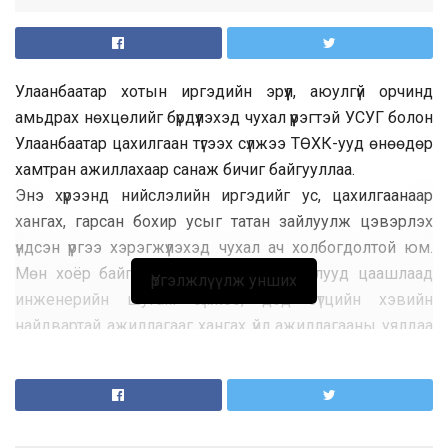
Улаанбаатар хотын иргэдийн эрүүл, аюулгүй орчинд
амьдрах нөхцөлийг бүрдүүлэхэд чухал үүрэгтэй УСУГ болон
Улаанбаатар цахилгаан түгээх сүлжээ ТӨХК-ууд өнөөдөр
хамтран ажиллахаар санаж бичиг байгууллаа.
Энэ хүрээнд нийслэлийн иргэдийг ус, цахилгаанаар
хангах, гарсан бохир усыг татан зайлуулж цэвэрлэх
үндсэн үүргээ хэрэгжүүлэхэд чухал ач холбогдолтой юм.
Мөн хоёр байгууллагын засварын ажлууд цаашлаад
Үргэлжлүүлж унших
инженерийн шугам сүлжээ, дэд бүтцийн хэвийн
найдвартай ажиллагааг хангах үйл ажиллагааны уялдаа
холбоо сайжирч, иргэдэд үзүүлэх үйлчилгээний чанарт
томоохон ахиц гарна гэдийг онцолж байна.