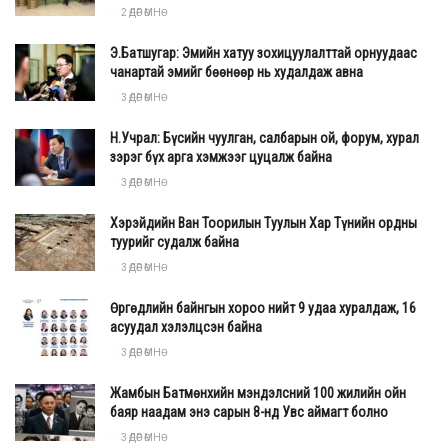
2 ӨДӨР ӨМНӨ
Э.Батшугар: Эмийн хатуу зохицуулалттай орнуудаас
чанартай эмийг бөөнөөр нь худалдаж авна
3 ӨДӨР ӨМНӨ
Н.Учрал: Бүсийн чуулган, салбарын ой, форум, хурал
зэрэг бүх арга хэмжээг цуцалж байна
3 ӨДӨР ӨМНӨ
Хэрэйдийн Ван Тоорилын Туулын Хар Түнийн ордны
туурийг судалж байна
3 ӨДӨР ӨМНӨ
Өргөдлийн байнгын хороо нийт 9 удаа хуралдаж, 16
асуудал хэлэлцсэн байна
3 ӨДӨР ӨМНӨ
Жамбын Батмөнхийн мэндэлсний 100 жилийн ойн
баяр наадам энэ сарын 8-нд Увс аймагт болно
3 ӨДӨР ӨМНӨ