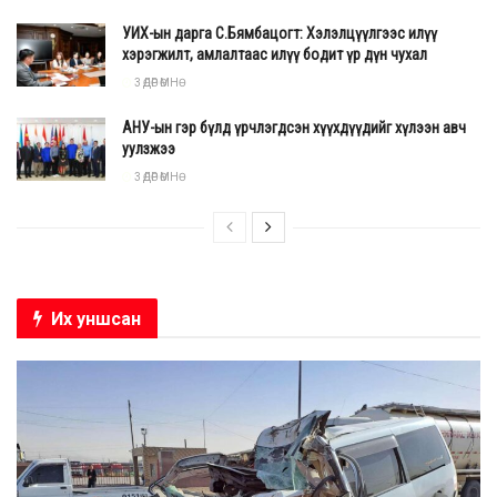
УИХ-ын дарга С.Бямбацогт: Хэлэлцүүлгээс илүү
хэрэгжилт, амлалтаас илүү бодит үр дүн чухал
3 ӨДӨР ӨМНӨ
АНУ-ын гэр бүлд үрчлэгдсэн хүүхдүүдийг хүлээн авч
уулзжээ
3 ӨДӨР ӨМНӨ
Их уншсан