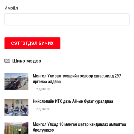
Имэйл
Шинэ мэдээ
Монгол Улс зам тээврийн ослоор хагас жилд 297
иргэнээ алдлаа
2 ӨДӨР ӨМНӨ
Нийслэлийн ИТХ дахь АН-ын бүлэг хуралдлаа
2 ӨДӨР ӨМНӨ
Монгол Улсад 10 мянган шатар хандивлах амлалтаа
биелүүлжээ