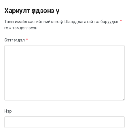
Хариулт үлдээнэ үү
*
Таны имэйл хаягийг нийтлэхгүй.
Шаардлагатай талбаруудыг
гэж тэмдэглэсэн
*
Сэтгэгдэл
Нэр