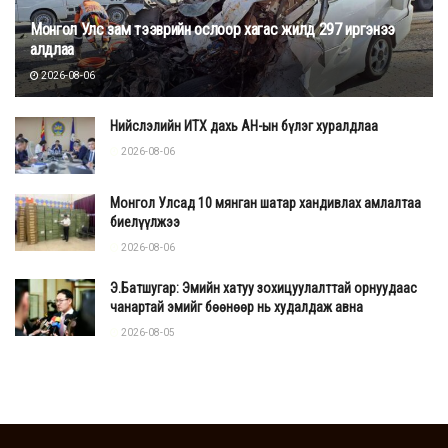
Монгол Улс зам тээврийн ослоор хагас жилд 297 иргэнээ
алдлаа
2026-08-06
Нийслэлийн ИТХ дахь АН-ын бүлэг хуралдлаа
2026-08-06
Монгол Улсад 10 мянган шатар хандивлах амлалтаа
биелүүлжээ
2026-08-06
Э.Батшугар: Эмийн хатуу зохицуулалттай орнуудаас
чанартай эмийг бөөнөөр нь худалдаж авна
2026-08-05