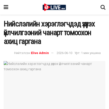
Нийслэлийн хэрэглэгчдэд үзүүлэх
үйлчилгээний чанарт томоохон
ахиц гаргана
Нийтэлсэн
Elive Admin
2026-06-10
Урт: 1 мин уншина