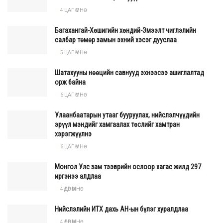
4 ЦАГ ӨМНӨ
Багахангай-Хөшигийн хөндий-Эмээлт чиглэлийн
салбар төмөр замын эхний хэсэг дууслаа
5 ЦАГ ӨМНӨ
Шатахууны нөөцийн савнууд эхнээсээ ашиглалтад
орж байна
6 ЦАГ ӨМНӨ
Улаанбаатарын утааг бууруулах, нийслэлчүүдийн
эрүүл мэндийг хамгаалах төслийг хамтран
хэрэгжүүлнэ
6 ЦАГ ӨМНӨ
Монгол Улс зам тээврийн ослоор хагас жилд 297
иргэнээ алдлаа
4 ӨДӨР ӨМНӨ
Нийслэлийн ИТХ дахь АН-ын бүлэг хуралдлаа
4 ӨДӨР ӨМНӨ