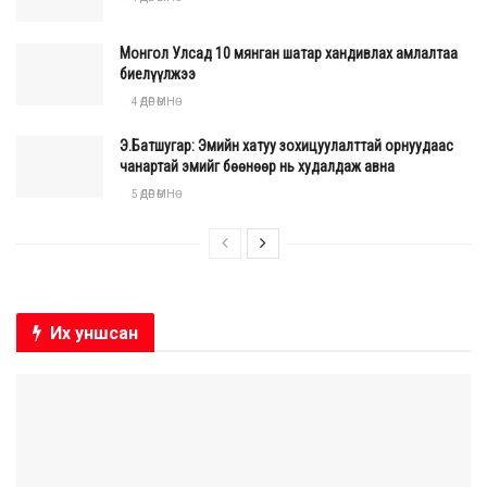
Монгол Улсад 10 мянган шатар хандивлах амлалтаа
биелүүлжээ
4 ӨДӨР ӨМНӨ
Э.Батшугар: Эмийн хатуу зохицуулалттай орнуудаас
чанартай эмийг бөөнөөр нь худалдаж авна
5 ӨДӨР ӨМНӨ
Их уншсан