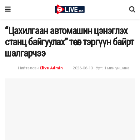
“Цахилгаан автомашин цэнэглэх
станц байгуулах” төсөл тэргүүн байрт
шалгарчээ
Нийтэлсэн
Elive Admin
2026-06-10
Урт: 1 мин уншина