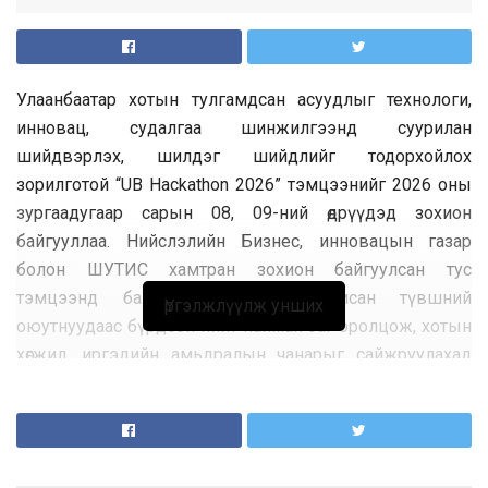
Улаанбаатар хотын тулгамдсан асуудлыг технологи,
инновац, судалгаа шинжилгээнд суурилан
шийдвэрлэх, шилдэг шийдлийг тодорхойлох
зорилготой “UB Hackathon 2026” тэмцээнийг 2026 оны
зургаадугаар сарын 08, 09-ний өдрүүдэд зохион
байгууллаа. Нийслэлийн Бизнес, инновацын газар
болон ШУТИС хамтран зохион байгуулсан тус
тэмцээнд бакалаврын болон ахисан түвшний
Үргэлжлүүлж унших
оюутнуудаас бүрдсэн нийт найман баг оролцож, хотын
хөгжил, иргэдийн амьдралын чанарыг сайжруулахад
чиглэсэн инновацын шийдлүүдийг боловсруулан
өрсөлдсөн юм.
Төслүүдийг шинэлэг байдал, хэрэгжих боломж, нийгэм,
эдийн засгийн үр өгөөж, тогтвортой хөгжлийн зарчимд