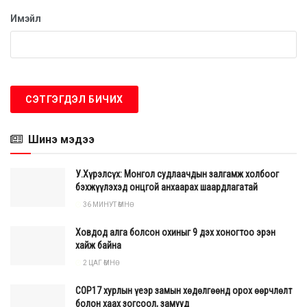
анхааруулга, өндөр эрсдэл, яаралтай нүүлгэн
Имэйл
шилжүүлэлтийн мэдээллийг шаталсан хэлбэрээр
хүргэх боломжийг бүрдүүлснээрээ онцлогтой байлаа.
“UB Hackathon-2026” тэмцээн нь залуусын бүтээлч
сэтгэлгээ, инновацын чадавх, асуудал шийдвэрлэх ур
чадварыг хөгжүүлэхийн зэрэгцээ Улаанбаатар хотын
хөгжилд бодит хувь нэмэр оруулах боломжтой шинэ
Шинэ мэдээ
санаа, технологийн шийдлийг тодруулсан ач
холбогдолтой арга хэмжээ боллоо. Нийслэлийн
У.Хүрэлсүх: Монгол судлаачдын залгамж холбоог
Бизнес, инновацын газар нь шалгарсан төслүүдийг
бэхжүүлэхэд онцгой анхаарах шаардлагатай
цаашид бодит хэрэгжилтэд шилжүүлэх чиглэлээр
36 МИНУТ ӨМНӨ
холбогдох байгууллагуудтай хамтран ажиллахаар
төлөвлөж байна.
Ховдод алга болсон охиныг 9 дэх хоногтоо эрэн
хайж байна
2 ЦАГ ӨМНӨ
COP17 хурлын үеэр замын хөдөлгөөнд орох өөрчлөлт
болон хаах зогсоол, замууд