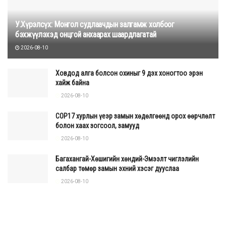
У.Хүрэлсүх: Монгол судлаачдын залгамж холбоог
бэхжүүлэхэд онцгой анхаарах шаардлагатай
2026-08-10
Ховдод алга болсон охиныг 9 дэх хоногтоо эрэн
хайж байна
2026-08-10
COP17 хурлын үеэр замын хөдөлгөөнд орох өөрчлөлт
болон хаах зогсоол, замууд
2026-08-10
Багахангай-Хөшигийн хөндий-Эмээлт чиглэлийн
салбар төмөр замын эхний хэсэг дууслаа
2026-08-10