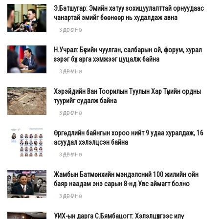
Э.Батшугар: Эмийн хатуу зохицуулалттай орнуудаас
чанартай эмийг бөөнөөр нь худалдаж авна
3 ӨДӨР ӨМНӨ
Н.Учрал: Бүсийн чуулган, салбарын ой, форум, хурал
зэрэг бүх арга хэмжээг цуцалж байна
3 ӨДӨР ӨМНӨ
Хэрэйдийн Ван Тоорилын Туулын Хар Түнийн ордны
туурийг судалж байна
3 ӨДӨР ӨМНӨ
Өргөдлийн байнгын хороо нийт 9 удаа хуралдаж, 16
асуудал хэлэлцсэн байна
3 ӨДӨР ӨМНӨ
Жамбын Батмөнхийн мэндэлсний 100 жилийн ойн
баяр наадам энэ сарын 8-нд Увс аймагт болно
3 ӨДӨР ӨМНӨ
УИХ-ын дарга С.Бямбацогт: Хэлэлцүүлгээс илүү