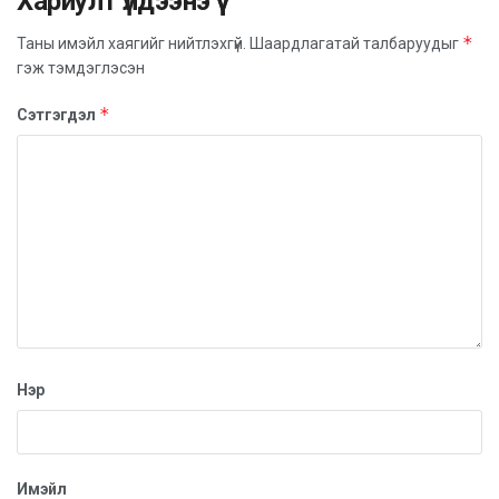
Хариулт үлдээнэ үү
*
Таны имэйл хаягийг нийтлэхгүй.
Шаардлагатай талбаруудыг
гэж тэмдэглэсэн
*
Сэтгэгдэл
Нэр
Имэйл