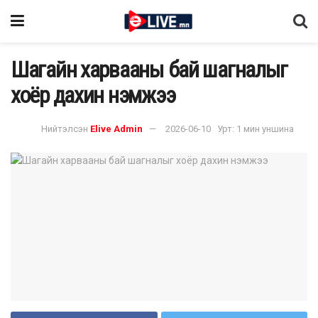
Шагайн харвааны бай шагналыг
хоёр дахин нэмжээ
Нийтэлсэн
Elive Admin
2026-06-10
Урт: 1 мин уншина