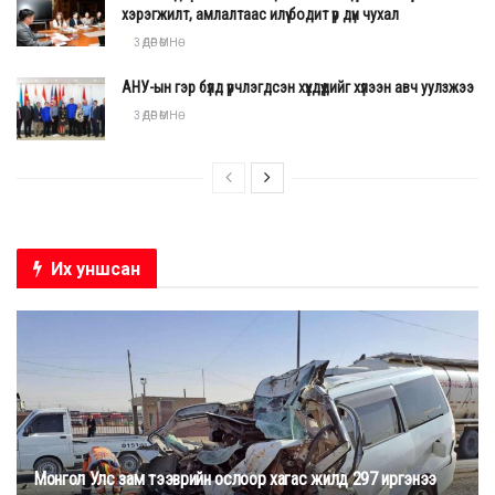
хэрэгжилт, амлалтаас илүү бодит үр дүн чухал
3 ӨДӨР ӨМНӨ
АНУ-ын гэр бүлд үрчлэгдсэн хүүхдүүдийг хүлээн авч уулзжээ
3 ӨДӨР ӨМНӨ
Их уншсан
Монгол Улс зам тээврийн ослоор хагас жилд 297 иргэнээ