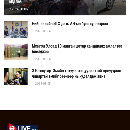
алдлаа
2026-08-06
Нийслэлийн ИТХ дахь АН-ын бүлэг хуралдлаа
2026-08-06
Монгол Улсад 10 мянган шатар хандивлах амлалтаа
биелүүлжээ
2026-08-06
Э.Батшугар: Эмийн хатуу зохицуулалттай орнуудаас
чанартай эмийг бөөнөөр нь худалдаж авна
2026-08-05