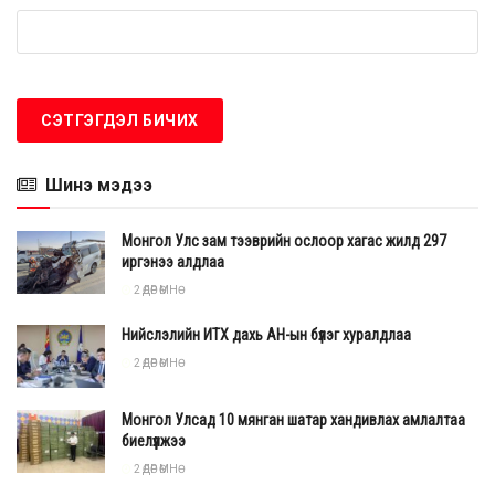
Шинэ мэдээ
Монгол Улс зам тээврийн ослоор хагас жилд 297
иргэнээ алдлаа
2 ӨДӨР ӨМНӨ
Нийслэлийн ИТХ дахь АН-ын бүлэг хуралдлаа
2 ӨДӨР ӨМНӨ
Монгол Улсад 10 мянган шатар хандивлах амлалтаа
биелүүлжээ
2 ӨДӨР ӨМНӨ