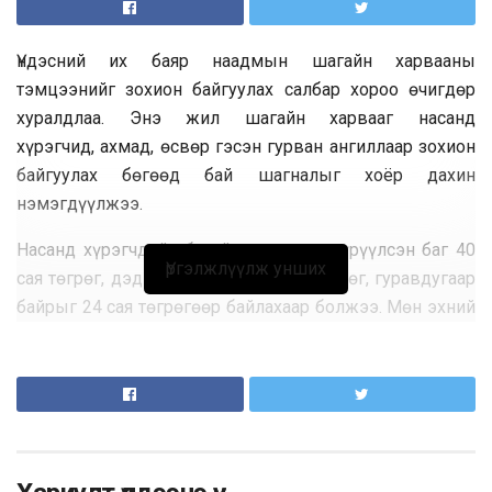
Үндэсний их баяр наадмын шагайн харвааны
тэмцээнийг зохион байгуулах салбар хороо өчигдөр
хуралдлаа. Энэ жил шагайн харвааг насанд
хүрэгчид, ахмад, өсвөр гэсэн гурван ангиллаар зохион
байгуулах бөгөөд бай шагналыг хоёр дахин
нэмэгдүүлжээ.
Насанд хүрэгчдийн багийн харваанд түрүүлсэн баг 40
Үргэлжлүүлж унших
сая төгрөг, дэд байрт орвол 32 сая төгрөг, гуравдугаар
байрыг 24 сая төгрөгөөр байлахаар болжээ.
Мөн эхний
8 байрыг шалгаруулна. Мөн ахмад болон өсвөрийн
багийн харвааны эхний 4 байрыг шалгаруулж, мөнгөн
шагналаар урамшуулна.