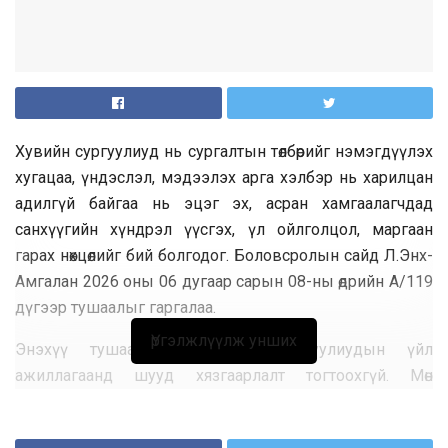
Хувийн сургуулиуд нь сургалтын төлбөрийг нэмэгдүүлэх
хугацаа, үндэслэл, мэдээлэх арга хэлбэр нь харилцан
адилгүй байгаа нь эцэг эх, асран хамгаалагчдад
санхүүгийн хүндрэл үүсгэх, үл ойлголцол, маргаан
гарах нөхцөлийг бий болгодог. Боловсролын сайд Л.Энх-
Амгалан 2026 оны 06 дугаар сарын 08-ны өдрийн А/119
дүгээр тушаалыг гаргалаа.
Үргэлжлүүлж унших
Энэхүү тушаал нь хувийн сургуулиудын үйл
ажиллагаанд шууд хязгаарлалт тогтоохгүй. Мөн
сургалтын төлбөр тогтоох эрхэд нь халдахгүй. Цаашид
хувийн сургуульд шинээр элссэн болон үргэлжлүүлэн