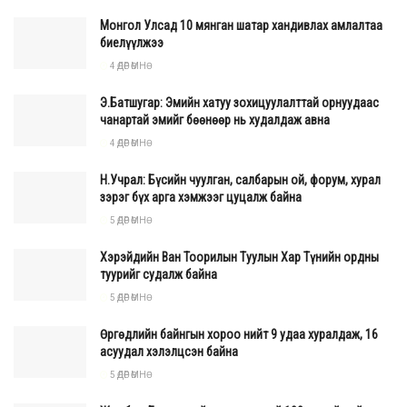
Монгол Улсад 10 мянган шатар хандивлах амлалтаа
биелүүлжээ
4 ӨДӨР ӨМНӨ
Э.Батшугар: Эмийн хатуу зохицуулалттай орнуудаас
чанартай эмийг бөөнөөр нь худалдаж авна
4 ӨДӨР ӨМНӨ
Н.Учрал: Бүсийн чуулган, салбарын ой, форум, хурал
зэрэг бүх арга хэмжээг цуцалж байна
5 ӨДӨР ӨМНӨ
Хэрэйдийн Ван Тоорилын Туулын Хар Түнийн ордны
туурийг судалж байна
5 ӨДӨР ӨМНӨ
Өргөдлийн байнгын хороо нийт 9 удаа хуралдаж, 16
асуудал хэлэлцсэн байна
5 ӨДӨР ӨМНӨ