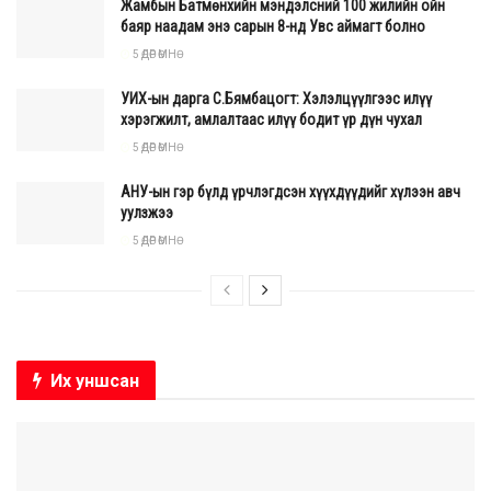
Жамбын Батмөнхийн мэндэлсний 100 жилийн ойн
баяр наадам энэ сарын 8-нд Увс аймагт болно
5 ӨДӨР ӨМНӨ
УИХ-ын дарга С.Бямбацогт: Хэлэлцүүлгээс илүү
хэрэгжилт, амлалтаас илүү бодит үр дүн чухал
5 ӨДӨР ӨМНӨ
АНУ-ын гэр бүлд үрчлэгдсэн хүүхдүүдийг хүлээн авч
уулзжээ
5 ӨДӨР ӨМНӨ
Их уншсан