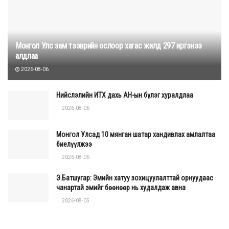
Монгол Улс зам тээврийн ослоор хагас жилд 297 иргэнээ
алдлаа
2026-08-06
Нийслэлийн ИТХ дахь АН-ын бүлэг хуралдлаа
2026-08-06
Монгол Улсад 10 мянган шатар хандивлах амлалтаа
биелүүлжээ
2026-08-06
Э.Батшугар: Эмийн хатуу зохицуулалттай орнуудаас
чанартай эмийг бөөнөөр нь худалдаж авна
2026-08-05