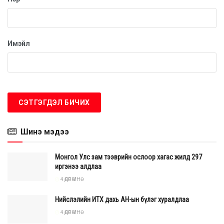
Имэйл
Шинэ мэдээ
Монгол Улс зам тээврийн ослоор хагас жилд 297
иргэнээ алдлаа
4 ӨДӨР ӨМНӨ
Нийслэлийн ИТХ дахь АН-ын бүлэг хуралдлаа
4 ӨДӨР ӨМНӨ