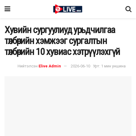
Хувийн сургуулиуд урьдчилгаа
төлбөрийн хэмжээг сургалтын
төлбөрийн 10 хувиас хэтрүүлэхгүй
Нийтэлсэн
Elive Admin
2026-06-10
Урт: 1 мин уншина