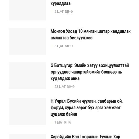
хуралдлаа
2 ЦАГ ӨМНӨ
Монгол Улсад 10 мянган шатар хандивлах
амлалтаа биелүүлжээ
3 ЦАГ ӨМНӨ
Э.Батшугар: Эмийн хатуу зохицуулалттай
орнуудаас чанартай эмийг бөөнөөр нь
худалдаж авна
23 ЦАГ ӨМНӨ
Н.Учрал: Бүсийн чуулган, салбарын ой,
форум, хурал зэрэг бүх арга хэмжээг
цуцалж байна
1 ӨДӨР ӨМНӨ
Хэрэйдийн Ван Тоорилын Туулын Хар