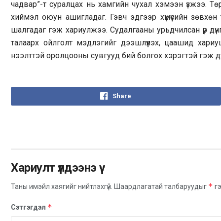
чадвар”-т суралцах нь хамгийн чухал хэмээн үзжээ. Т
хиймэл оюун ашигладаг. Гэвч эдгээр хүмүүсийн зөвхөн
шалгадаг гэж хариулжээ. Судалгааны урьдчилсан үр д
талаарх ойлголт мэдлэгийг дээшлүүлэх, цаашид хари
нээлттэй оролцооны сувгууд бий болгох хэрэгтэй гэж д
Share
Хариулт үлдээнэ үү
*
Таны имэйл хаягийг нийтлэхгүй.
Шаардлагатай талбаруудыг
гэ
*
Сэтгэгдэл