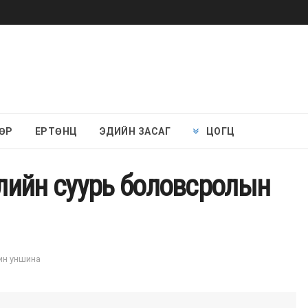
ӨР
ЕРТӨНЦ
ЭДИЙН ЗАСАГ
ЦОГЦ
лийн суурь боловсролын
мин уншина