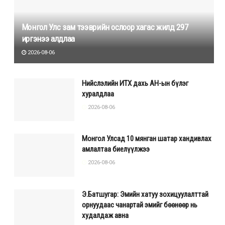
Монгол Улс зам тээврийн ослоор хагас жилд 297
иргэнээ алдлаа
2026-08-06
Нийслэлийн ИТХ дахь АН-ын бүлэг
хуралдлаа
2026-08-06
Монгол Улсад 10 мянган шатар хандивлах
амлалтаа биелүүлжээ
2026-08-06
Э.Батшугар: Эмийн хатуу зохицуулалттай
орнуудаас чанартай эмийг бөөнөөр нь
худалдаж авна