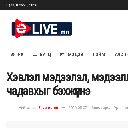
Пүрэв, 8 сар 6, 2026
НҮҮР
БАГЦ
МЭДЭЭ
ТОЙМ
УЛС Т
Хэвлэл мэдээлэл, мэдээл
чадавхыг бэхжүүлнэ
Нийтэлсэн
Elive Admin
2026-05-07
-
Боловсрол
Урт: 1 