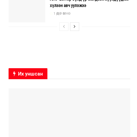
хүлээн авч уулзжээ
1 ӨДӨР ӨМНӨ
Их уншсан