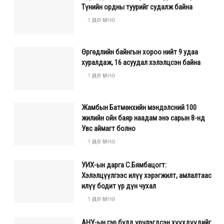
Түнийн ордны туурийг судалж байна
1 ӨДӨР ӨМНӨ
Өргөдлийн байнгын хороо нийт 9 удаа
хуралдаж, 16 асуудал хэлэлцсэн байна
1 ӨДӨР ӨМНӨ
Жамбын Батмөнхийн мэндэлсний 100
жилийн ойн баяр наадам энэ сарын 8-нд
Увс аймагт болно
1 ӨДӨР ӨМНӨ
УИХ-ын дарга С.Бямбацогт:
Хэлэлцүүлгээс илүү хэрэгжилт, амлалтаас
илүү бодит үр дүн чухал
1 ӨДӨР ӨМНӨ
АНУ-ын гэр бүлд үрчлэгдсэн хүүхдүүдийг