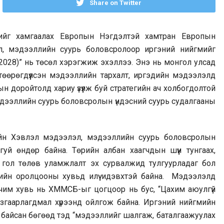
Share on Twitter
ийг хамгаалах Европын Нэгдэлтэй хамтран Европын
эл, мэдээллийн суурь боловсролоор иргэний нийгмийг
028)” нь төсөл хэрэгжиж эхэллээ. Энэ нь монгол улсад
өөрөгдүүлсэн мэдээллийн тархалт, иргэдийн мэдээлэлд
ын доройтолд хариу үзүүлж буй стратегийн ач холбогдолтой
эдээллийн суурь боловсролын үндэсний суурь судалгааны
ийн Хэвлэл мэдээлэл, мэдээллийн суурь боловсролын
гуй өндөр байна. Төрийн албан хаагчдын шүүн тунгаах,
д гол төлөв уламжлалт эх сурвалжид тулгуурладаг бол
йгмийн оролцооны хувьд илүү идэвхтэй байна. Мэдээлэлд
чим хувь нь ХММСБ-ыг цогцоор нь бус, “Цахим аюулгүй
язгаарлагдмал хүрээнд ойлгож байна. Иргэний нийгмийн
байсан бөгөөд тэд “мэдээллийг шалгаж, баталгаажуулах