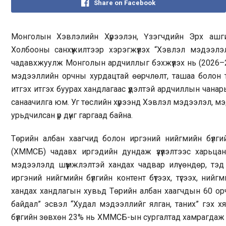
Share on Facebook
Монголын Хэвлэлийн Хүрээлэн, Үзэгчдийн Эрх ашг
Холбооны санхүүжилтээр хэрэгжүүлэх “Хэвлэл мэдээл
чадавхжуулж Монголын ардчиллыг бэхжүүлэх нь (2026–2
мэдээллийн орчны хурдацтай өөрчлөлт, ташаа болон т
итгэх итгэх буурах хандлагаас үүдэлтэй ардчиллын чанар
санаачилга юм. Уг төслийн хүрээнд Хэвлэл мэдээлэл, м
урьдчилсан үр дүнг гаргаад байна.
Төрийн албан хаагчид болон иргэний нийгмийн бүлг
(ХММСБ) чадавх иргэдийн дундаж үзүүлэлтээс харьцан
мэдээлэлд шүүмжлэлтэй хандах чадвар илүү өндөр, тэ
иргэний нийгмийн бүлгийн контент бүтээх, түгээх, ни
хандах хандлагын хувьд Төрийн албан хаагчдын 60 ор
байдал” эсвэл “Худал мэдээллийг ялган, таних” гэх х
бүлгийн зөвхөн 23% нь ХММСБ-ын сургалтад хамрагдаж 