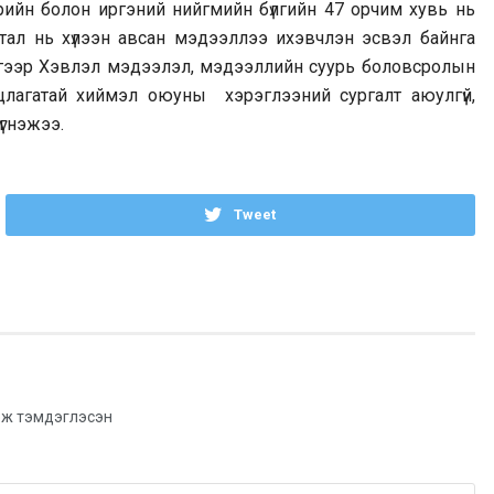
өрийн болон иргэний нийгмийн бүлгийн 47 орчим хувь нь
 тал нь хүлээн авсан мэдээллээ ихэвчлэн эсвэл байнга
үнгээр Хэвлэл мэдээлэл, мэдээллийн суурь боловсролын
уцлагатай хиймэл оюуны хэрэглээний сургалт аюулгүй,
үгнэжээ.
Tweet
ж тэмдэглэсэн