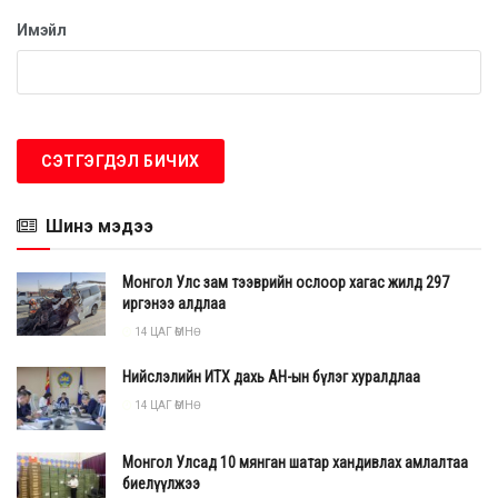
Имэйл
Шинэ мэдээ
Монгол Улс зам тээврийн ослоор хагас жилд 297
иргэнээ алдлаа
14 ЦАГ ӨМНӨ
Нийслэлийн ИТХ дахь АН-ын бүлэг хуралдлаа
14 ЦАГ ӨМНӨ
Монгол Улсад 10 мянган шатар хандивлах амлалтаа
биелүүлжээ