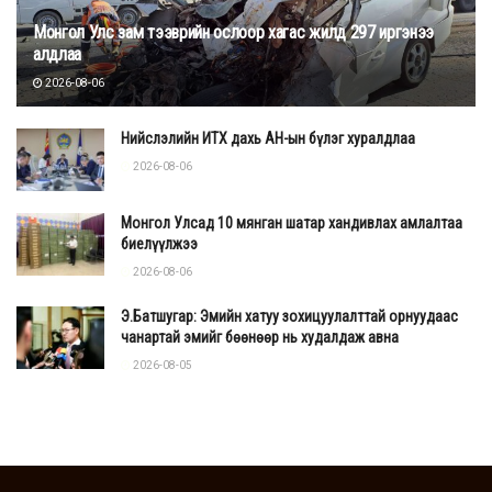
Монгол Улс зам тээврийн ослоор хагас жилд 297 иргэнээ
алдлаа
2026-08-06
Нийслэлийн ИТХ дахь АН-ын бүлэг хуралдлаа
2026-08-06
Монгол Улсад 10 мянган шатар хандивлах амлалтаа
биелүүлжээ
2026-08-06
Э.Батшугар: Эмийн хатуу зохицуулалттай орнуудаас
чанартай эмийг бөөнөөр нь худалдаж авна
2026-08-05