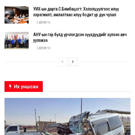
УИХ-ын дарга С.Бямбацогт: Хэлэлцүүлгээс илүү
хэрэгжилт, амлалтаас илүү бодит үр дүн чухал
2 ӨДӨР ӨМНӨ
АНУ-ын гэр бүлд үрчлэгдсэн хүүхдүүдийг хүлээн авч
уулзжээ
2 ӨДӨР ӨМНӨ
Их уншсан