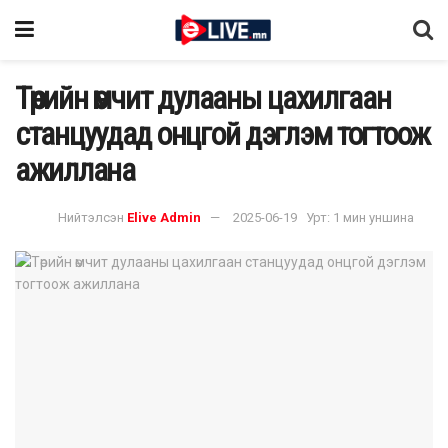
Төрийн өмчит дулааны цахилгаан
станцуудад онцгой дэглэм тогтоож
ажиллана
Нийтэлсэн
Elive Admin
2025-06-19
Урт: 1 мин уншина