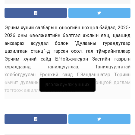
Эрчим хүчний салбарын өнөөгийн нөхцөл байдал, 2025-
2026 оны өвөлжилтийн бэлтгэл ажлын явц, цаашид
анхаарах асуудал болон “Дулааны гуравдугаар
цахилгаан станц”-д гарсан осол, гал түймрийнталаар
Эрчим хүчний сайд Б.Чойжилсүрэн Засгийн газрын
хуралдаанд танилцууллаа. Танилцуулгатай
холбогдуулан Ерөнхий сайд Г.Занданшатар Төрийн
өмчит дулааны цахилгаан станцуудад онцгой дэглэм
Үргэлжлүүлж унших
тогтоож ажиллах чиглэл өглөө.
Монгол Улсын Эрчим хүчний салбарын өвөлжилтийн
бэлтгэл ажлыг төлөвлөсөн хугацаанд хийж дуусгах,
ажлын явцад хяналт тавих, шаардлагатай тохиолдолд
гарсан хүндрэлийг шуурхай зохицуулах, мэдээллээр
ханган хяналт тавин ажиллаж байна. Эрчим хүчний