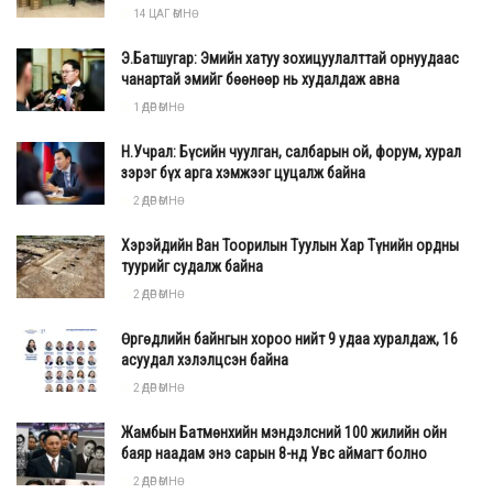
14 ЦАГ ӨМНӨ
Э.Батшугар: Эмийн хатуу зохицуулалттай орнуудаас
чанартай эмийг бөөнөөр нь худалдаж авна
1 ӨДӨР ӨМНӨ
Н.Учрал: Бүсийн чуулган, салбарын ой, форум, хурал
зэрэг бүх арга хэмжээг цуцалж байна
2 ӨДӨР ӨМНӨ
Хэрэйдийн Ван Тоорилын Туулын Хар Түнийн ордны
туурийг судалж байна
2 ӨДӨР ӨМНӨ
Өргөдлийн байнгын хороо нийт 9 удаа хуралдаж, 16
асуудал хэлэлцсэн байна
2 ӨДӨР ӨМНӨ
Жамбын Батмөнхийн мэндэлсний 100 жилийн ойн
баяр наадам энэ сарын 8-нд Увс аймагт болно
2 ӨДӨР ӨМНӨ