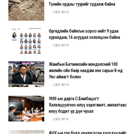
Түнийн ордны туурийг судалж байна
3 ӨДӨР ӨМНӨ
Өргөдлийн байнгын хороо нийт 9 удаа
хуралдаж, 16 асуудал хэлэлцсэн байна
3 ӨДӨР ӨМНӨ
Жамбын Батмөнхийн мэндэлсний 100
жилийн ойн баяр наадам энэ сарын 8-нд
Увс аймагт болно
3 ӨДӨР ӨМНӨ
УИХ-ын дарга С.Бямбацогт:
Хэлэлцүүлгээс илүү хэрэгжилт, амлалтаас
илүү бодит үр дүн чухал
3 ӨДӨР ӨМНӨ
АНУ-ын гэр бүлд үрчлэгдсэн хүүхдүүдийг