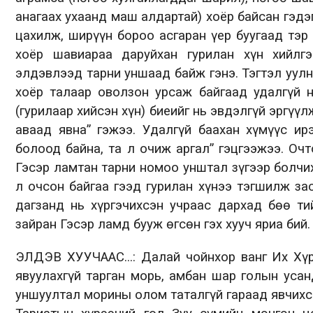
анагаах ухаанд маш алдартай) хоёр байсан гэдэ
цахилж, ширүүн бороо асгаран үер буугаад тэр 
хоёр шавиараа даруйхан гурилан хүн хийлг
элдэвлээд тарни уншаад байж гэнэ. Тэгтэл уулн
хоёр талаар оволзон урсаж байгаад удалгүй 
(гурилаар хийсэн хүн) биеийг нь эвдэлгүй эргүү
аваад явна” гэжээ. Удалгүй баахан хүмүүс ир
болоод байна, та л очиж аргал” гэцгээжээ. Оч
Гэсэр ламтан тарни номоо унштал зүгээр болчи
л очсон байгаа гээд гурилан хүнээ тэгшилж за
дагзанд нь хүргэчихсэн учраас дархад бөө ти
зайран Гэсэр ламд бууж өгсөн гэх хууч яриа бий.
ЭЛДЭВ ХУУЧААС...: Далай чойнхор ванг Их Хүр
явуулахгүй тарган морь, амбан шар голын уса
уншуултал морины олом таталгүй гараад явчихса