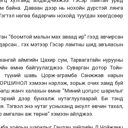
өгц хулгайд алдагдчихжээ. Гэсэр ламтан урьд
м байна. Даваан дээр нь нохойн дүрстэй лянга
 Тэгтэл нөгөө бадарчин нохойд туугдан хөөгдсөөр
тан “боомтой малын мах аваад ир” гээд авчирсан
дарсан... гэх мэтээр Гэсэр ламтны шид авъяасын
ангай аймгийн Цахир сум, Тарвагатайн нурууны
йн өмнө байгуулагджээ. Суварган дотор Тойн-
, түүний шавь Цорж-аграмба Санжжав нарын
С ОРШИНОЛ хэмээн нэрлэж, зорьж очих замд буй
р багш жанч халахын өмнө “Миний цогцос шарилыг
эрхий дээр бунхалж нутаглуулаарай. Би тэнд
я. Тэгвэл энэ нутаг усныханд аюулт өвчин тахал,
ар амгалан аж төрнө” хэмээн айлджээ.
амба хоёрын шарилыг Гандан хийдийн Д.Чойжамц