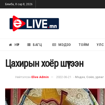
Бямба, 8 сар 8, 2026
НҮҮР
БАГЦ
МЭДЭЭ
ТОЙМ
УЛС
Цахирын хоёр шүтээн
Нийтэлсэн
Elive Admin
2022-06-21
-
Мэдээ
,
Соёл, урлаг