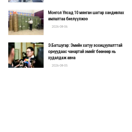
Монгол Улсад 10 мянган шатар хандивлах
амлалтаа биелүүлжээ
2026-08-06
Э.Батшугар: Эмийн хатуу зохицуулалттай
орнуудаас чанартай эмийг бөөнөөр нь
худалдаж авна
2026-08-05