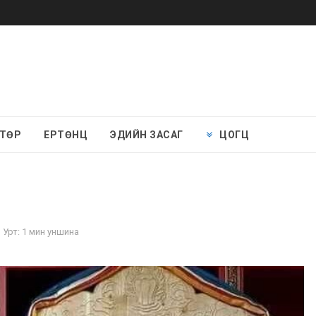
 ТӨР
ЕРТӨНЦ
ЭДИЙН ЗАСАГ
ЦОГЦ
Урт: 1 мин уншина