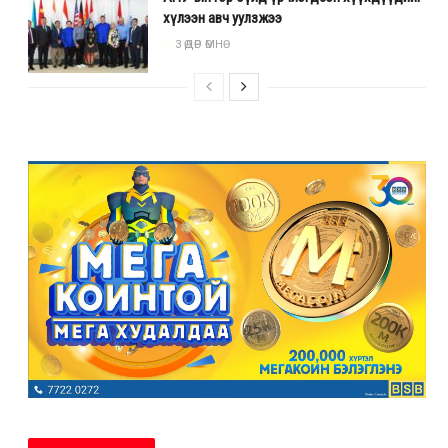
хүлээн авч уулзжээ
3 ӨДӨР ӨМНӨ