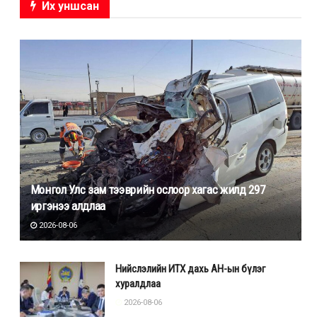
Их уншсан
Монгол Улс зам тээврийн ослоор хагас жилд 297
иргэнээ алдлаа
2026-08-06
Нийслэлийн ИТХ дахь АН-ын бүлэг
хуралдлаа
2026-08-06