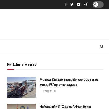
Шинэ мэдээ
Монгол Улс зам тээврийн ослоор хагас
жилд 297 иргэнээ алдлаа
2 ӨДӨР ӨМНӨ
Нийслэлийн ИТХ дахь АН-ын бүлэг