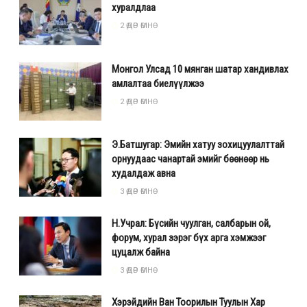
хуралдлаа
2 ӨДӨР ӨМНӨ
Монгол Улсад 10 мянган шатар хандивлах
амлалтаа биелүүлжээ
2 ӨДӨР ӨМНӨ
Э.Батшугар: Эмийн хатуу зохицуулалттай
орнуудаас чанартай эмийг бөөнөөр нь
худалдаж авна
3 ӨДӨР ӨМНӨ
Н.Учрал: Бүсийн чуулган, салбарын ой,
форум, хурал зэрэг бүх арга хэмжээг
цуцалж байна
3 ӨДӨР ӨМНӨ
Хэрэйдийн Ван Тоорилын Туулын Хар