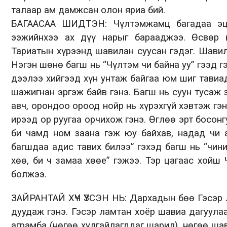
талаар ам дамжсан олон яриа бий.
БАГААСАА ШИДТЭН: Чүлтэмжамц багадаа эцг
ээжийнхээ ах дүү нарыг барааджээ. Өсвөр 
Тариатын хүрээнд шавилан суусан гэдэг. Шави
Нэгэн шөнө багш нь “Чүлтэм чи байна уу” гээд 
дээлээ хийгээд хүн унтаж байгаа юм шиг тавиа
шажигнан эргэж байв гэнэ. Багш нь суун тусаж
авч, орондоо ороод нойр нь хүрэхгүй хэвтэж гэн
ирээд ор руугаа орчихож гэнэ. Өглөө эрт босон
би чамд ном заана гэж юу байхав, надад чи 
багшдаа адис тавих билээ” гэхэд багш нь “чин
хөө, би ч замаа хөөе” гэжээ. Тэр цагаас хойш
болжээ.
ЗАЙРАНТАЙ ХҮЧ ҮЗСЭН НЬ: Дархадын бөө Гэсэр 
дуудаж гэнэ. Гэсэр ламтан хоёр шавиа дагуула
аграмба (нөгөө хулгайлагддаг шарил), нөгөө ш