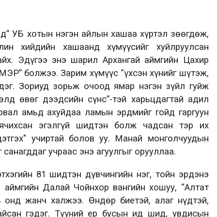
ад” УБ хотын нэгэн айлын хашаа хүртэл зөөгдөж,
лин хийдийн хашаанд хүмүүсийг хуйлруулсан
айх. Эдүгээ энэ шарил Архангай аймгийн Цахир
ЗМЭР” болжээ. Зарим хүмүүс “үхсэн хүнийг шүтэж,
здэг. Зориуд зорьж очоод ямар нэгэн зүйл гуйж
гөлд өвөг дээдсийн сүнс”-тэй харьцдагтай адил
арвал амьд ахуйдаа ламын эрдмийг гойд гаргуун
аячихсан эгэлгүй шидтэн болж чадсан тэр их
ндэтгэх" учиртай болов уу. Манай монголчуудын
 санагддаг учраас энэ агуулгыг орууллаа.
хэгийн 81 шидтэн дүвчингийн нэг, тойн эрдэнэ
 аймгийн Далай Чойнхор вангийн хошуу, “Алтат
 онд жанч халжээ. Өндөр биетэй, алаг нүдтэй,
айсан гэдэг. Түүний ер бусын ид шид, увдисын