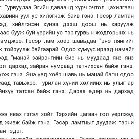
г. Гурвуулаа Эгийн даваанд хүрч очтол цахилгаан
хавийн уул ус хилэгнэж байв гэнэ. Гэсэр ламтан
ээд, хийлгэсэн хүнээ дээш доош нь харуулж
аас бууж буй үерийн ус тэр гурвын жодгорынх нь
намджээ. Гэсэр лам хоёр шавьдаа “энэ лянгийг
лж тойруулж байгаарай. Одоо хүмүүс ирээд намайг
ээд “манай зайрангийн бие нь муудаад янз янз
тол дархад зайран нумраад татчихсан байж гэнэ.
хож гэнэ. Энэ үед хоёр шавь нь манай багш одоо
саад тавьжээ. Гурилан хүний хөлийнх нь улыг ар
йнхүү татсан байж гэнэ. Дараа өдөр нь дархад
ээ явах гэтэл хойт Тэрхийн цагаан гол үерлээд
нд живж байж гэнэ. Гэсэр ламтныг дуудаж тарни
н гэдэг.