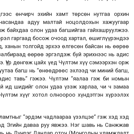
ээс өнчирч эхийн хамт төрсөн нутгаа орхин
насандаа адуу малтай ноцолдохын хажуугаар
лж байхдаа олон удаа багшийгаа гайхашруулжээ.
гэрэл гаргаад босож очоод хартал, өшиглүүрэндээ
д, ханын толгойд эрхээ өлгөсөн байсан нь өөрөө
 залбираад өөрөө эргэлдэж буй эрихнээс нь адис
э. Үүр дөнгөж цайх үед Чүлтэм хүү сэмээрхэн орж
гуутаа багш нь “өнөөдрөөс эхлээд чи миний багш,
адис тавь” гэжээ. Чүлтэм “яалаа гэж би номын
ий ид шидийг олон удаа үзэж харлаа, чи ч замаа
 Чүлтэм хүүг хотол олноороо хүндэтгэн хүрээлэх
ламтныг “эрдэм чадлаараа үзэлцэе” гэж хэд хэд
ад Эгийн даваа руу явжээ. Нэг шавь нь Санжжав
авь нь Лүнрэг Дандар оточ (Монголын уламжлалт