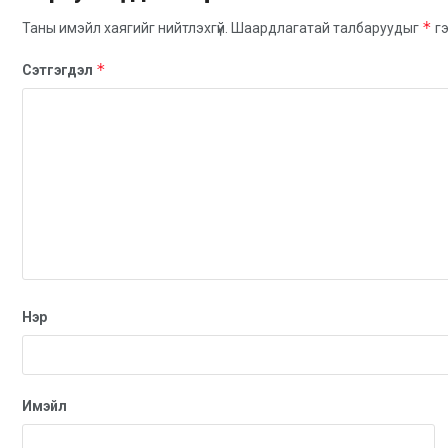
*
Таны имэйл хаягийг нийтлэхгүй.
Шаардлагатай талбаруудыг
гэ
*
Сэтгэгдэл
Нэр
Имэйл