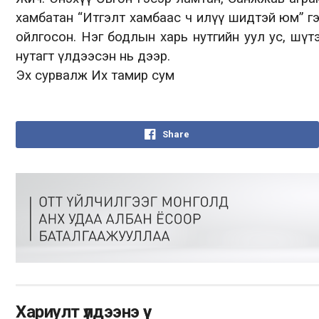
хамбатан “Итгэлт хамбаас ч илүү шидтэй юм” гэ
ойлгосон. Нэг бодлын харь нутгийн уул ус, шү
нутагт үлдээсэн нь дээр.
Эх сурвалж Их тамир сум
Share
Хариулт үлдээнэ үү