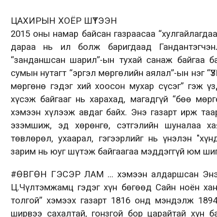
ЦАХИРЫН ХОЁР ШҮТЭЭН
2015 оны намар байсан газраасаа “хулгайлагда
дараа нь ил болж баригдаад Гандантэгчэн
“занданшсан шарил”-ын тухай санаж байгаа б
сумын нутагт “эргэл мөргөлийн аялал”-ын нэг “Ү
мөргөнө гэдэг хий хоосон мухар сүсэг” гэж ү
хүсэж байгааг нь харахад, магадгүй “бөө мөр
хэмээн хүлээж авдаг байх. Энэ газарт ирж та
эзэмшиж, эд хөрөнгө, сэтгэлийн шуналаа х
төвлөрөл, ухаарал, гэгээрлийг нь үнэлэн "хү
зарим нь юуг шүтэж байгаагаа мэддэггүй юм шиг
#ӨВГӨН ГЭСЭР ЛАМ ... хэмээн алдаршсан Энэт
Ц.Чүлтэмжамц гэдэг хүн бөгөөд Сайн ноён хан
толгой” хэмээх газарт 1816 онд мэндэлж 1894
ширвээ сахалтай, гонзгой бор царайтай хүн б