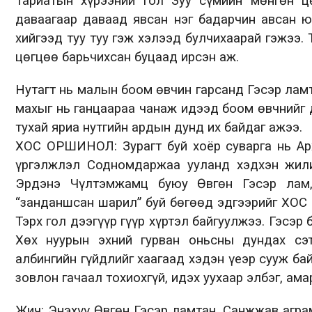
Тариатын хүрээний гол Зуу сүмийн мөнгөн ц
даваагаар даваад явсан нэг бадарчин авсан ю
хийгээд туу туу гэж хэлээд булчихаарай гэжээ.
цөгцөө барьчихсан буцаад ирсэн аж.
Нутагт нь малын боом өвчин гарсанд Гэсэр лам
махыг нь ганцаараа чанаж идээд боом өвчнийг 
тухай яриа нутгийн ардын дунд их байдаг ажээ.
ХОС ОРШИНОЛ: Зурагт буй хоёр суварга нь Арх
үргэлжлэл Содномдаржаа ууланд хэдхэн жили
Эрдэнэ Чүлтэмжамц буюу Өвгөн Гэсэр лам
“занданшсан шарил” буй бөгөөд эдгээрийг ХО
Тэрх гол дээгүүр гүүр хүртэл байгуулжээ. Гэсэ
Хөх нуурын эхний гурван оньсны дундах сэт
албингийн гүйдлийг хаагаад хэдэн үеэр сууж бай
зовлон гачаал тохиохгүй, идэх уухаар элбэг, ам
Жич: Энэхүү Өвгөн Гэсэр ламтан, Санжжав агр