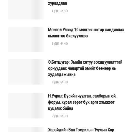
хуралдлаа
1 ӨДӨР ӨМНӨ
Монгол Улсад 10 мянган шатар хандивлах
амлалтаа биелүүлжээ
1 ӨДӨР ӨМНӨ
Э.Батшугар: Эмийн хатуу зохицуулалттай
орнуудаас чанартай эмийг бөөнөөр нь
худалдаж авна
2 ӨДӨР ӨМНӨ
Н.Учрал: Бүсийн чуулган, салбарын ой,
форум, хурал зэрэг бүх арга хэмжээг
цуцалж байна
2 ӨДӨР ӨМНӨ
Хэрэйдийн Ван Тоорилын Туулын Хар