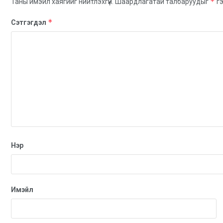
*
Таны имэйл хаягийг нийтлэхгүй.
Шаардлагатай талбаруудыг
гэ
*
Сэтгэгдэл
Нэр
Имэйл