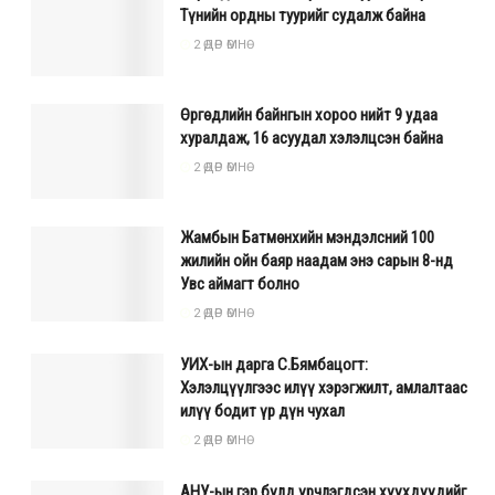
Түнийн ордны туурийг судалж байна
2 ӨДӨР ӨМНӨ
Өргөдлийн байнгын хороо нийт 9 удаа
хуралдаж, 16 асуудал хэлэлцсэн байна
2 ӨДӨР ӨМНӨ
Жамбын Батмөнхийн мэндэлсний 100
жилийн ойн баяр наадам энэ сарын 8-нд
Увс аймагт болно
2 ӨДӨР ӨМНӨ
УИХ-ын дарга С.Бямбацогт:
Хэлэлцүүлгээс илүү хэрэгжилт, амлалтаас
илүү бодит үр дүн чухал
2 ӨДӨР ӨМНӨ
АНУ-ын гэр бүлд үрчлэгдсэн хүүхдүүдийг