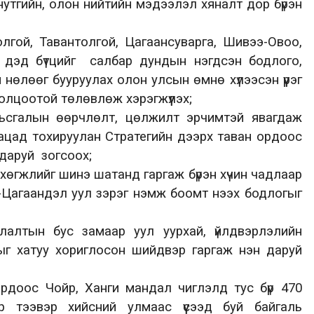
 нутгийн, олон нийтийн мэдээлэл хяналт дор бүрэн
лгой, Тавантолгой, Цагаансуварга, Шивээ-Овоо,
 дэд бүтцийг салбар дундын нэгдсэн бодлого,
нөлөөг бууруулах олон улсын өмнө хүлээсэн үүрэг
олцоотой төлөвлөж хэрэгжүүлэх;
мьсгалын өөрчлөлт, цөлжилт эрчимтэй явагдаж
ацад тохируулан Стратегийн дээрх таван ордоос
 даруй зогсоох;
хөгжлийг шинэ шатанд гаргаж бүрэн хүчин чадлаар
й-Цагаандэл уул зэрэг нэмж боомт
нээ
х бодлогыг
улалтын бус замаар уул уурхай, үйлдвэрлэлийн
ыг хатуу хориглосон ший
двэр гаргаж нэн даруй
 ордоос
Чойр, Ханги мандал
чиглэлд тус бүр 470
р тээвэр
хийсний
улмаас үүсээд буй байгаль