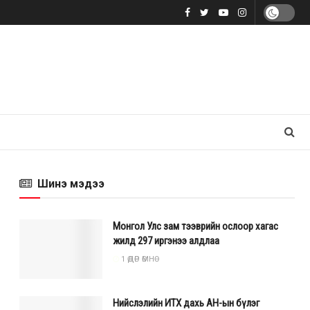
Шинэ мэдээ
Монгол Улс зам тээврийн ослоор хагас
жилд 297 иргэнээ алдлаа
1 ӨДӨР ӨМНӨ
Нийслэлийн ИТХ дахь АН-ын бүлэг