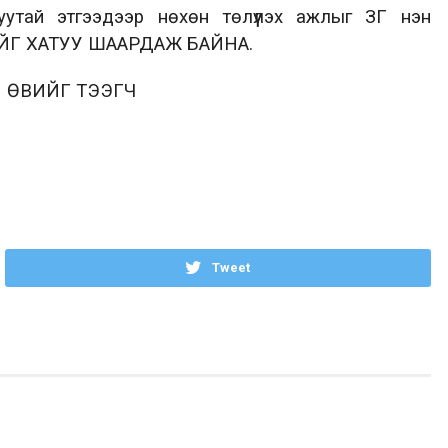
руутай этгээдээр нөхөн төлүүлэх ажлыг ЗГ
нэн
ЙГ ХАТУУ ШААРДАЖ БАЙНА.
 ӨВИЙГ ТЭЭГЧ
Tweet