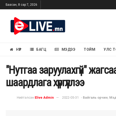
Баасан, 8 сар 7, 2026
НҮҮР
БАГЦ
МЭДЭЭ
ТОЙМ
УЛС Т
"Нутгаа заруулахгүй" жагс
шаардлага хүргүүллээ
Нийтэлсэн
Elive Admin
2022-05-31
-
Байгаль орчин
,
Мэд