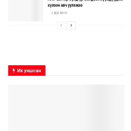
хүлээн авч уулзжээ
2 ӨДӨР ӨМНӨ
Их уншсан