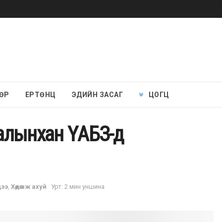
ӨР
ЕРТӨНЦ
ЭДИЙН ЗАСАГ
ЦОГЦ
аалынхан ҮАБЗ-д
ээ
,
Хөдөө аж ахуй
Урт: 2 мин уншина