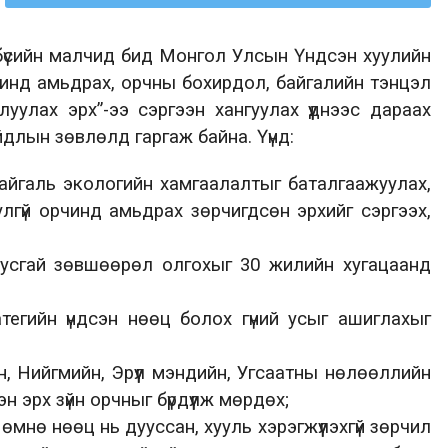
бүсийн малчид
бид
Монгол Улсын Үндсэн хуулийн
орчинд амьдрах, орчны бохирдол, байгалийн тэнцэл
луулах
эрх
”-
ээ
сэргээн
хангуулах үүднээс дараах
йдлын зөвлөлд
гаргаж байна. Үүнд:
айгаль экологийн
хамгаалалтыг баталгаажуулах,
улгүй орчинд амьдрах зөрчигдсөн эрхийг сэргээх,
тусгай зөвшөөрөл олгохыг 30 жилийн хугацаанд
атегийн үндсэн нөөц болох гүний усыг ашиглахыг
н
, Нийгмийн, Эрүүл мэндийн, Угсаатны нөлөөллийн
эн эрх зүйн орчныг бүрдүүлж мөрдөх
;
 өмнө
нөөц нь дууссан,
хууль хэрэгжүүлэхгүй зөрчил