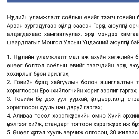
Нүүдлийн уламжлалт соёлын өвийг тээгч
говийн 
Арван зургадугаар зүйл
д заасан
“
эрүүл, аюулгүй 
алдагдахаас хамгаалуулах
,
эрүүл мэндээ хамгаа
ша
ардлагыг
Монгол Улсын Үндэсний а
юулгүй
ба
1.
Нүүдлийн уламжлалт мал аж ахуйн хөгжлийн
б
өнөөг болтол соёлын өвийг тээгчдийн эрүүл, аю
хохирлыг бүрэн арилгах
;
2.
Говийн бүсэд хайгуулын болон ашиглалтын 
хориглосон Ерө
нхийлөгчийн хориг зарлиг гаргах;
3.
Говийн бүс дэх уул уурхай, үйлдвэрлэлд стр
хо
риглосон хууль нэн даруй гаргах;
4.
А
ливаа төсөл хэрэгжүүлэхийн өмнө Хүний эрх
ий
үнэлгээ
г хийж
, стандарт тогтоон хэрэгжүүлэх
иж бүр
5.
Өнөөг
хүртэ
л хууль зөрчиж олгосон,
30 жилээс