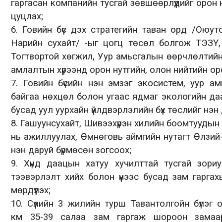
гаргасан
компанийн
тусгай зөвшөөрлүүдийг орон
цуцлах
;
6.
Говийн бүс дэх стратегийн
таван
орд
/Оюуто
Нарийн сухайт/
-
ыг цогц төсөл болгож ТЭЗҮ,
Тогтвортой хөгжил, Уур амьсгалын өөрчлөлтийн 
амлалтын хүрээнд орон нутгийн, олон нийтийн
ор
7.
Говийн бүсийн нэн эмзэг экосистем, уур а
байгаа нөхцөл болон угаас ядмаг экологийн да
бусад уул уурхайн үйлдвэрлэлийн
бүх
төслийг нэн
8.
Гашуунсухайт, Шивээхүрэн хилийн боомтуудын 
нь ажиллуулах, Өмнөговь аймгийн нутагт Өлзи
нэн даруй бүр
мөсө
н зогсоох
;
9.
Хүнд даацын хатуу хучилттай тусгай зори
тээвэрлэлт хийх болон
үүнээ
с б
усад зам гаргах
мөрдүүлэх;
10.
С
үүлийн 3 жилийн турш Тавантолгойн бүлэг
км
35-39 салаа зам гаргаж
шороон замаа