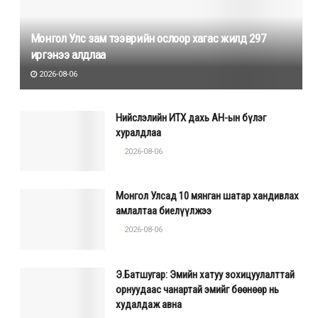
Монгол Улс зам тээврийн ослоор хагас жилд 297
иргэнээ алдлаа
2026-08-06
Нийслэлийн ИТХ дахь АН-ын бүлэг
хуралдлаа
2026-08-06
Монгол Улсад 10 мянган шатар хандивлах
амлалтаа биелүүлжээ
2026-08-06
Э.Батшугар: Эмийн хатуу зохицуулалттай
орнуудаас чанартай эмийг бөөнөөр нь
худалдаж авна