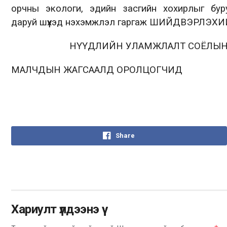
орчны
экологи, эдийн засгийн хохирлыг бу
даруй
шүүхэд нэхэмжлэл гаргаж
ШИЙДВЭРЛЭХ
И
НҮҮДЛИЙН УЛАМЖЛАЛТ СОЁЛЫН
МАЛЧДЫН
ЖАГСААЛД
ОРОЛЦОГЧИД
Share
Хариулт үлдээнэ үү