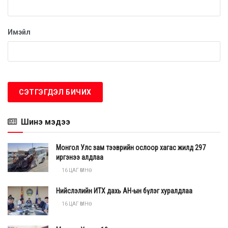
Имэйл
Шороо
суудал
Шинэ мэдээ
“Ум бадма дагийни хум мама бизъяа суухаа”
тар
нийг 7-21 удаа уншаад баруун зүгт зүгээ
Монгол Улс зам тээврийн ослоор хагас жилд 297
иргэнээ алдлаа
гаргаад, газарт модны үртэс цацаж баруун урд
16 ЦАГ ӨМНӨ
зүгээс гэртээ ирнэ.
Нийслэлийн ИТХ дахь АН-ын бүлэг хуралдлаа
16 ЦАГ ӨМНӨ