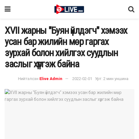
XVII жарны "Буян үйлдэгч" хэмээх
усан бар жилийн мөр гаргах
зурхай болон хийлгэх суудлын
заслыг хүргэж байна
Нийтэлсэн
Elive Admin
2022-02-01
Урт: 2 мин уншина