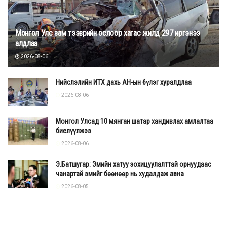
Монгол Улс зам тээврийн ослоор хагас жилд 297 иргэнээ
алдлаа
2026-08-06
Нийслэлийн ИТХ дахь АН-ын бүлэг хуралдлаа
2026-08-06
Монгол Улсад 10 мянган шатар хандивлах амлалтаа
биелүүлжээ
2026-08-06
Ус суудал
Э.Батшугар: Эмийн хатуу зохицуулалттай орнуудаас
“Ум гарма дагийни хум мама бизъяа суухаа”
т
чанартай эмийг бөөнөөр нь худалдаж авна
арнийг 7-21 удаа уншаад, урд зүгт зүгээ
2026-08-05
гаргаад, ус асгаж дээгүүр нь алхаад хойд
зүгээс гэртээ ирнэ.