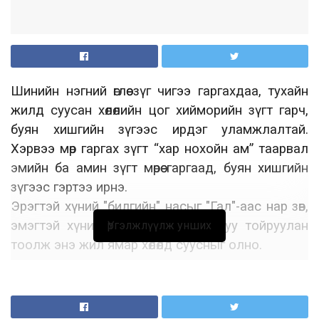
Шинийн нэгний өглөө зүг чигээ гаргахдаа, тухайн
жилд суусан хөлөлийн цог хийморийн зүгт гарч,
буян хишгийн зүгээс ирдэг уламжлалтай.
Хэрвээ мөр гаргах зүгт “хар нохойн ам” таарвал
эмийн ба амин зүгт мөрөө гаргаад, буян хишгийн
зүгээс гэртээ ирнэ.
Эрэгтэй хүний "билгийн" насыг "Гал"-аас нар зөв,
эмэгтэй хүнийг "Ус"-наас нар буруу тойруулан
Үргэлжлүүлж унших
тоолж энэ жил ямар хөлөлд суусныг олно.
Шороо, огторгуй, уул, хий суудалд суувал
Суудал өнцөгдсөний, нэг гэр бүлийн нөхөр, эхнэр хоёр
нэг суудалд давхацвал Суудал салгуулах засал