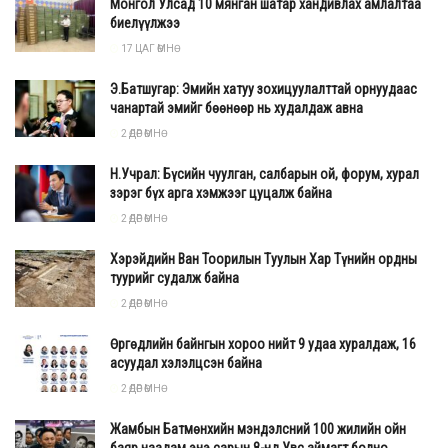
Монгол Улсад 10 мянган шатар хандивлах амлалтаа
биелүүлжээ
17 ЦАГ ӨМНӨ
Э.Батшугар: Эмийн хатуу зохицуулалттай орнуудаас
чанартай эмийг бөөнөөр нь худалдаж авна
2 ӨДӨР ӨМНӨ
Н.Учрал: Бүсийн чуулган, салбарын ой, форум, хурал
зэрэг бүх арга хэмжээг цуцалж байна
2 ӨДӨР ӨМНӨ
Төмөр суудал
Хэрэйдийн Ван Тоорилын Туулын Хар Түнийн ордны
туурийг судалж байна
“Ум радна дагийни хум мама бизъяа суухаа”
т
2 ӨДӨР ӨМНӨ
арнийг 7-21 удаа уншаад баруун урд зүгт
Өргөдлийн байнгын хороо нийт 9 удаа хуралдаж, 16
зүгээ гаргаад, жижиг гал гаргаад төмөрт
асуудал хэлэлцсэн байна
2 ӨДӨР ӨМНӨ
хүргээд баруун зүгээс гэртээ ирнэ.
Жамбын Батмөнхийн мэндэлсний 100 жилийн ойн
баяр наадам энэ сарын 8-нд Увс аймагт болно