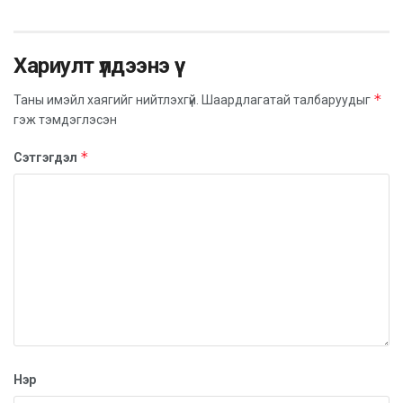
хийлгэдэг болой.
Ийнхүү "Буян үйлдэгч" хэмээх усан бар жилийн
Хариулт үлдээнэ үү
мөр гаргах зурхай хийгээд суудлын засалтай
*
Таны имэйл хаягийг нийтлэхгүй.
Шаардлагатай талбаруудыг
танилцна уу?
гэж тэмдэглэсэн
Хий суудал
*
Сэтгэгдэл
“Ум базар пад дагийни хум мама бизъяа суух
аа”
тарнийг 7-21 удаа уншаад, урд зүгт зүгээ
гаргаад, цаас урж хийсгээд зүүн урд зүгээс
гэртээ ирнэ.
Нэр