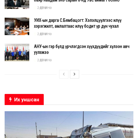
2 ӨДӨР ӨМНӨ
УИХ-ын дарга С.Бямбацогт: Хэлэлцүүлгээс илүү
хэрэгжилт, амлалтаас илүү бодит үр дүн чухал
2 ӨДӨР ӨМНӨ
АНУ-ын гэр бүлд үрчлэгдсэн хүүхдүүдийг хүлээн авч
уулзжээ
2 ӨДӨР ӨМНӨ
Уул суудал
Их уншсан
“Ум будда дагийни хум мама бизъяа суухаа”
тар
нийг 7-21 удаа уншаад, баруун хойд