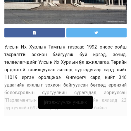
Улсын Их Хурлын Тамгын газраас 1992 оноос хойш
тасралтгүй зохион байгуулж буй иргэд, зочид,
төлөөлөгчдийг Улсын Их Хурлын үйл ажиллагаа, Төрийн
ордонтой танилцуулах аялалд зургадугаар сард нийт
11019 иргэн оролцжээ. Өнгөрөгч сард нийт 346
удаагийн аяллыг зохион байгуулсан бөгөөд ерөнхий
боловсролын сургуулийн сурагчдад зориулсан
“Парламентын боловсрол” хөтөлбөрийн аялалд 22
Үргэлжлүүлж унших
сургуулийн 692 багш, сурагч хамрагдсан байна.
Төгсөлтийн 20, 25, 30, 40, 50, 60 жилийн ойн баяраа
тэмдэглэж буй нэг ангийнхны төлөөлөл зочдын