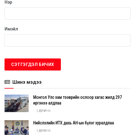
Нэр
Имэйл
Шинэ мэдээ
Монгол Улс зам тээврийн ослоор хагас жилд 297
иргэнээ алдлаа
2 ӨДӨР ӨМНӨ
Нийслэлийн ИТХ дахь АН-ын бүлэг хуралдлаа
2 ӨДӨР ӨМНӨ