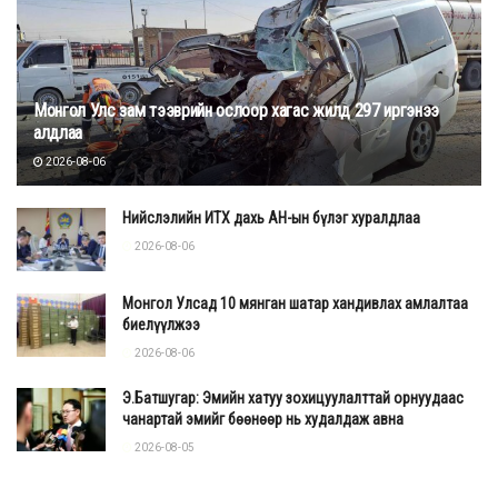
Монгол Улс зам тээврийн ослоор хагас жилд 297 иргэнээ
алдлаа
2026-08-06
Нийслэлийн ИТХ дахь АН-ын бүлэг хуралдлаа
2026-08-06
Монгол Улсад 10 мянган шатар хандивлах амлалтаа
биелүүлжээ
2026-08-06
Э.Батшугар: Эмийн хатуу зохицуулалттай орнуудаас
чанартай эмийг бөөнөөр нь худалдаж авна
2026-08-05