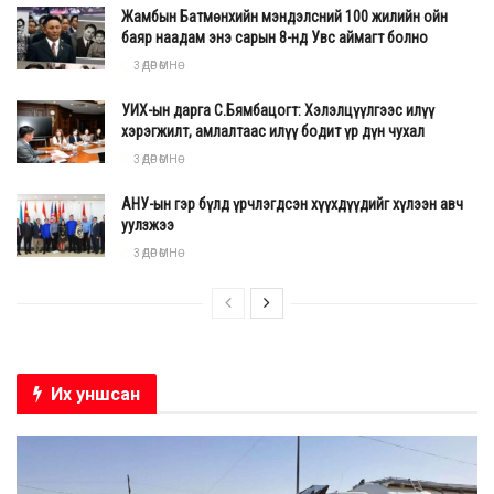
Жамбын Батмөнхийн мэндэлсний 100 жилийн ойн
баяр наадам энэ сарын 8-нд Увс аймагт болно
3 ӨДӨР ӨМНӨ
УИХ-ын дарга С.Бямбацогт: Хэлэлцүүлгээс илүү
хэрэгжилт, амлалтаас илүү бодит үр дүн чухал
3 ӨДӨР ӨМНӨ
АНУ-ын гэр бүлд үрчлэгдсэн хүүхдүүдийг хүлээн авч
уулзжээ
3 ӨДӨР ӨМНӨ
Их уншсан