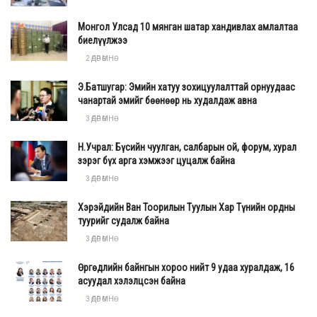
Монгол Улсад 10 мянган шатар хандивлах амлалтаа
биелүүлжээ
2 ӨДӨР ӨМНӨ
Э.Батшугар: Эмийн хатуу зохицуулалттай орнуудаас
чанартай эмийг бөөнөөр нь худалдаж авна
3 ӨДӨР ӨМНӨ
Н.Учрал: Бүсийн чуулган, салбарын ой, форум, хурал
зэрэг бүх арга хэмжээг цуцалж байна
3 ӨДӨР ӨМНӨ
Хэрэйдийн Ван Тоорилын Туулын Хар Түнийн ордны
туурийг судалж байна
3 ӨДӨР ӨМНӨ
Өргөдлийн байнгын хороо нийт 9 удаа хуралдаж, 16
асуудал хэлэлцсэн байна
3 ӨДӨР ӨМНӨ