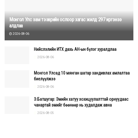
Монгол Улс зам тээврийн ослоор хагас жилд 297 иргэнээ
алдлаа
2026-08-06
Нийслэлийн ИТХ дахь АН-ын бүлэг хуралдлаа
2026-08-06
Монгол Улсад 10 мянган шатар хандивлах амлалтаа
биелүүлжээ
2026-08-06
Э.Батшугар: Эмийн хатуу зохицуулалттай орнуудаас
чанартай эмийг бөөнөөр нь худалдаж авна
2026-08-05