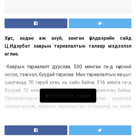
Хүнс, хөдөө аж ахуй, хөнгөн үйлдвэрийн сайд
Ц.Идэрбат хаврын тариалалтын талаар мэдээлэл
өглөө.
-Хаврын тариалалт дууслаа. 530 мянган га-д хүнсний
ногоо, тэжээл, буудай тарилаа. Мөн тариалалтын явцыг
шалгахад 70 гаруй хувь нь сайн байна. 316 мянга га-д
буудай, 12 мянган га-д хүнсний ногоо тариалсан байна.
Үргэлжлүүлж унших
Тариаланчдын хүсэлтийг Засгийн газар шуурхай
шийдвэрлэж, хаврын тариалалтыг хугацаанд нь хийж
чадлаа.
Шатах, тослох материалын үнэ асуудал байсан. Тэгвэл
түлш, шатахууны долоон мянга гаруй тонныг