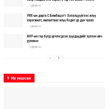
2 ӨДӨР ӨМНӨ
УИХ-ын дарга С.Бямбацогт: Хэлэлцүүлгээс илүү
хэрэгжилт, амлалтаас илүү бодит үр дүн чухал
2 ӨДӨР ӨМНӨ
АНУ-ын гэр бүлд үрчлэгдсэн хүүхдүүдийг хүлээн авч
уулзжээ
2 ӨДӨР ӨМНӨ
Их уншсан