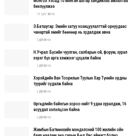
Монгол Улсад 10 мянган шатар хандивлах амлалтаа
биелүүлжээ
19 ЦАГ ӨМНӨ
Э.Батшугар: Эмийн хатуу зохицуулалттай орнуудаас
чанартай эмийг бөөнөөр нь худалдаж авна
2 ӨДӨР ӨМНӨ
Н.Учрал: Бүсийн чуулган, салбарын ой, форум, хурал
зэрэг бүх арга хэмжээг цуцалж байна
2 ӨДӨР ӨМНӨ
Хэрэйдийн Ван Тоорилын Туулын Хар Түнийн ордны
туурийг судалж байна
2 ӨДӨР ӨМНӨ
Өргөдлийн байнгын хороо нийт 9 удаа хуралдаж, 16
асуудал хэлэлцсэн байна
2 ӨДӨР ӨМНӨ
Жамбын Батмөнхийн мэндэлсний 100 жилийн ойн
баяр наадам энэ сарын 8-нд Увс аймагт болно