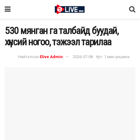
530 мянган га талбайд буудай,
хүнсий ногоо, тэжээл тарилаа
Нийтэлсэн
Elive Admin
2026-07-08
Урт: 1 мин уншина