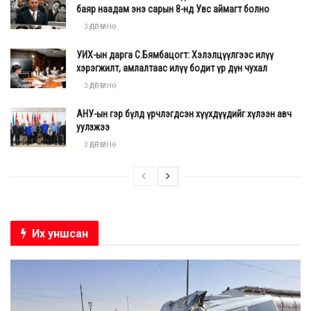
баяр наадам энэ сарын 8-нд Увс аймагт болно
3 ӨДӨР ӨМНӨ
УИХ-ын дарга С.Бямбацогт: Хэлэлцүүлгээс илүү
хэрэгжилт, амлалтаас илүү бодит үр дүн чухал
3 ӨДӨР ӨМНӨ
АНУ-ын гэр бүлд үрчлэгдсэн хүүхдүүдийг хүлээн авч
уулзжээ
3 ӨДӨР ӨМНӨ
Их уншсан