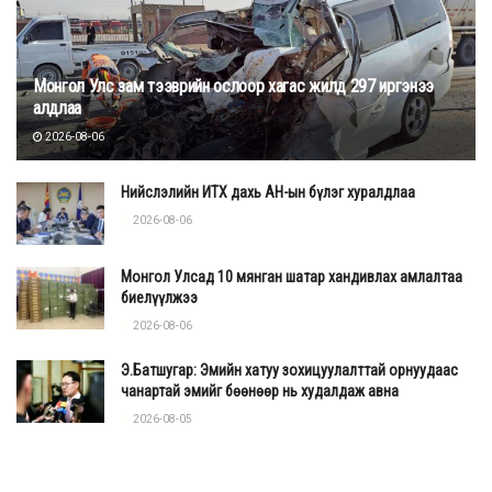
Монгол Улс зам тээврийн ослоор хагас жилд 297 иргэнээ
алдлаа
2026-08-06
Нийслэлийн ИТХ дахь АН-ын бүлэг хуралдлаа
2026-08-06
Монгол Улсад 10 мянган шатар хандивлах амлалтаа
биелүүлжээ
2026-08-06
Э.Батшугар: Эмийн хатуу зохицуулалттай орнуудаас
чанартай эмийг бөөнөөр нь худалдаж авна
2026-08-05