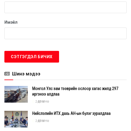
Комиссын гишүүний 58 зөвлөмжийг төрийн эрх
бүхий байгууллага, албан тушаалтанд хүргүүлж,
мөн 1017 иргэнд, 352 цагийн хүний эрхийн зөвлөгөө өгч
Имэйл
хүний эрхийг хамгаалах чиглэлээр ажилласан
талаар мэдээллээ.
Шинэ мэдээ
Монгол Улс зам тээврийн ослоор хагас жилд 297
иргэнээ алдлаа
2 ӨДӨР ӨМНӨ
Нийслэлийн ИТХ дахь АН-ын бүлэг хуралдлаа
2 ӨДӨР ӨМНӨ