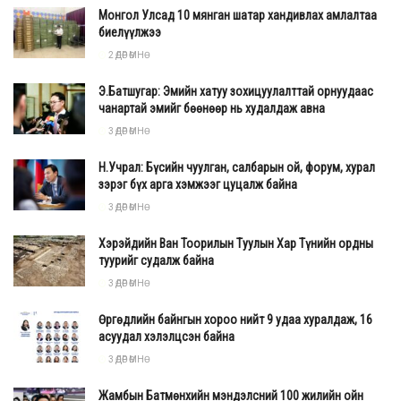
Монгол Улсад 10 мянган шатар хандивлах амлалтаа
биелүүлжээ
2 ӨДӨР ӨМНӨ
Э.Батшугар: Эмийн хатуу зохицуулалттай орнуудаас
чанартай эмийг бөөнөөр нь худалдаж авна
3 ӨДӨР ӨМНӨ
Н.Учрал: Бүсийн чуулган, салбарын ой, форум, хурал
зэрэг бүх арга хэмжээг цуцалж байна
3 ӨДӨР ӨМНӨ
Хэрэйдийн Ван Тоорилын Туулын Хар Түнийн ордны
туурийг судалж байна
3 ӨДӨР ӨМНӨ
Өргөдлийн байнгын хороо нийт 9 удаа хуралдаж, 16
асуудал хэлэлцсэн байна
3 ӨДӨР ӨМНӨ
Жамбын Батмөнхийн мэндэлсний 100 жилийн ойн