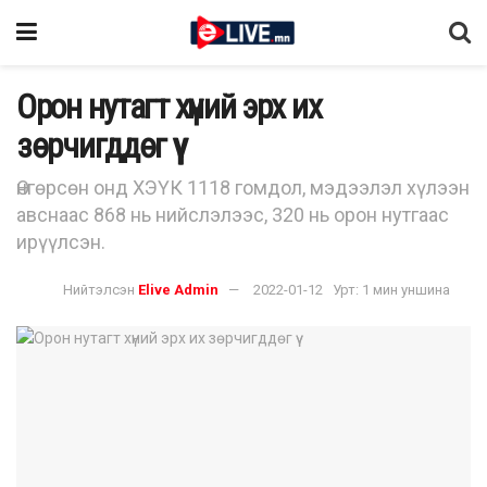
Орон нутагт хүний эрх их
зөрчигддөг үү
Өнгөрсөн онд ХЭҮК 1118 гомдол, мэдээлэл хүлээн
авснаас 868 нь нийслэлээс, 320 нь орон нутгаас
ирүүлсэн.
Нийтэлсэн
Elive Admin
2022-01-12
Урт: 1 мин уншина