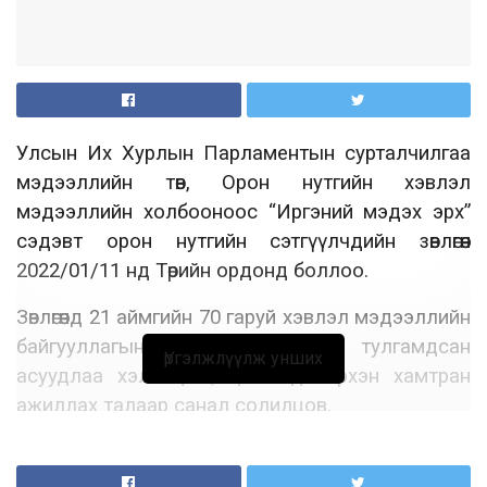
Улсын Их Хурлын Парламентын сурталчилгаа
мэдээллийн төв, Орон нутгийн хэвлэл
мэдээллийн холбооноос “Иргэний мэдэх эрх”
сэдэвт орон нутгийн сэтгүүлчдийн зөвлөгөөн
2022/01/11 нд Төрийн ордонд боллоо.
Зөвлөгөөнд 21 аймгийн 70 гаруй хэвлэл мэдээллийн
байгууллагын төлөөлөл оролцож, тулгамдсан
Үргэлжлүүлж унших
асуудлаа хэлэлцэж, цаашид хэрхэн хамтран
ажиллах талаар санал солилцов.
Зөвлөгөөнд ХЭҮК-ын Гомдол, хяналт шалгалтын
хэлтсийн дарга Т.Ихтамир оролцож, ХЭҮК-ын