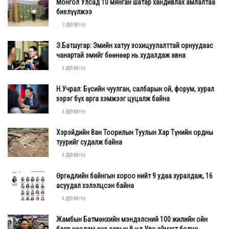
Монгол Улсад 10 мянган шатар хандивлах амлалтаа
биелүүлжээ
Эрхэм хүндэт ард иргэд ээ,
3 ӨДӨР ӨМНӨ
Улсын Их Хурал бол ард түмэнд Үндсэн хуулиар
Э.Батшугар: Эмийн хатуу зохицуулалттай орнуудаас
олгогдсон засаглах эрхийг хэрэгжүүлэгч төлөөллийн
чанартай эмийг бөөнөөр нь худалдаж авна
дээд байгууллага, ардчиллын төв институц билээ.
4 ӨДӨР ӨМНӨ
Иймд Улсын Их Хурлын шийдвэр бүр нь оновчтой,
Н.Учрал: Бүсийн чуулган, салбарын ой, форум, хурал
алсын хараатай, цаг үеэ олсон, мэдрэмжтэй байж, түүний
зэрэг бүх арга хэмжээг цуцалж байна
нөлөөгөөр монголчууд бидний амьдрал ахуй дэвжин
4 ӨДӨР ӨМНӨ
дээшилж, үр хойчийн маань ирээдүй баталгаажин,
зорилго тэмүүлэл нь улам тод гэрэлтэж байх учиртай.
Хэрэйдийн Ван Тоорилын Туулын Хар Түнийн ордны
туурийг судалж байна
Улсын Их Хурлын гишүүн нь ард түмний элч төлөөлөгчийн
4 ӨДӨР ӨМНӨ
хувьд, нийт иргэн, улсын эрх ашгийг эрхэмлэн, төрт ёс,
Өргөдлийн байнгын хороо нийт 9 удаа хуралдаж, 16
түүх уламжлал, Үндсэн хуулиа дээдлэн сахиж, хэлэлцэж
асуудал хэлэлцсэн байна
байгаа асуудал бүрд идэвхтэй оролцон, иргэдийнхээ
4 ӨДӨР ӨМНӨ
дуу хоолой болж, хууль тогтоох үйл ажиллагаанд
Жамбын Батмөнхийн мэндэлсний 100 жилийн ойн
саналаа биечлэн өгч хэвшвэл зохино. Энэ бол
баяр наадам энэ сарын 8-нд Увс аймагт болно