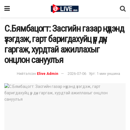
С.Бямбацогт: Засгийн газар нүдэнд
үзэгдэж, гарт баригдахуйц үр дүн
гаргаж, хурдтай ажиллахыг
онцлон сануулъя
Нийтэлсэн
Elive Admin
2026-07-06
Урт: 1 мин уншина