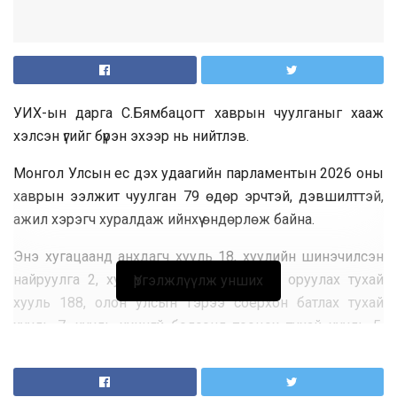
УИХ-ын дарга С.Бямбацогт хаврын чуулганыг хааж
хэлсэн үгийг бүрэн эхээр нь нийтлэв.
Монгол Улсын ес дэх удаагийн парламентын 2026 оны
хаврын ээлжит чуулган 79 өдөр эрчтэй, дэвшилттэй,
ажил хэрэгч хуралдаж ийнхүү өндөрлөж байна.
Энэ хугацаанд анхдагч хууль 18, хуулийн шинэчилсэн
найруулга 2, хуульд нэмэлт, өөрчлөлт оруулах тухай
Үргэлжлүүлж унших
хууль 188, олон улсын гэрээ соёрхон батлах тухай
хууль 7, хууль хүчингүй болсонд тооцох тухай хууль 5,
Улсын Их Хурлын тогтоол 58-ыг хэлэлцэн баталлаа.
Улсын Их Хурлын бүрэн эрх, сонгуульт хугацаа ид