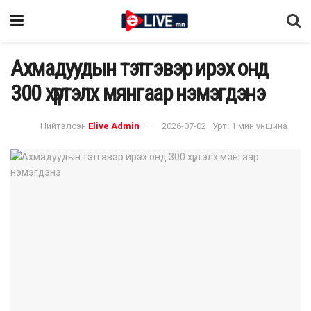
Ахмадуудын тэтгэвэр ирэх онд
300 хүртэлх мянгаар нэмэгдэнэ
Нийтэлсэн
Elive Admin
2026-07-02
Урт: 1 мин уншина