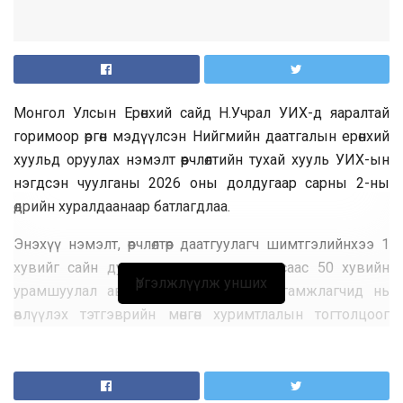
Монгол Улсын Ерөнхий сайд Н.Учрал УИХ-д яаралтай
горимоор өргөн мэдүүлсэн Нийгмийн даатгалын ерөнхий
хуульд оруулах нэмэлт өөрчлөлтийн тухай хууль УИХ-ын
нэгдсэн чуулганы 2026 оны долдугаар сарны 2-ны
өдрийн хуралдаанаар батлагдлаа.
Энэхүү нэмэлт, өөрчлөлтөөр даатгуулагч шимтгэлийнхээ 1
хувийг сайн дураар хуримтлуулах, улсаас 50 хувийн
Үргэлжлүүлж унших
урамшуулал авах, үлдэгдлийг өв залгамжлагчид нь
өвлүүлэх тэтгэврийн мөнгөн хуримтлалын тогтолцоог
бүрдүүлсэн. Мөн ажил эрхэлдэг 15-24 насны
суралцагчдыг өөрийн хүсэлтээр шимтгэлээс чөлөөлөн 26 нас
хүрэхээсээ өмнө нөхөн төлөх уян хатан нөхцөлийг нээж өгсөн