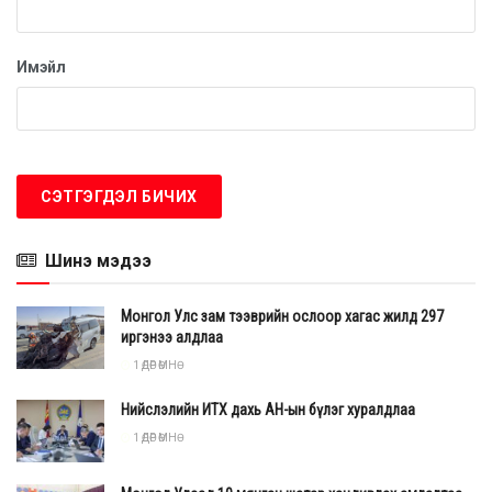
Нийгмийн даатгалын тогтолцоо гурван тулгуурт болж,
ирээдүйд тэтгэвэр авах иргэдийн эрх зүйн орчин
Имэйл
сайжирч, одоо тэтгэвэр авч буй ахмадуудын тэтгэвэр
2027 оны нэгдүгээр сараас 100-300 мянган төгрөгөөр
нэмэгдэх боломж бүрдэв.
Шинэ мэдээ
Монгол Улс зам тээврийн ослоор хагас жилд 297
иргэнээ алдлаа
1 ӨДӨР ӨМНӨ
Нийслэлийн ИТХ дахь АН-ын бүлэг хуралдлаа
1 ӨДӨР ӨМНӨ