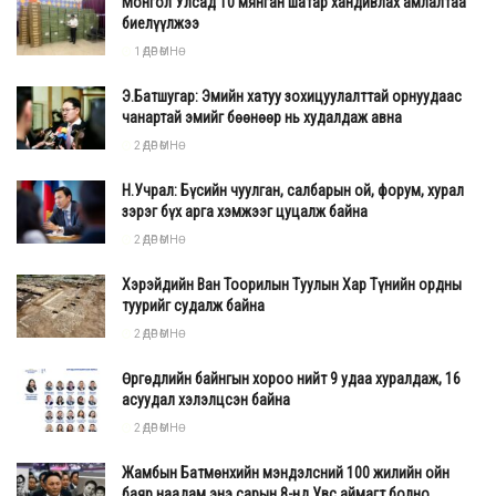
Монгол Улсад 10 мянган шатар хандивлах амлалтаа
биелүүлжээ
1 ӨДӨР ӨМНӨ
Э.Батшугар: Эмийн хатуу зохицуулалттай орнуудаас
чанартай эмийг бөөнөөр нь худалдаж авна
2 ӨДӨР ӨМНӨ
Н.Учрал: Бүсийн чуулган, салбарын ой, форум, хурал
зэрэг бүх арга хэмжээг цуцалж байна
2 ӨДӨР ӨМНӨ
Хэрэйдийн Ван Тоорилын Туулын Хар Түнийн ордны
туурийг судалж байна
2 ӨДӨР ӨМНӨ
Өргөдлийн байнгын хороо нийт 9 удаа хуралдаж, 16
асуудал хэлэлцсэн байна
2 ӨДӨР ӨМНӨ
Жамбын Батмөнхийн мэндэлсний 100 жилийн ойн
баяр наадам энэ сарын 8-нд Увс аймагт болно