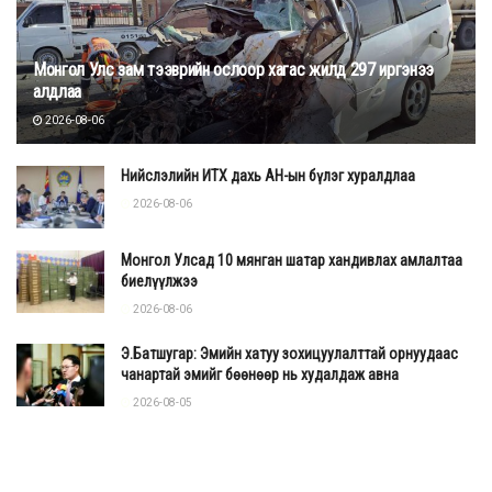
Монгол Улс зам тээврийн ослоор хагас жилд 297 иргэнээ
алдлаа
2026-08-06
Нийслэлийн ИТХ дахь АН-ын бүлэг хуралдлаа
2026-08-06
Монгол Улсад 10 мянган шатар хандивлах амлалтаа
биелүүлжээ
2026-08-06
Э.Батшугар: Эмийн хатуу зохицуулалттай орнуудаас
чанартай эмийг бөөнөөр нь худалдаж авна
2026-08-05