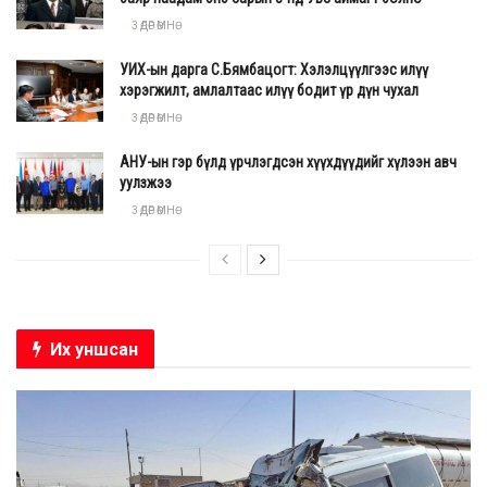
3 ӨДӨР ӨМНӨ
УИХ-ын дарга С.Бямбацогт: Хэлэлцүүлгээс илүү
хэрэгжилт, амлалтаас илүү бодит үр дүн чухал
3 ӨДӨР ӨМНӨ
АНУ-ын гэр бүлд үрчлэгдсэн хүүхдүүдийг хүлээн авч
уулзжээ
3 ӨДӨР ӨМНӨ
Их уншсан