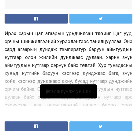
Ирэх сарын цаг агаарын урьдчилсан төлөвийг Цаг уур,
орчны шинжилгээний хүрээлэнгээс танилцууллаа. Энэ
сард агаарын дундаж температур баруун аймгуудын
нутгаар олон жилийн дунджаас дулаан, харин зүүн
аймгуудын нутгаар сэрүүн байх төлөвтэй. Хур тунадасны
хувьд нутгийн баруун хэсгээр дунджаас бага, зүүн
хойд хэсгээр дунджаас ахиу, бусад нутгаар дунджийн
орчим байна. Сарын эхээр баруун аймгуудын нутгаар
Үргэлжлүүлж унших
дулаан байх хэдий ч зүүн аймгуудын нутгаар эрс
сэрүүсэж, дуу цахилгаантай аадар бороо орох
магадлал өндөр байна. Хоёрдугаар арав хоног буюу
наадмын баярын өдрүүдэд ихэнх нутгаар харьцангуй
дулаан байх төлөвтэй. Гэсэн хэдий ч нутгийн зүүн хэсгээр
зарим хугацаанд сэрүүн, хур тунадас ахиу орох