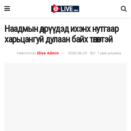
Наадмын өдрүүдэд ихэнх нутгаар
харьцангуй дулаан байх төлөвтэй
Нийтэлсэн
Elive Admin
2026-06-29
Урт: 1 мин уншина