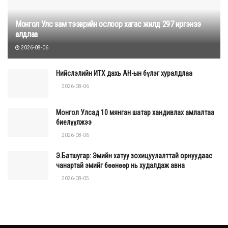
Монгол Улс зам тээврийн ослоор хагас жилд 297 иргэнээ
алдлаа
2026-08-06
Нийслэлийн ИТХ дахь АН-ын бүлэг хуралдлаа
2026-08-06
Монгол Улсад 10 мянган шатар хандивлах амлалтаа
биелүүлжээ
2026-08-06
Э.Батшугар: Эмийн хатуу зохицуулалттай орнуудаас
чанартай эмийг бөөнөөр нь худалдаж авна
2026-08-05