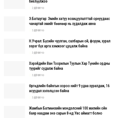
биелүүлжээ
бага буюу сэрүүн, хур тунадасны хувьд Дорнодын өмнөд
2 ӨДӨР ӨМНӨ
хэсгээр дунджийн орчим, бусад нутгаар ахиу орох байх
төлөвтэй. Нэгдүгээр арав хоногийн ихэнх хугацаанд
Э.Батшугар: Эмийн хатуу зохицуулалттай орнуудаас
сэрүүн, ялангуяа эхэн үеэр ихэнх нутгаар олон жилийн
чанартай эмийг бөөнөөр нь худалдаж авна
дунджаас 3–5°C–аар бага байна. Цаашлаад хоёр болон
3 ӨДӨР ӨМНӨ
гуравдугаар арав хоногийн дунд болон сүүл үеэр
Н.Учрал: Бүсийн чуулган, салбарын ой, форум, хурал
сэрүүснэ. Хур тунадасны хувьд нэг болон хоёрдугаар
зэрэг бүх арга хэмжээг цуцалж байна
арав хоногийн эхэн, гуравдугаар арав хоногийн дунд
3 ӨДӨР ӨМНӨ
үе болон сүүлчээр зүүн аймгуудын ихэнх нутгаар
Хэрэйдийн Ван Тоорилын Туулын Хар Түнийн ордны
бороо, дуу цахилгаантай аадар бороо орж, салхи
туурийг судалж байна
ширүүсэх нөхцөл бүрдэж болзошгүй.
3 ӨДӨР ӨМНӨ
Говийн аймгуудын нутгаар:
Өмнөговь аймгийн баруун
Өргөдлийн байнгын хороо нийт 9 удаа хуралдаж, 16
хэсгээр олон жилийн дунджаас дулаан, бусад нутгаар
асуудал хэлэлцсэн байна
дунджийн орчим, хур тунадас нийт нутгаар дунджийн
3 ӨДӨР ӨМНӨ
орчим орох төлөвтэй байна. Сарын эхээр ихэнх нутгаар
Жамбын Батмөнхийн мэндэлсний 100 жилийн ойн
дулаан байх хэдий ч нэгдүгээр арав хоногийн дунд,
баяр наадам энэ сарын 8-нд Увс аймагт болно
хоёрдугаар арав хоногийн сүүл, гуравдугаар арав