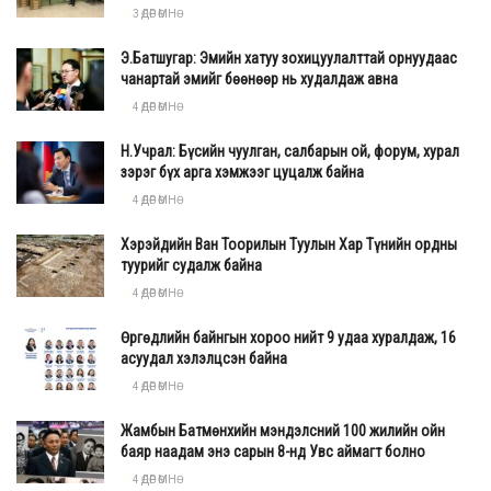
эндэгдлийг бууруулах, эрүүл монгол иргэнийг өсгөж
3 ӨДӨР ӨМНӨ
бойжуулах нь нийслэлийн бодлогын тэргүүлэх
Э.Батшугар: Эмийн хатуу зохицуулалттай орнуудаас
чиглэлүүдийн нэг байх болно. Иймд шаардлагатай арга
чанартай эмийг бөөнөөр нь худалдаж авна
хэмжээг шат дараатай авч хэрэгжүүлнэ” гэлээ.
4 ӨДӨР ӨМНӨ
Н.Учрал: Бүсийн чуулган, салбарын ой, форум, хурал
зэрэг бүх арга хэмжээг цуцалж байна
4 ӨДӨР ӨМНӨ
Хэрэйдийн Ван Тоорилын Туулын Хар Түнийн ордны
туурийг судалж байна
4 ӨДӨР ӨМНӨ
Өргөдлийн байнгын хороо нийт 9 удаа хуралдаж, 16
асуудал хэлэлцсэн байна
4 ӨДӨР ӨМНӨ
Жамбын Батмөнхийн мэндэлсний 100 жилийн ойн
баяр наадам энэ сарын 8-нд Увс аймагт болно
4 ӨДӨР ӨМНӨ