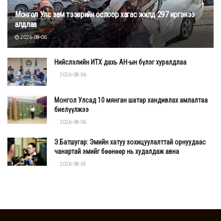
Монгол Улс зам тээврийн ослоор хагас жилд 297 иргэнээ
алдлаа
2026-08-06
Нийслэлийн ИТХ дахь АН-ын бүлэг хуралдлаа
2026-08-06
Монгол Улсад 10 мянган шатар хандивлах амлалтаа
биелүүлжээ
2026-08-06
Э.Батшугар: Эмийн хатуу зохицуулалттай орнуудаас
чанартай эмийг бөөнөөр нь худалдаж авна
2026-08-05