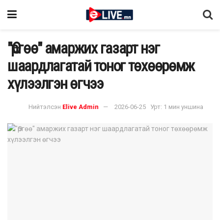
"Өргөө" амаржих газарт нэг
шаардлагатай тоног төхөөрөмж
хүлээлгэн өгчээ
Нийтэлсэн
Elive Admin
2026-06-25
Урт: 1 мин уншина