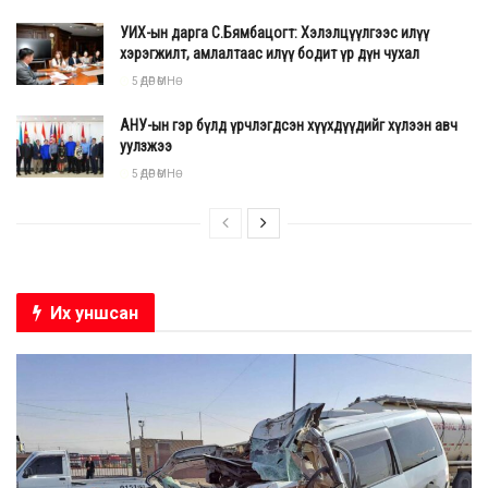
УИХ-ын дарга С.Бямбацогт: Хэлэлцүүлгээс илүү
хэрэгжилт, амлалтаас илүү бодит үр дүн чухал
5 ӨДӨР ӨМНӨ
АНУ-ын гэр бүлд үрчлэгдсэн хүүхдүүдийг хүлээн авч
уулзжээ
5 ӨДӨР ӨМНӨ
Их уншсан