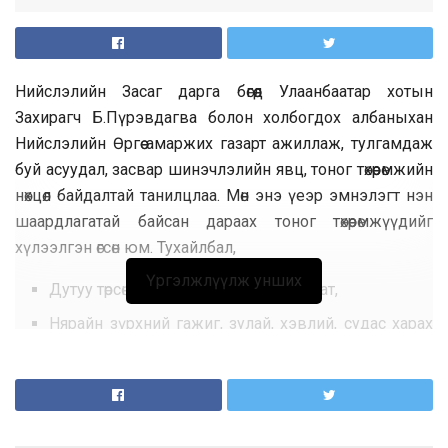
Нийслэлийн Засаг дарга бөгөөд Улаанбаатар хотын
Захирагч Б.Пүрэвдагва болон холбогдох албаныхан
Нийслэлийн Өргөө амаржих газарт ажиллаж, тулгамдаж
буй асуудал, засвар шинэчлэлийн явц, тоног төхөөрөмжийн
нөхцөл байдалтай танилцлаа. Мөн энэ үеэр эмнэлэгт нэн
шаардлагатай байсан дараах тоног төхөөрөмжүүдийг
хүлээлгэн өгсөн юм. Тухайлбал,
Үргэлжлүүлж унших
Дутуу төрсөн нярайн амьсгалын аппарат,
Нярайн зүрхний гажиг, зулай, хэвлий, судас харах
өндөр хүчин чадал бүхий эхо аппарат,
Нэгдсэн хяналтын систем,
Дутуу төрсөн нярайн өндөр чийгшилтэй инкубатор,