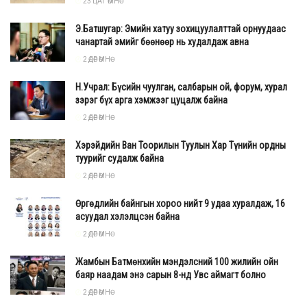
23 ЦАГ ӨМНӨ
эрхэмлэн, уурхайн үйл ажиллагааг хэвийн, тасралтгүй
Э.Батшугар: Эмийн хатуу зохицуулалттай орнуудаас
явуулахад саад учруулахгүй байхыг уриалж байна.
чанартай эмийг бөөнөөр нь худалдаж авна
2 ӨДӨР ӨМНӨ
Н.Учрал: Бүсийн чуулган, салбарын ой, форум, хурал
зэрэг бүх арга хэмжээг цуцалж байна
2 ӨДӨР ӨМНӨ
Хэрэйдийн Ван Тоорилын Туулын Хар Түнийн ордны
туурийг судалж байна
2 ӨДӨР ӨМНӨ
Өргөдлийн байнгын хороо нийт 9 удаа хуралдаж, 16
асуудал хэлэлцсэн байна
2 ӨДӨР ӨМНӨ
Жамбын Батмөнхийн мэндэлсний 100 жилийн ойн
баяр наадам энэ сарын 8-нд Увс аймагт болно
2 ӨДӨР ӨМНӨ