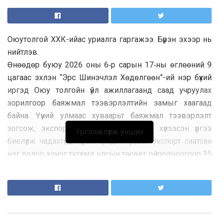
Оюутолгой ХХК-ийас уриалга гаргажээ. Бүрэн эхээр нь
нийтлэв.
Өнөөдөр буюу 2026 оны 6‑р сарын 17‑ны өглөөний 9
цагаас эхлэн “Эрс Шинэчлэл Хөдөлгөөн”-ий нэр бүхий
иргэд Оюу толгойн үйл ажиллагаанд саад учруулах
зорилгоор баяжмал тээвэрлэлтийн замыг хаагаад
байна. Үүний улмаас хуваарьт баяжмал тээвэрлэлт
зогсож, экспорт тасалдах, гэрээгээр хүлээсэн үүргээ
Үргэлжлүүлж унших
биелүүлж чадахгүйд хүрэх эрсдэл үүслээ. Экспорт саатсан
нэг долоо хоног тутамд улсын төсөвт ойролцоогоор 35
тэрбум төгрөгийн татварын орлого, тэр дундаа 21
тэрбум төгрөгийн АМНАТ тасалдах эрсдэлтэй байна.