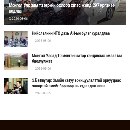
Монгол Улс зам тээврийн ослоор хагас жилд 297 иргэнээ
алдлаа
2026-08-06
Нийслэлийн ИТХ дахь АН-ын бүлэг хуралдлаа
2026-08-06
Монгол Улсад 10 мянган шатар хандивлах амлалтаа
биелүүлжээ
2026-08-06
Э.Батшугар: Эмийн хатуу зохицуулалттай орнуудаас
чанартай эмийг бөөнөөр нь худалдаж авна
2026-08-05