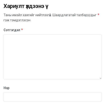
Хариулт үлдээнэ үү
*
Таны имэйл хаягийг нийтлэхгүй.
Шаардлагатай талбаруудыг
гэж тэмдэглэсэн
*
Сэтгэгдэл
Нэр