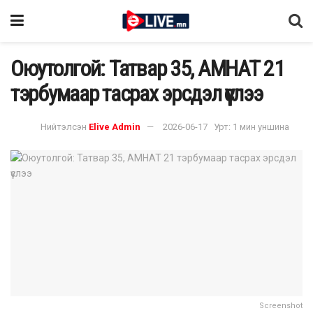
Оюутолгой: Татвар 35, АМНАТ 21
тэрбумаар тасрах эрсдэл үүслээ
Нийтэлсэн
Elive Admin
2026-06-17
Урт: 1 мин уншина
Screenshot