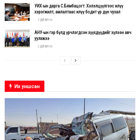
УИХ-ын дарга С.Бямбацогт: Хэлэлцүүлгээс илүү
хэрэгжилт, амлалтаас илүү бодит үр дүн чухал
2 ӨДӨР ӨМНӨ
АНУ-ын гэр бүлд үрчлэгдсэн хүүхдүүдийг хүлээн авч
уулзжээ
2 ӨДӨР ӨМНӨ
Их уншсан