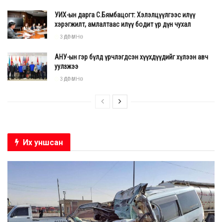
УИХ-ын дарга С.Бямбацогт: Хэлэлцүүлгээс илүү
хэрэгжилт, амлалтаас илүү бодит үр дүн чухал
3 ӨДӨР ӨМНӨ
АНУ-ын гэр бүлд үрчлэгдсэн хүүхдүүдийг хүлээн авч
уулзжээ
3 ӨДӨР ӨМНӨ
Их уншсан