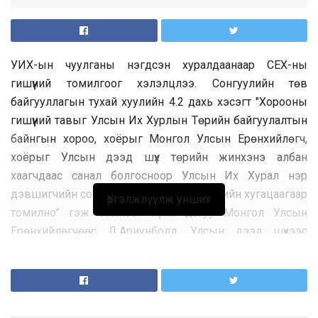
УИХ-ын чуулганы нэгдсэн хуралдаанаар СЕХ-ны
гишүүний томилгоог хэлэлцлээ. Сонгуулийн төв
байгууллагын тухай хуулийн 4.2 дахь хэсэгт "Хорооны
гишүүний тавыг Улсын Их Хурлын Төрийн байгуулалтын
байнгын хороо, хоёрыг Монгол Улсын Ерөнхийлөгч,
хоёрыг Улсын дээд шүүх төрийн жинхэнэ албан
хаагчдаас санал болгосноор Улсын Их Хурал нэр
дэвшигчийн сонсгол хийж зургаан жилийн хугацаагаар
Үргэлжлүүлж унших
томилно" гэж заажээ. Үүний дагуу Монгол Улсын
Ерөнхийлөгчөөс Д.Ариунболд, Улсын дээд шүүхээс
Д.Мөнхзориг, УИХ-ын Төрийн байгуулалтын байнгын
хорооноос Ж.Болд, Д.Давааням нарыг СЕХ-ны гишүүнд
нэр дэвшүүлсэн юм. Уг асуудлыг Төрийн байгуулалтын
байнгын хороо өчигдөр хэлэлцээд тэднийг СЕХ-ны