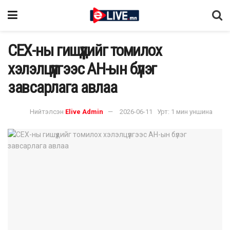
СЕХ-ны гишүүдийг томилох
хэлэлцүүлгээс АН-ын бүлэг
завсарлага авлаа
Нийтэлсэн
Elive Admin
2026-06-11
Урт: 1 мин уншина