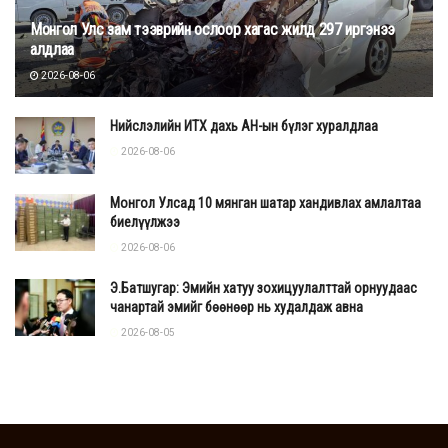
Монгол Улс зам тээврийн ослоор хагас жилд 297 иргэнээ
алдлаа
2026-08-06
Нийслэлийн ИТХ дахь АН-ын бүлэг хуралдлаа
2026-08-06
Монгол Улсад 10 мянган шатар хандивлах амлалтаа
биелүүлжээ
2026-08-06
Э.Батшугар: Эмийн хатуу зохицуулалттай орнуудаас
чанартай эмийг бөөнөөр нь худалдаж авна
2026-08-05