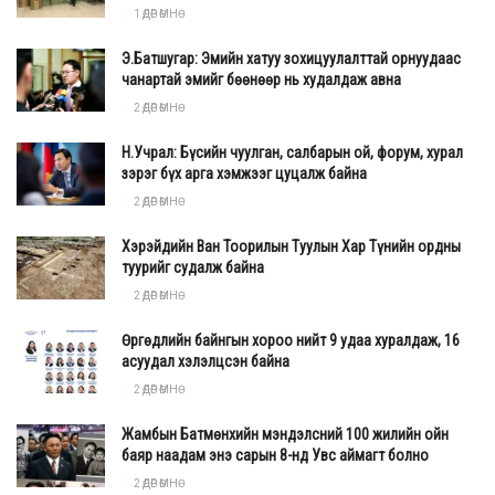
1 ӨДӨР ӨМНӨ
Э.Батшугар: Эмийн хатуу зохицуулалттай орнуудаас
чанартай эмийг бөөнөөр нь худалдаж авна
2 ӨДӨР ӨМНӨ
Н.Учрал: Бүсийн чуулган, салбарын ой, форум, хурал
зэрэг бүх арга хэмжээг цуцалж байна
2 ӨДӨР ӨМНӨ
Хэрэйдийн Ван Тоорилын Туулын Хар Түнийн ордны
туурийг судалж байна
2 ӨДӨР ӨМНӨ
Өргөдлийн байнгын хороо нийт 9 удаа хуралдаж, 16
асуудал хэлэлцсэн байна
2 ӨДӨР ӨМНӨ
Жамбын Батмөнхийн мэндэлсний 100 жилийн ойн
баяр наадам энэ сарын 8-нд Увс аймагт болно
2 ӨДӨР ӨМНӨ