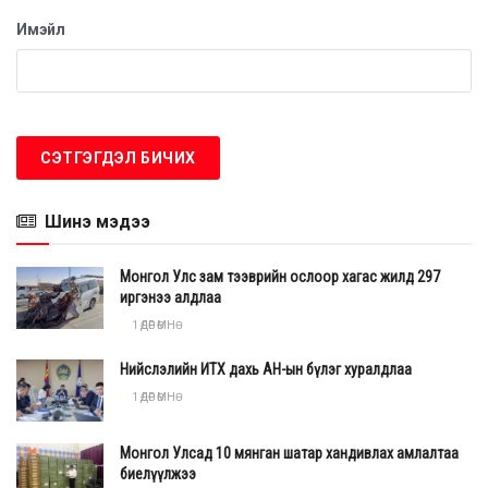
Имэйл
Шинэ мэдээ
Монгол Улс зам тээврийн ослоор хагас жилд 297
иргэнээ алдлаа
1 ӨДӨР ӨМНӨ
Нийслэлийн ИТХ дахь АН-ын бүлэг хуралдлаа
1 ӨДӨР ӨМНӨ
Монгол Улсад 10 мянган шатар хандивлах амлалтаа
биелүүлжээ