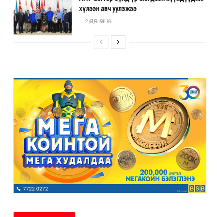
хүлээн авч уулзжээ
2 ӨДӨР ӨМНӨ