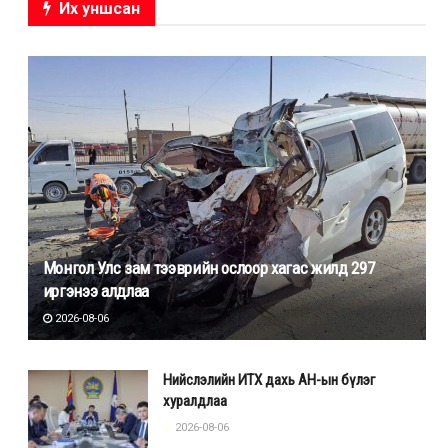
Их уншсан
Монгол Улс зам тээврийн ослоор хагас жилд 297
иргэнээ алдлаа
2026-08-06
Нийслэлийн ИТХ дахь АН-ын бүлэг
хуралдлаа
2026-08-06