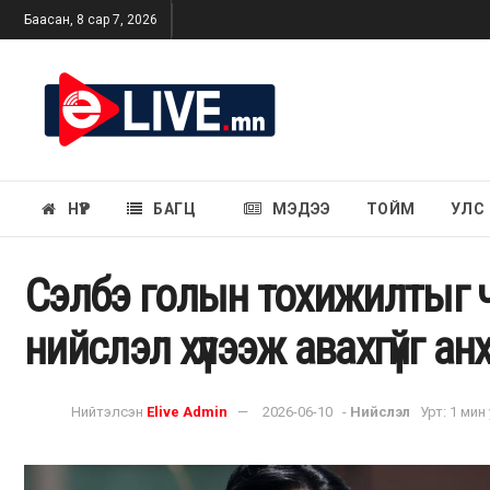
Баасан, 8 сар 7, 2026
НҮҮР
БАГЦ
МЭДЭЭ
ТОЙМ
УЛС
Сэлбэ голын тохижилтыг ча
нийслэл хүлээж авахгүйг а
Нийтэлсэн
Elive Admin
2026-06-10
-
Нийслэл
Урт: 1 мин