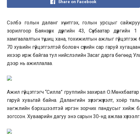
Share on Facebook
Сэлбэ голын даланг хүчитгэх, голын урсцыг сайжруу
зорилгоор Баянзүрх дүүргийн 43, Сүхбаатар дүүргийн
хамгаалалтын түшиц хана, тохижилтын ажлыг гүйцэтгэж
70 хувийн гүйцэтгэлтэй боловч сүүлийн сар гаруй хугац
ихээр ирж байгаа тул нийслэлийн Засаг дарга бөгөөд У
дээр нь ажиллалаа.
Ажил гүйцэтгэгч “Силла” группийн захирал О.Мөнхбаат
гаруй хувьтай байна. Далангийн зүлэгжүүлэлт, хоёр тал
хөгжлийн бэрхшээлтэй иргэн зорчих пандусыг хийж байг
зогссон. Хуваарийн дагуу энэ сарын 30-нд ажлаа хүлээлгэ