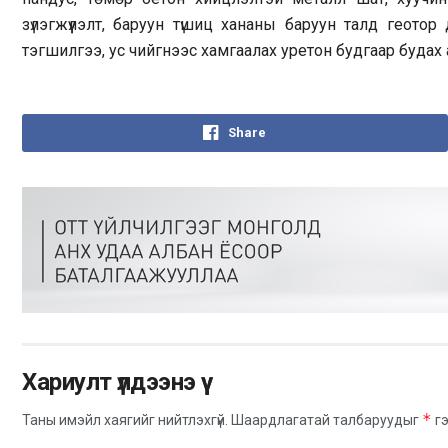
зүлэгжүүлэлт, баруун түшиц хананы баруун талд геотор
тэгшилгээ, ус чийгнээс хамгаалах уретон будгаар будах а
Share
Хариулт үлдээнэ үү
*
Таны имэйл хаягийг нийтлэхгүй.
Шаардлагатай талбаруудыг
гэ