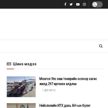
Шинэ мэдээ
Монгол Улс зам тээврийн ослоор хагас
жилд 297 иргэнээ алдлаа
1 ӨДӨР ӨМНӨ
Нийслэлийн ИТХ дахь АН-ын бүлэг