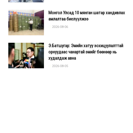
Монгол Улсад 10 мянган шатар хандивлах
амлалтаа биелүүлжээ
2026-08-06
Э.Батшугар: Эмийн хатуу зохицуулалттай
орнуудаас чанартай эмийг бөөнөөр нь
худалдаж авна
2026-08-05