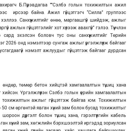
ахирагч Б.Пүрэвдагва ""Сэлбэ голын тохижилтын ажил
дээс ирсээр байна. Ажил гүйцэтгэгч “Силла” группээс
р хэллээ. Санхүүжилтийг өнөө, маргаашгүй шийдэж, ажлыг
үй ажлын гүйцэтгэлийг хот хүлээж авахгүй” гэлээ. Түүнчлэн
сард эхэлсэн боловч тус оны санхүүжилтийг Төрийн
ээг 2026 онд нэмэлтээр сунгаж ажлыг үргэлжлүүлж байгааг
тусгагдаагүй нэмэлт ажлуудыг гүйцэтгэж байгааг дурдсан
тр өндөр, төмөр бетон хийцтэй хамгаалалтын түшиц хана
г хийсэн. Үргэлжлүүлэн Сэлбэ голын үерийн хамгаалалтын
лд тохижилтын ажлыг гүйцэтгэж байгаа юм. Тохижилтын
 50 см өргөнтэй явган хүний зам болон бусад тохижилтыг
шороон дүүргэлт болон түшиц хана, гэрэлтүүлгийн кабель
явган хүний зам, хөгжлийн бэрхшээлтэй иргэдэд зориулсан
вган хүний гүүрийн засвар, хайс, хашлага байршуулах,