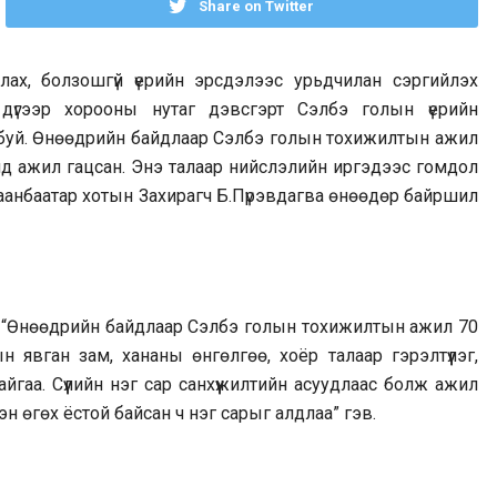
Share on Twitter
лах, болзошгүй үерийн эрсдэлээс урьдчилан сэргийлэх
 1 дүгээр хорооны нутаг дэвсгэрт Сэлбэ голын үерийн
 буй. Өнөөдрийн байдлаар Сэлбэ голын тохижилтын ажил
аанд ажил гацсан. Энэ талаар нийслэлийн иргэдээс гомдол
лаанбаатар хотын Захирагч Б.Пүрэвдагва өнөөдөр байршил
ар “Өнөөдрийн байдлаар Сэлбэ голын тохижилтын ажил 70
ын явган зам, хананы өнгөлгөө, хоёр талаар гэрэлтүүлэг,
аа. Сүүлийн нэг сар санхүүжилтийн асуудлаас болж ажил
н өгөх ёстой байсан ч нэг сарыг алдлаа” гэв.