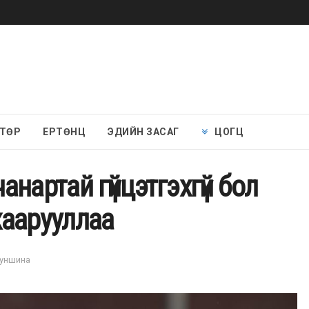
 ТӨР
ЕРТӨНЦ
ЭДИЙН ЗАСАГ
ЦОГЦ
нартай гүйцэтгэхгүй бол
нхаарууллаа
 уншина