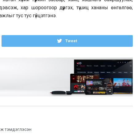
 дэвсэж, хар шороогоор дүүргэх, түшиц хананы өнгөлгөө,
жлыг тус тус гүйцэтгэнэ.
Tweet
ж тэмдэглэсэн