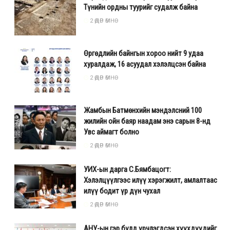
Түнийн ордны туурийг судалж байна
2 ӨДӨР ӨМНӨ
Өргөдлийн байнгын хороо нийт 9 удаа
хуралдаж, 16 асуудал хэлэлцсэн байна
2 ӨДӨР ӨМНӨ
Жамбын Батмөнхийн мэндэлсний 100
жилийн ойн баяр наадам энэ сарын 8-нд
Увс аймагт болно
2 ӨДӨР ӨМНӨ
УИХ-ын дарга С.Бямбацогт:
Хэлэлцүүлгээс илүү хэрэгжилт, амлалтаас
илүү бодит үр дүн чухал
2 ӨДӨР ӨМНӨ
АНУ-ын гэр бүлд үрчлэгдсэн хүүхдүүдийг