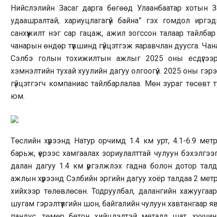
Нийслэлийн Засаг дарга бөгөөд Улаанбаатар хотын З
удаашралтай, хариуцлагагүй байна” гэх гомдол иргэ
санхүүжилт нэг сар гацаж, ажил зогссон талаар тайлба
чанарын өндөр түвшинд гүйцэтгэж яаравчлан дуусга. Чанарг
Сэлбэ голын тохижилтын ажлыг 2025 оны есдүгээр 
хэмнэлтийн тухай хуулийн дагуу олгоогүй. 2025 оны гэр
гүйцэтгэгч компаниас тайлбарлалаа. Мөн зураг төсөвт 
юм.
Төслийн хүрээнд Натур орчимд 1.4 км урт, 4.1-6.9 ме
барьж, үерээс хамгаалах зориулалттай чулуун бэхэлгээ
далан дагуу 1.4 км үргэлжлэх гадна болон дотор та
ажлын хүрээнд Сэлбийн эргийн дагуу хоёр талдаа 2 метр
хийхээр төлөвлөсөн. Тодруулбал, далангийн хажуугаар 
шугам гэрэлтүүлгийн шон, байгалийн чулуун хавтангаар 
пандус, төмөр бетон хийцлэлтэй металл шат, хуучин я