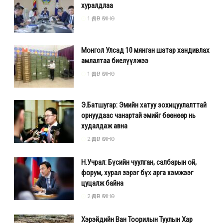
хуралдлаа
1 ӨДӨР ӨМНӨ
Монгол Улсад 10 мянган шатар хандивлах
амлалтаа биелүүлжээ
1 ӨДӨР ӨМНӨ
Э.Батшугар: Эмийн хатуу зохицуулалттай
орнуудаас чанартай эмийг бөөнөөр нь
худалдаж авна
2 ӨДӨР ӨМНӨ
Н.Учрал: Бүсийн чуулган, салбарын ой,
форум, хурал зэрэг бүх арга хэмжээг
цуцалж байна
2 ӨДӨР ӨМНӨ
Хэрэйдийн Ван Тоорилын Туулын Хар