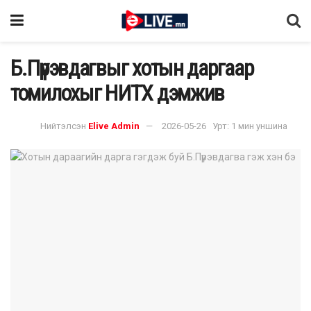
Б.Пүрэвдагвыг хотын даргаар
томилохыг НИТХ дэмжив
Нийтэлсэн
Elive Admin
2026-05-26
Урт: 1 мин уншина