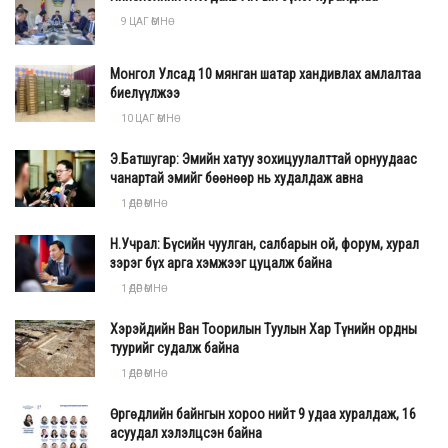
9 ЦАГ ӨМНӨ
Монгол Улсад 10 мянган шатар хандивлах амлалтаа
биелүүлжээ
10 ЦАГ ӨМНӨ
Э.Батшугар: Эмийн хатуу зохицуулалттай орнуудаас
чанартай эмийг бөөнөөр нь худалдаж авна
1 ӨДӨР ӨМНӨ
Н.Учрал: Бүсийн чуулган, салбарын ой, форум, хурал
зэрэг бүх арга хэмжээг цуцалж байна
1 ӨДӨР ӨМНӨ
Хэрэйдийн Ван Тоорилын Туулын Хар Түнийн ордны
туурийг судалж байна
1 ӨДӨР ӨМНӨ
Өргөдлийн байнгын хороо нийт 9 удаа хуралдаж, 16
асуудал хэлэлцсэн байна