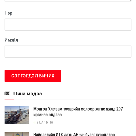
Нэр
Имэйл
Шинэ мэдээ
Монгол Улс зам тээврийн ослоор хагас жилд 297
иргэнээ алдлаа
9 ЦАГ ӨМНӨ
Нийслэлийн ИТХ дахь АН-ын бүлэг хуралдлаа