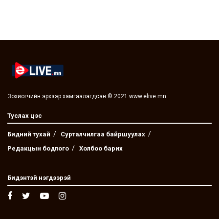
Зохиогчийн эрхээр хамгаалагдсан © 2021 www.elive.mn
Туслах цэс
Бидний тухай
Сурталчилгаа байршуулах
Редакцын бодлого
Холбоо барих
Бидэнтэй нэгдээрэй