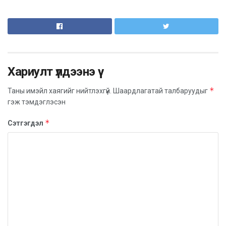
батламжлах юм.
Хариулт үлдээнэ үү
*
Таны имэйл хаягийг нийтлэхгүй.
Шаардлагатай талбаруудыг
гэж тэмдэглэсэн
*
Сэтгэгдэл