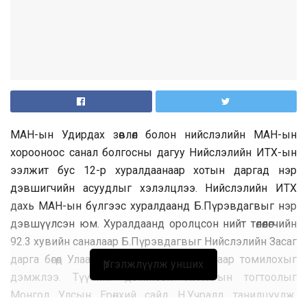
МАН-ын Удирдах зөвлөл болон нийслэлийн МАН-ын
хорооноос санал болгосны дагуу Нийслэлийн ИТХ-ын
ээлжит бус 12-р хуралдаанаар хотын даргад нэр
дэвшигчийн асуудлыг хэлэлцлээ. Нийслэлийн ИТХ
дахь МАН-ын бүлгээс хуралдаанд Б.Пүрэвдагвыг нэр
дэвшүүлсэн юм. Хуралдаанд оролцсон нийт төлөөлөгчийн
92.3 хувийн саналаар Б.Пүрэвдагвыг Нийслэлийн Засаг
дарга бөгөөд Улаанбаатар хотын Захирагчаар томилохыг
Үргэлжлүүлж унших
дэмжлээ. Түүнийг дэмжсэн НИТХ-ын тогтоолыг
Монгол Улсын Ерөнхий сайд Н.Учралд танилцуулж,