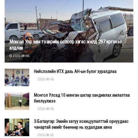
Монгол Улс зам тээврийн ослоор хагас жилд 297 иргэнээ
алдлаа
2026-08-06
Нийслэлийн ИТХ дахь АН-ын бүлэг хуралдлаа
2026-08-06
Монгол Улсад 10 мянган шатар хандивлах амлалтаа
биелүүлжээ
2026-08-06
Э.Батшугар: Эмийн хатуу зохицуулалттай орнуудаас
чанартай эмийг бөөнөөр нь худалдаж авна
2026-08-05