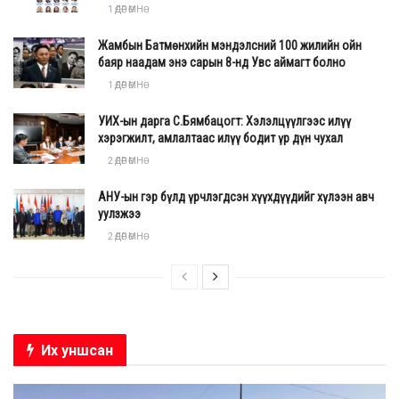
1 ӨДӨР ӨМНӨ
Жамбын Батмөнхийн мэндэлсний 100 жилийн ойн
баяр наадам энэ сарын 8-нд Увс аймагт болно
1 ӨДӨР ӨМНӨ
УИХ-ын дарга С.Бямбацогт: Хэлэлцүүлгээс илүү
хэрэгжилт, амлалтаас илүү бодит үр дүн чухал
2 ӨДӨР ӨМНӨ
АНУ-ын гэр бүлд үрчлэгдсэн хүүхдүүдийг хүлээн авч
уулзжээ
2 ӨДӨР ӨМНӨ
Их уншсан