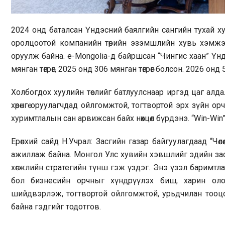
2024 онд баталсан Үндэсний баялгийн сангийн тухай хуу
оролцоотой компанийн төрийн эзэмшлийн хувь хэмжэ
оруулж байна. e-Mongolia-д байршсан “Чингис хаан” Үнд
мянган төгрөг, 2025 онд 306 мянган төгрөг болсон. 2026 онд 
Холбогдох хуулийн төслийг батлуулснаар иргэд цаг алдалгү
хөрөнгө оруулагчдад ойлгомжтой, тогтвортой эрх зүйн о
хуримтлалын сан арвижсан байх нөхцөл бүрдэнэ. “Win-Win
Ерөнхий сайд Н.Учрал: Засгийн газар байгуулагдаад “Чө
ажиллаж байна. Монгол Улс хувийн хэвшлийг эдийн засгийн 
хөгжлийн стратегийн түнш гэж үздэг. Энэ үзэл баримтла
бол бизнесийн орчныг хүндрүүлэх биш, харин оло
шийдвэрлэж, тогтвортой ойлгомжтой, урьдчилан тоо
байна гэдгийг тодотгов.