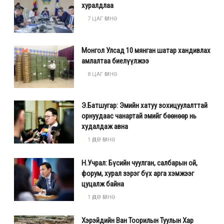
хуралдлаа
7 ЦАГ ӨМНӨ
Монгол Улсад 10 мянган шатар хандивлах
амлалтаа биелүүлжээ
8 ЦАГ ӨМНӨ
Э.Батшугар: Эмийн хатуу зохицуулалттай
орнуудаас чанартай эмийг бөөнөөр нь
худалдаж авна
1 ӨДӨР ӨМНӨ
Н.Учрал: Бүсийн чуулган, салбарын ой,
форум, хурал зэрэг бүх арга хэмжээг
цуцалж байна
1 ӨДӨР ӨМНӨ
Хэрэйдийн Ван Тоорилын Туулын Хар