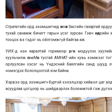
Стратегийн орд эзэмшигчид өмнөх Засгийн газартай ордууд
тухай санамж бичигт гарын үсэг зурсан. Гэвч өнөөдрийн хү
тооцох вэ гэдэг нь ойлгомжгүй байгаа аж.
УИХ-д нэн яаралтай горимоор өргөн мэдүүлэх хуулийн т
хуульчилж өгнө. Мөн тусгай АМНАТ-ийн хувь хэмжээг то
орлуулсан хэсэг нь Үндэсний баялгийн санд шууд оч
нэмэгдэх бололцоотой юм байна.
Хэрвээ орд эзэмшигч бүртэй хэлэлцээр хийвэл цаг алд
асуудлаа цогцоор нь шийдвэрлэх боломжтой гэж дүгнэ