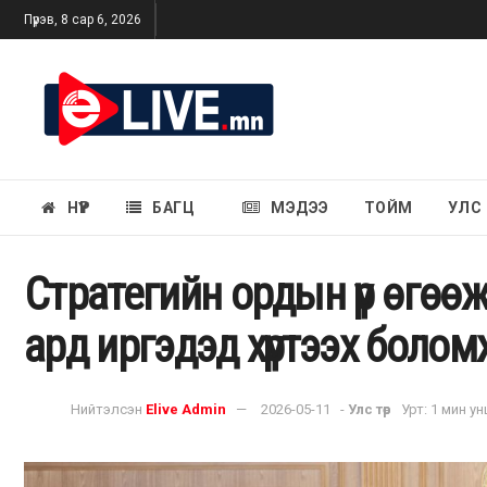
Пүрэв, 8 сар 6, 2026
НҮҮР
БАГЦ
МЭДЭЭ
ТОЙМ
УЛС
Стратегийн ордын үр өгөөж
ард иргэдэд хүртээх болом
Нийтэлсэн
Elive Admin
2026-05-11
-
Улс төр
Урт: 1 мин у