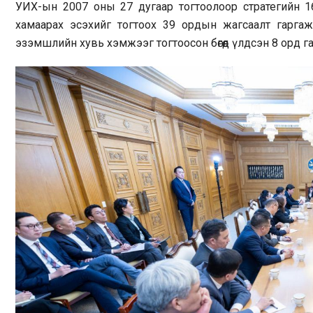
УИХ-ын 2007 оны 27 дугаар тогтоолоор стратегийн 16
хамаарах эсэхийг тогтоох 39 ордын жагсаалт гаргажэ
эзэмшлийн хувь хэмжээг тогтоосон бөгөөд үлдсэн 8 орд 