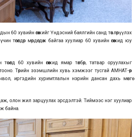
ын 60 хувийн өгөөжийг Үндэсний баялгийн санд төвлөрүүлэх
чин төгөлдөр мөрдөгдөж байгаа хуулиар 60 хувийн өгөөжид юу
өсөлд 60 хувийн өгөөжид ямар төлбөр, татвар оруулахыг
гтооно. Төрийн эзэмшлийн хувь хэмжээг тусгай АМНАТ-өөр
вол, иргэдийн хуримтлалын нэрийн дансан дахь мөнгө
аж, олон жил зарцуулах эрсдэлтэй. Тиймээс нэг хуулиар
ж байна.