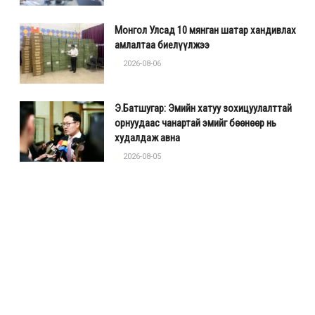
Монгол Улсад 10 мянган шатар хандивлах
амлалтаа биелүүлжээ
2026-08-06
Э.Батшугар: Эмийн хатуу зохицуулалттай
орнуудаас чанартай эмийг бөөнөөр нь
худалдаж авна
2026-08-05