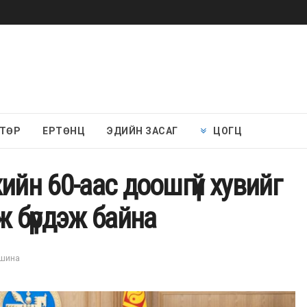
 ТӨР
ЕРТӨНЦ
ЭДИЙН ЗАСАГ
ЦОГЦ
ийн 60-аас доошгүй хувийг
ж бүрдэж байна
ншина