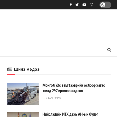
Шинэ мэдээ
Монгол Улс зам тээврийн ослоор хагас
жилд 297 иргэнээ алдлаа
7 ЦАГ ӨМНӨ
Нийслэлийн ИТХ дахь АН-ын бүлэг