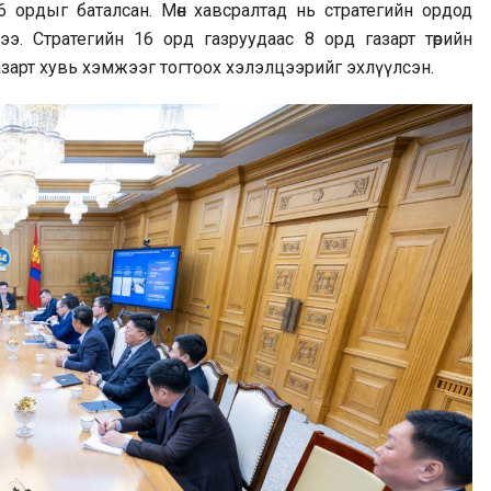
 ордыг баталсан. Мөн хавсралтад нь стратегийн ордод
э. Стратегийн 16 орд газруудаас 8 орд газарт төрийн
газарт хувь хэмжээг тогтоох хэлэлцээрийг эхлүүлсэн.