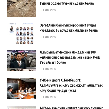
Түнийн ордны туурийг судалж байна
1 ӨДӨР ӨМНӨ
Өргөдлийн байнгын хороо нийт 9 удаа
хуралдаж, 16 асуудал хэлэлцсэн байна
1 ӨДӨР ӨМНӨ
Жамбын Батмөнхийн мэндэлсний 100
жилийн ойн баяр наадам энэ сарын 8-нд
Увс аймагт болно
1 ӨДӨР ӨМНӨ
УИХ-ын дарга С.Бямбацогт:
Хэлэлцүүлгээс илүү хэрэгжилт, амлалтаас
илүү бодит үр дүн чухал
1 ӨДӨР ӨМНӨ
АНУ-ын гэр бүлд үрчлэгдсэн хүүхдүүдийг