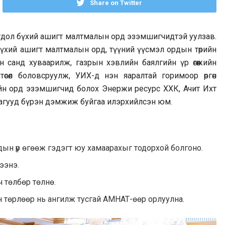
Share on Twitter
огдол бүхий ашигт малтмалын орд эзэмшигчидтэй уулзав.
 бүхий ашигт малтмалын орд, түүний үүсмэл ордын төрийн
санд хуваарилж, газрын хэвлийн баялгийн үр өгөөжийн
өсөл боловсруулж, УИХ-д нэн яаралтай горимоор өргөн
ийн орд эзэмшигчид болох Энержи ресурс ХХК, Ачит Ихт
агууд бүрэн дэмжиж буйгаа илэрхийлсэн юм.
дын үр өгөөж гэдэгт юу хамаарахыг тодорхой болгоно.
ээнэ.
 төлбөр төлнө.
төрлөөр нь ангилж тусгай АМНАТ-өөр орлуулна.