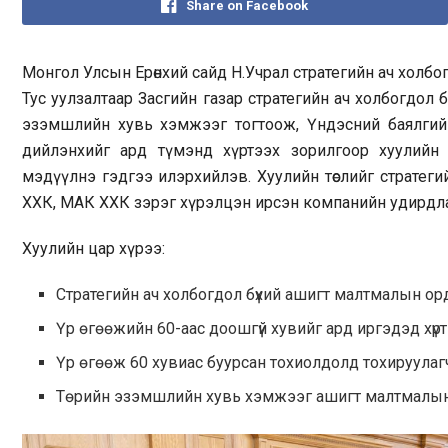
Share on Facebook
Монгол Улсын Ерөнхий сайд Н.Учрал стратегийн ач холб
Тус уулзалтаар Засгийн газар стратегийн ач холбогдол
эзэмшлийн хувь хэмжээг тогтоож, Үндэсний баялгийн 
дийлэнхийг ард түмэнд хүртээх зорилгоор хуулийн т
мэдүүлнэ гэдгээ илэрхийлэв. Хуулийн төслийг стратег
ХХК, МАК ХХК зэрэг хүрэлцэн ирсэн компанийн удирдл
Хуулийн цар хүрээ:
Стратегийн ач холбогдол бүхий ашигт малтмалын ор
Үр өгөөжийн 60-аас доошгүй хувийг ард иргэдэд хүрт
Үр өгөөж 60 хувиас буурсан тохиолдолд тохируулагч
Төрийн эзэмшлийн хувь хэмжээг ашигт малтмалын 