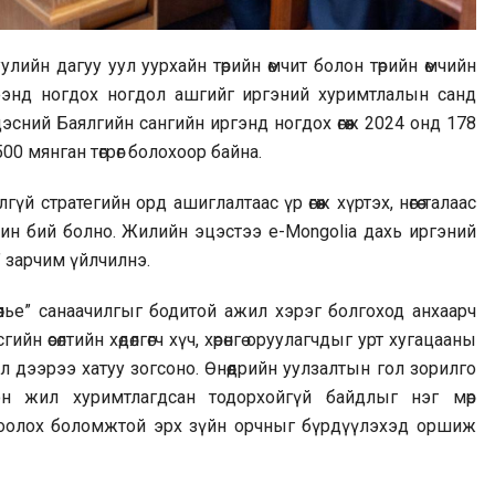
лийн дагуу уул уурхайн төрийн өмчит болон төрийн өмчийн
энд ногдох ногдол ашгийг иргэний хуримтлалын санд
эсний Баялгийн сангийн иргэнд ногдох өгөөж 2024 онд 178
500 мянган төгрөг болохоор байна.
й стратегийн орд ашиглалтаас үр өгөөж хүртэх, нөгөө талаас
рчин бий болно. Жилийн эцэстээ e-Mongolia дахь иргэний
” зарчим үйлчилнэ.
лөөлье” санаачилгыг бодитой ажил хэрэг болгоход анхаарч
өсөлтийн хөдөлгөгч хүч, хөрөнгө оруулагчдыг урт хугацааны
л дээрээ хатуу зогсоно. Өнөөдрийн уулзалтын гол зорилго
н жил хуримтлагдсан тодорхойгүй байдлыг нэг мөр
цоолох боломжтой эрх зүйн орчныг бүрдүүлэхэд оршиж