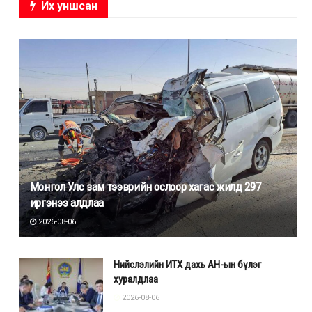
Их уншсан
Монгол Улс зам тээврийн ослоор хагас жилд 297
иргэнээ алдлаа
2026-08-06
Нийслэлийн ИТХ дахь АН-ын бүлэг
хуралдлаа
2026-08-06