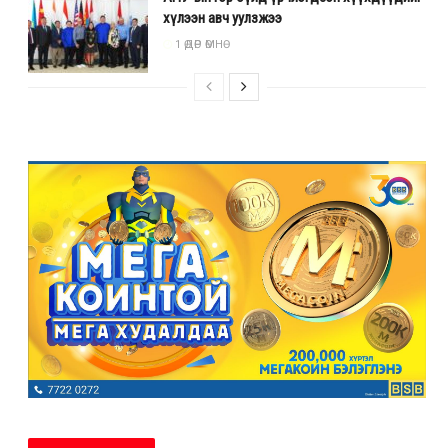
хүлээн авч уулзжээ
1 ӨДӨР ӨМНӨ