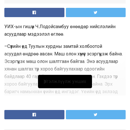
УИХ-ын гишүүн Ч.Лодойсамбуу өнөөдөр нийслэлийн
асуудлаар мэдээлэл өглөө.
–
Сүүлийн
үед Туулын хурдны замтай холбоотой
асуудал
өндрөө
авсан. Маш олон хүмүүс эсэргүүцэж байна.
Эсэргүүцэх маш олон шалтгаан байгаа. Энэ асуудлаар
хянан шалгах түр хороо байгуулахаар одоогийн
байдлаар 40 гаруй гишүүн гарын үсэг зурсан. Гэхдээ түр
Үргэлжлүүлж унших
хороо байгуулах ажлаа татаж байх шиг байна. Эрх
баригч намынхан үеийн үед ингэдэг. Үеийн үед эхлээд
гараа далайдаг, нөгөөх нь нумрах юм бол хоорондоо
ярилцаад эхэлдэг. Нөгөөх нь гэдийх юм бол байлдаад
эхэлдэг. Хянан шалгах түр хороо байгуулах гээд явж
байсан хүмүүс буцаагаад болих тал руугаа хандсан.