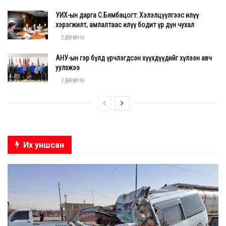
мэдлийг олгосон, мөн Туулын хурдны замын төслийг
УИХ-ын дарга С.Бямбацогт: Хэлэлцүүлгээс илүү
эхлүүлэхэд дэмжлэг үзүүлсэн. Түүнчлэн энэ бүхнийг харсаар
хэрэгжилт, амлалтаас илүү бодит үр дүн чухал
байж чимээгүй өнгөрсөн Ерөнхий сайд асан Л.Оюун-
2 ӨДӨР ӨМНӨ
Эрдэнэ ч давхар хариуцлага хүлээх ёстой.
АНУ-ын гэр бүлд үрчлэгдсэн хүүхдүүдийг хүлээн авч
уулзжээ
2 ӨДӨР ӨМНӨ
Их уншсан