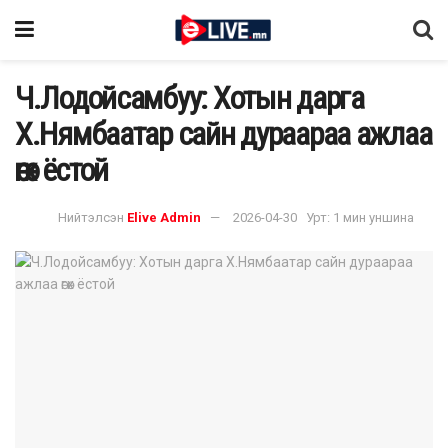
Ч.Лодойсамбуу: Хотын дарга
Х.Нямбаатар сайн дураараа ажлаа
өгөх ёстой
Нийтэлсэн
Elive Admin
2026-04-30
Урт: 1 мин уншина