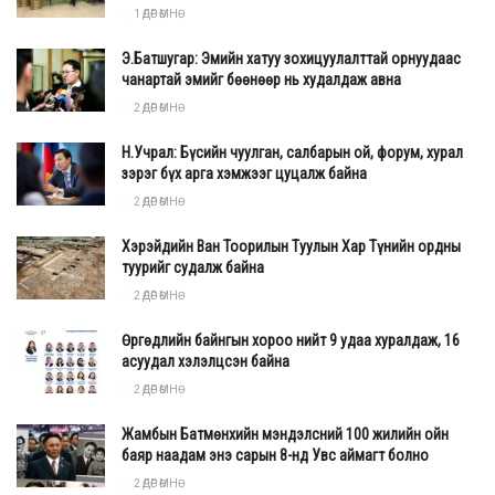
Өнөөдөр хууль сахиулах байгууллагууд мөрдөн шалгах
1 ӨДӨР ӨМНӨ
ажиллагаагаа явуулахгүй байна. Мөн шүүх байгууллага цаг
Э.Батшугар: Эмийн хатуу зохицуулалттай орнуудаас
тухайд нь тодорхой, шударга шийдвэр гаргаж чадахгүй
чанартай эмийг бөөнөөр нь худалдаж авна
байна. Үүний улмаас хэвлэл мэдээллийн байгууллага ч,
2 ӨДӨР ӨМНӨ
ард иргэд ч аль нь үнэн, аль нь худал гэдгийг ялгаж
Н.Учрал: Бүсийн чуулган, салбарын ой, форум, хурал
итгэхэд бэрх болсон. Эцэст нь хүмүүс хэнд итгэхээ
зэрэг бүх арга хэмжээг цуцалж байна
мэдэхгүй байдалд хүрээд байна.
2 ӨДӨР ӨМНӨ
Гэтэл энд цагаан дээр хараар хууль зөрчсөн баримт
Хэрэйдийн Ван Тоорилын Туулын Хар Түнийн ордны
байна. Үүнд ямар нэгэн тайлбар шаардлагагүй. Тайлбарыг
туурийг судалж байна
хэн ч хэлж болно, харин түүнд итгэх эсэх нь үзэж, сонсож
2 ӨДӨР ӨМНӨ
байгаа хүмүүсийн сонголт. Харин нэг зүйлд сонголт байхгүй
Өргөдлийн байнгын хороо нийт 9 удаа хуралдаж, 16
нь энэ бол баримт гэдэг асуудал. Хууль бол сонголтоор
асуудал хэлэлцсэн байна
хэрэгждэг зүйл биш. Тиймээс энэ асуудлыг байгаа
2 ӨДӨР ӨМНӨ
баримт, хуулийн хүрээнд ярих ёстой.
Жамбын Батмөнхийн мэндэлсний 100 жилийн ойн
Тиймээс Т.Даваадалайгаас гадна НЗД Х.Нямбаатар
баяр наадам энэ сарын 8-нд Увс аймагт болно
хариуцлага хүлээх ёстой. Учир нь энэ бүх мөнгөний эрх
2 ӨДӨР ӨМНӨ