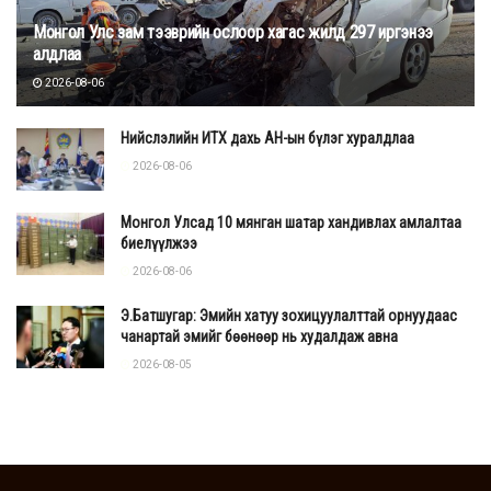
Монгол Улс зам тээврийн ослоор хагас жилд 297 иргэнээ
алдлаа
2026-08-06
Нийслэлийн ИТХ дахь АН-ын бүлэг хуралдлаа
2026-08-06
Монгол Улсад 10 мянган шатар хандивлах амлалтаа
биелүүлжээ
2026-08-06
Э.Батшугар: Эмийн хатуу зохицуулалттай орнуудаас
чанартай эмийг бөөнөөр нь худалдаж авна
2026-08-05