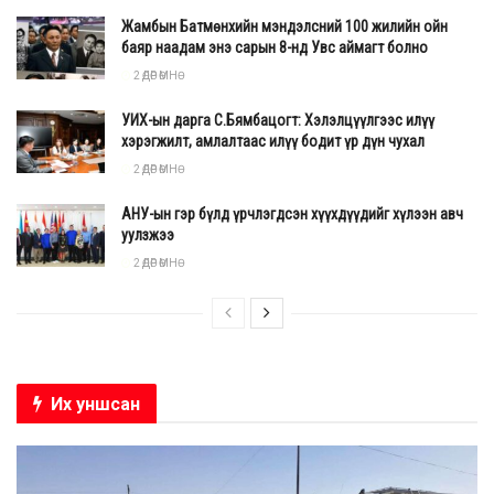
Жамбын Батмөнхийн мэндэлсний 100 жилийн ойн
баяр наадам энэ сарын 8-нд Увс аймагт болно
2 ӨДӨР ӨМНӨ
УИХ-ын дарга С.Бямбацогт: Хэлэлцүүлгээс илүү
хэрэгжилт, амлалтаас илүү бодит үр дүн чухал
2 ӨДӨР ӨМНӨ
АНУ-ын гэр бүлд үрчлэгдсэн хүүхдүүдийг хүлээн авч
уулзжээ
2 ӨДӨР ӨМНӨ
Их уншсан