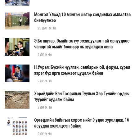
Монгол Улсад 10 мянган шатар хандивлах амлалтаа
биелүүлжээ
23 ЦАГ ӨМНӨ
Э.Батшугар: Эмийн хатуу зохицуулалттай орнуудаас
чанартай эмийг бөөнөөр нь худалдаж авна
2 ӨДӨР ӨМНӨ
Н.Учрал: Бүсийн чуулган, салбарын ой, форум, хурал
зэрэг бүх арга хэмжээг цуцалж байна
2 ӨДӨР ӨМНӨ
Хэрэйдийн Ван Тоорилын Туулын Хар Түнийн ордны
туурийг судалж байна
2 ӨДӨР ӨМНӨ
Өргөдлийн байнгын хороо нийт 9 удаа хуралдаж, 16
асуудал хэлэлцсэн байна
2 ӨДӨР ӨМНӨ