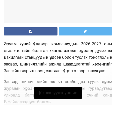
Эрчим хүчний үйлдвэр, компаниудын 2026-2027 оны
өвөлжилтийн бэлтгэл хангах ажлын хүрээнд дулааны
цахилгаан станцуудын үндсэн болон туслах тоноглолын
засвар, шинэчлэлийн ажилд шаардлагатай хөрөнгийг
Засгийн газрын нөөц сангаас гүйцэтгэлээр санхүүжүүлнэ.
Засвар, шинэчлэлийн ажлыг холбогдох хууль, дүрэм
журмын хүрээнд хэрэгжүүлэн, 2026 оны гуравдугаар
Үргэлжлүүлж унших
улиралд багтаан дуусгахыг Эрчим хүчний сайд
Б.Найдалаад үүрэг болгов.
Дулааны цахилгаан станцуудын үндсэн тоноглол 2026