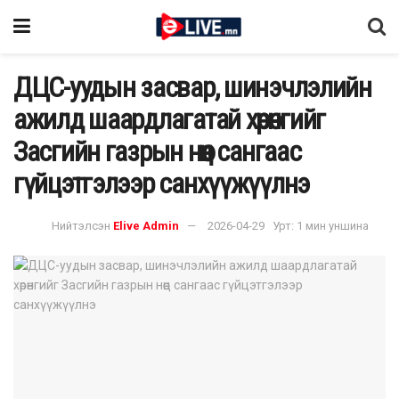
ДЦС-уудын засвар, шинэчлэлийн
ажилд шаардлагатай хөрөнгийг
Засгийн газрын нөөц сангаас
гүйцэтгэлээр санхүүжүүлнэ
Нийтэлсэн
Elive Admin
2026-04-29
Урт: 1 мин уншина