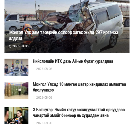
Монгол Улс зам тээврийн ослоор хагас жилд 297 иргэнээ
алдлаа
2026-08-06
Нийслэлийн ИТХ дахь АН-ын бүлэг хуралдлаа
2026-08-06
Монгол Улсад 10 мянган шатар хандивлах амлалтаа
биелүүлжээ
2026-08-06
Э.Батшугар: Эмийн хатуу зохицуулалттай орнуудаас
чанартай эмийг бөөнөөр нь худалдаж авна
2026-08-05