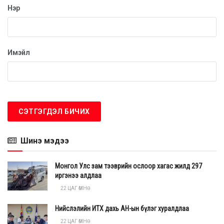
Нэр
Имэйл
Шинэ мэдээ
Монгол Улс зам тээврийн ослоор хагас жилд 297
иргэнээ алдлаа
22 ЦАГ ӨМНӨ
Нийслэлийн ИТХ дахь АН-ын бүлэг хуралдлаа
22 ЦАГ ӨМНӨ