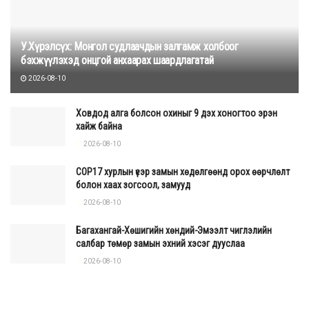
У.Хүрэлсүх: Монгол судлаачдын залгамж холбоог
бэхжүүлэхэд онцгой анхаарах шаардлагатай
2026-08-10
Ховдод алга болсон охиныг 9 дэх хоногтоо эрэн
хайж байна
2026-08-10
COP17 хурлын үеэр замын хөдөлгөөнд орох өөрчлөлт
болон хаах зогсоол, замууд
2026-08-10
Багахангай-Хөшигийн хөндий-Эмээлт чиглэлийн
салбар төмөр замын эхний хэсэг дууслаа
2026-08-10