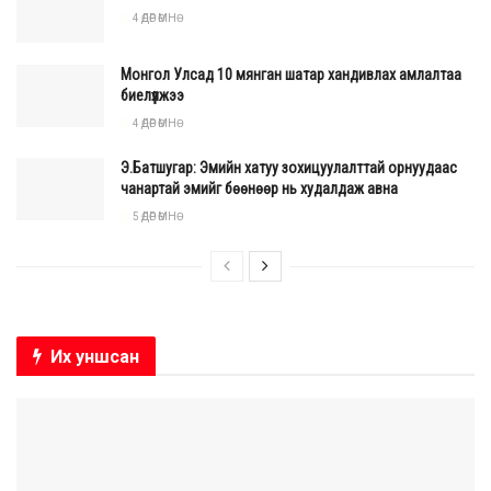
4 ӨДӨР ӨМНӨ
Монгол Улсад 10 мянган шатар хандивлах амлалтаа
биелүүлжээ
4 ӨДӨР ӨМНӨ
Э.Батшугар: Эмийн хатуу зохицуулалттай орнуудаас
чанартай эмийг бөөнөөр нь худалдаж авна
5 ӨДӨР ӨМНӨ
Их уншсан