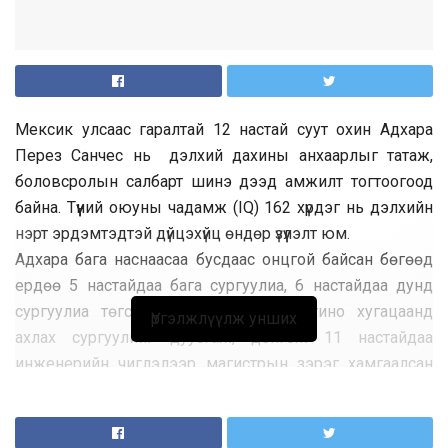
Мексик улсаас гаралтай 12 настай суут охин Адхара
Перез Санчес нь дэлхий дахины анхаарлыг татаж,
боловсролын салбарт шинэ дээд амжилт тогтоогоод
байна. Түүний оюуны чадамж (IQ) 162 хүрдэг нь дэлхийн
нэрт эрдэмтэдтэй дүйцэхүйц өндөр үзүүлэлт юм.
Адхара бага наснаасаа бусдаас онцгой байсан бөгөөд
ердөө 5 настайдаа бага сургуулиа, 6 настайдаа дунд
сургуулиа төгссөн байна. Улмаар богино хугацаанд
Үргэлжлүүлж унших
ахлах сургуулийг дуусгаж, дөнгөж 11 настайдаа
инженерийн чиглэлээр магистрын зэрэг хамгаалсан
нь Мексикт хамгийн залуу тохиолдол болжээ.
Тэрээр аутизмын спектрийн нэг хэлбэр болох Asperger
синдромтой гэж оношлогдсон ч энэ нь түүний амжилтад