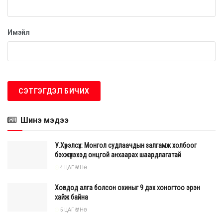
Тэрээр ирээдүйд Марс гарагийг судлахад хувь нэмэр
оруулах зорилготой гэдгээ илэрхийлжээ.
Имэйл
Түүний амжилтыг үнэлж, 2021 онд Мексикийн Сенатаас
тусгай шагнал хүртээсэн бөгөөд мөн өөрийн амьдралын
тухай ном бичсэн нь олон хүүхэд, залууст урам зориг өгч
байна.
Мэргэжилтнүүдийн үзэж буйгаар Адхара Перес Санчес нь
зөвхөн өндөр IQ-тэй хүүхэд төдийгүй, бэрхшээлийг даван
туулж, зорилгодоо хүрч буй үлгэр жишээ нэгэн юм. Түүний
Шинэ мэдээ
түүх нь боловсрол, тэгш боломжийн чухлыг дахин
сануулж байна.
У.Хүрэлсүх: Монгол судлаачдын залгамж холбоог
бэхжүүлэхэд онцгой анхаарах шаардлагатай
Түүний IQ нь 162 буюу Albert Einstein болон Stephen
4 ЦАГ ӨМНӨ
Hawking-оос ч өндөр ( 160) юм.
Ховдод алга болсон охиныг 9 дэх хоногтоо эрэн
хайж байна
5 ЦАГ ӨМНӨ