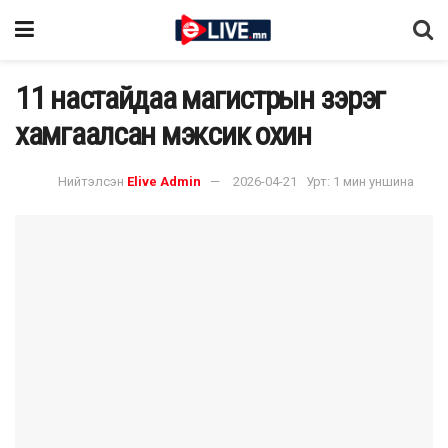
11 настайдаа магистрын зэрэг
хамгаалсан мэксик охин
Нийтэлсэн
Elive Admin
2026-04-21
Урт: 1 мин уншина