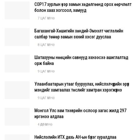
COP17 хурлын үеэр замын хөдөлгөөнд орох өөрчлөлт
болон хаах зогсоол, замууд
7 ЦАГ ӨМНӨ
Багахангай-Хөшигийн хөндий-Эмээлт чиглэлийн
салбар төмөр замын эхний хэсэг дууслаа
8 ЦАГ ӨМНӨ
Шатахууны нөөцийн савнууд эхнээсээ ашиглалтад
орж байна
9 ЦАГ ӨМНӨ
Улаанбаатарын утааг бууруулах, нийслэлчүүдийн эрүүл
мэндийг хамгаалах төслийг хамтран хэрэгжүүлнэ
9 ЦАГ ӨМНӨ
Монгол Улс зам тээврийн ослоор хагас жилд 297
иргэнээ алдлаа
4 ӨДӨР ӨМНӨ
Нийслэлийн ИТХ дахь АН-ын бүлэг хуралдлаа