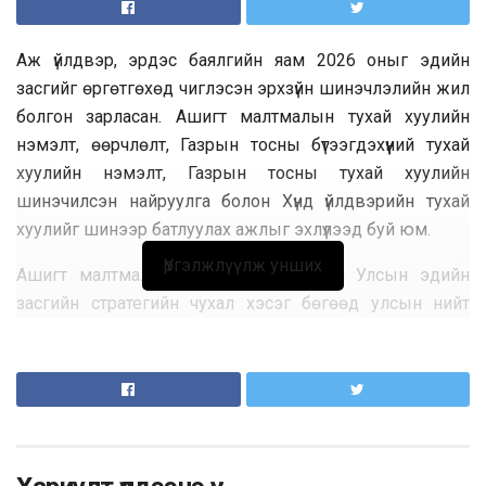
Аж үйлдвэр, эрдэс баялгийн яам 2026 оныг эдийн
засгийг өргөтгөхөд чиглэсэн эрхзүйн шинэчлэлийн жил
болгон зарласан. Ашигт малтмалын тухай хуулийн
нэмэлт, өөрчлөлт, Газрын тосны бүтээгдэхүүний тухай
хуулийн нэмэлт, Газрын тосны тухай хуулийн
шинэчилсэн найруулга болон Хүнд үйлдвэрийн тухай
хуулийг шинээр батлуулах ажлыг эхлүүлээд буй юм.
Үргэлжлүүлж унших
Ашигт малтмалын салбар нь Монгол Улсын эдийн
засгийн стратегийн чухал хэсэг бөгөөд улсын нийт
орлогын 28%, экспортын орлогын 94%, аж үйлдвэрийн
салбарын 74%-ийг бүрдүүлдэг. Тиймээс хууль эрхзүйн
орчныг шинэчлэх нь салбарыг тогтвортой хөгжүүлэх,
хөрөнгө оруулалтыг нэмэгдүүлэх, орон нутгийн иргэдийн
эрх ашгийг хамгаалах гол зорилготой юм.