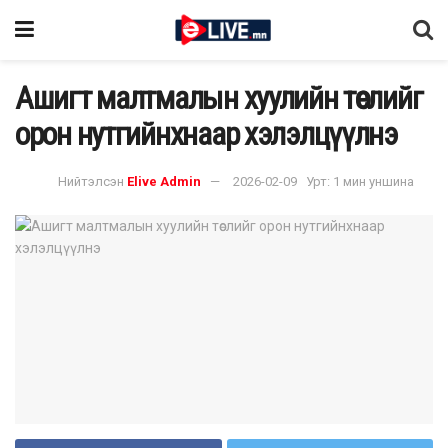
Ашигт малтмалын хуулийн төслийг
орон нутгийнхнаар хэлэлцүүлнэ
Нийтэлсэн
Elive Admin
2026-02-09
Урт: 1 мин уншина