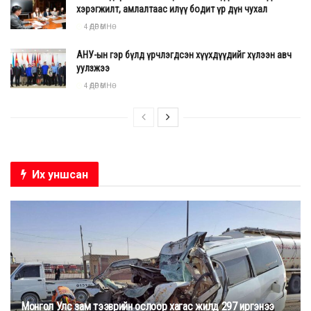
хэрэгжилт, амлалтаас илүү бодит үр дүн чухал
4 ӨДӨР ӨМНӨ
АНУ-ын гэр бүлд үрчлэгдсэн хүүхдүүдийг хүлээн авч
уулзжээ
4 ӨДӨР ӨМНӨ
Их уншсан
Монгол Улс зам тээврийн ослоор хагас жилд 297 иргэнээ