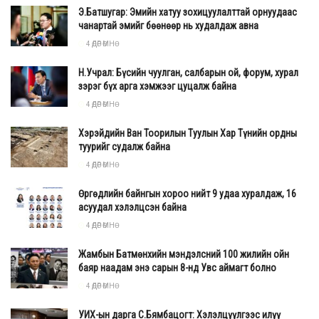
орохгүй байх эрсдэлтэй байгаа бөгөөд татварын орчныг
Э.Батшугар: Эмийн хатуу зохицуулалттай орнуудаас
тодорхой хэмжээнд шинэчлэх замаар хөрөнгө
чанартай эмийг бөөнөөр нь худалдаж авна
оруулалтыг тогтвортой хадгалах боломжтой гэж үзэж
4 ӨДӨР ӨМНӨ
байна.
Н.Учрал: Бүсийн чуулган, салбарын ой, форум, хурал
зэрэг бүх арга хэмжээг цуцалж байна
4 ӨДӨР ӨМНӨ
Хэрэйдийн Ван Тоорилын Туулын Хар Түнийн ордны
туурийг судалж байна
4 ӨДӨР ӨМНӨ
Өргөдлийн байнгын хороо нийт 9 удаа хуралдаж, 16
асуудал хэлэлцсэн байна
4 ӨДӨР ӨМНӨ
Жамбын Батмөнхийн мэндэлсний 100 жилийн ойн
баяр наадам энэ сарын 8-нд Увс аймагт болно
4 ӨДӨР ӨМНӨ
УИХ-ын дарга С.Бямбацогт: Хэлэлцүүлгээс илүү