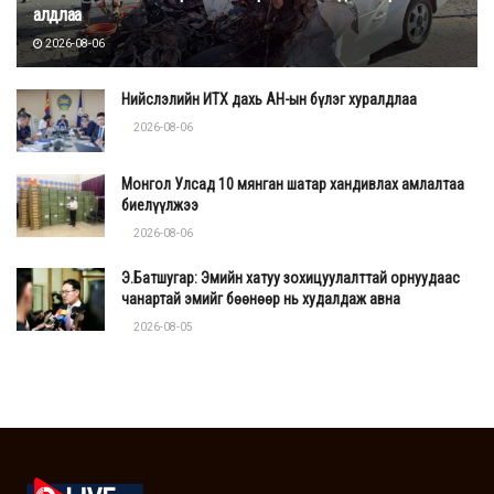
алдлаа
2026-08-06
Нийслэлийн ИТХ дахь АН-ын бүлэг хуралдлаа
2026-08-06
Монгол Улсад 10 мянган шатар хандивлах амлалтаа
биелүүлжээ
2026-08-06
Э.Батшугар: Эмийн хатуу зохицуулалттай орнуудаас
чанартай эмийг бөөнөөр нь худалдаж авна
2026-08-05