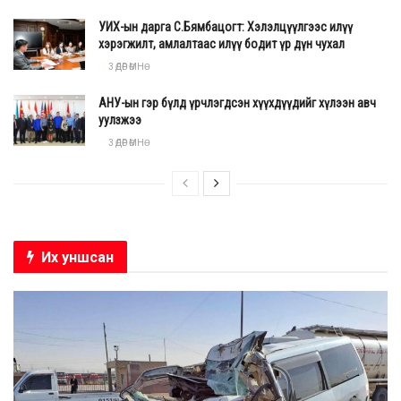
УИХ-ын дарга С.Бямбацогт: Хэлэлцүүлгээс илүү
хэрэгжилт, амлалтаас илүү бодит үр дүн чухал
3 ӨДӨР ӨМНӨ
АНУ-ын гэр бүлд үрчлэгдсэн хүүхдүүдийг хүлээн авч
уулзжээ
3 ӨДӨР ӨМНӨ
Их уншсан