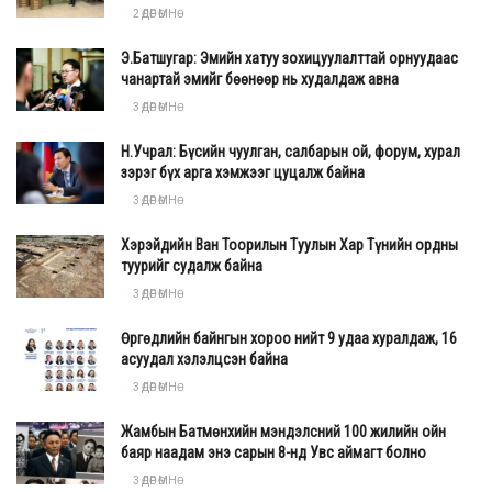
2 ӨДӨР ӨМНӨ
Э.Батшугар: Эмийн хатуу зохицуулалттай орнуудаас
чанартай эмийг бөөнөөр нь худалдаж авна
3 ӨДӨР ӨМНӨ
Н.Учрал: Бүсийн чуулган, салбарын ой, форум, хурал
зэрэг бүх арга хэмжээг цуцалж байна
3 ӨДӨР ӨМНӨ
Хэрэйдийн Ван Тоорилын Туулын Хар Түнийн ордны
туурийг судалж байна
3 ӨДӨР ӨМНӨ
Өргөдлийн байнгын хороо нийт 9 удаа хуралдаж, 16
асуудал хэлэлцсэн байна
3 ӨДӨР ӨМНӨ
Жамбын Батмөнхийн мэндэлсний 100 жилийн ойн
баяр наадам энэ сарын 8-нд Увс аймагт болно
3 ӨДӨР ӨМНӨ