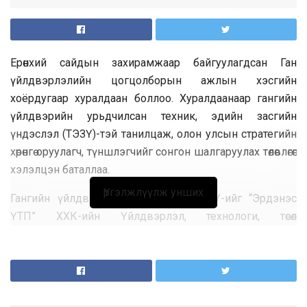
Ерөнхий сайдын захирамжаар байгуулагдсан Ган
үйлдвэрлэлийн цогцолборын ажлын хэсгийн
хоёрдугаар хуралдаан боллоо. Хуралдаанаар гангийн
үйлдвэрийн урьдчилсан техник, эдийн засгийн
үндэслэл (ТЭЗҮ)-тэй танилцаж, олон улсын стратегийн
хөрөнгө оруулагч, түншлэгчийг сонгон шалгаруулах төлөвлөгөөг
хэлэлцэн баталлаа.
Үргэлжлүүлж унших
Гангийн үйлдвэрийн урьдчилсан ТЭЗҮ-ийг “Эрдэнэс
ҮТП” ХХК-ийн Үйлдвэрлэл, технологи, төсөл
хөгжүүлэлтийн газрын менежер Г.Ганхуяг танилцуулав.
Тэрбээр 2025 оны жилийн эцсийн байдлаар Монгол
Улс нэг сая тонн ган бүтээгдэхүүн импортолсон бөгөөд
2030 он гэхэд дотоодын гангийн хэрэглээ 1.7 сая
тоннд хүрэх төлөвтэй байгааг онцоллоо. Үүний үндсэн