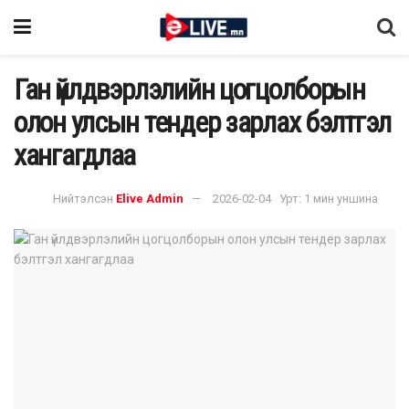
Ган үйлдвэрлэлийн цогцолборын
олон улсын тендер зарлах бэлтгэл
хангагдлаа
Нийтэлсэн
Elive Admin
2026-02-04
Урт: 1 мин уншина