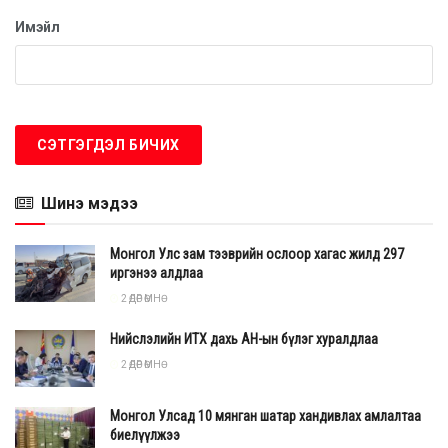
Мөн тэрбээр өндөр чанарын гангийн үйлдвэрлэл нь
Имэйл
борлуулалтын эрсдэл багатай бөгөөд автомашин
үйлдвэрлэл, салхин сэнс, өрөмдлөгийн тусгай ган зэрэг
чиглэлд экспортлох боломжтойг дурдав.
Монгол Улс гангийн үйлдвэртэй болох олон жилийн
зорилго бодит хэрэгжилтийн шатанд орж, олон улсын
нээлттэй тендер зарлах бэлтгэл ажил хангагдсаныг
Шинэ мэдээ
хэлсэн үгэндээ онцоллоо.
Монгол Улс зам тээврийн ослоор хагас жилд 297
иргэнээ алдлаа
2 ӨДӨР ӨМНӨ
Нийслэлийн ИТХ дахь АН-ын бүлэг хуралдлаа
2 ӨДӨР ӨМНӨ
Монгол Улсад 10 мянган шатар хандивлах амлалтаа
биелүүлжээ