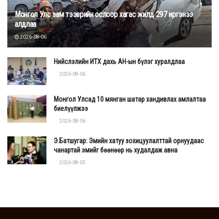
Монгол Улс зам тээврийн ослоор хагас жилд 297 иргэнээ
алдлаа
2026-08-06
Нийслэлийн ИТХ дахь АН-ын бүлэг хуралдлаа
2026-08-06
Монгол Улсад 10 мянган шатар хандивлах амлалтаа
биелүүлжээ
2026-08-06
Э.Батшугар: Эмийн хатуу зохицуулалттай орнуудаас
чанартай эмийг бөөнөөр нь худалдаж авна
2026-08-05