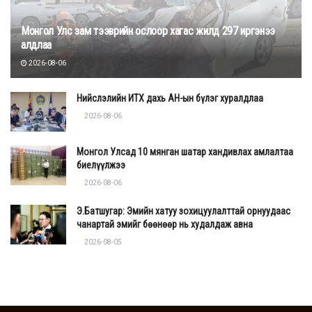
Монгол Улс зам тээврийн ослоор хагас жилд 297 иргэнээ
алдлаа
2026-08-06
Нийслэлийн ИТХ дахь АН-ын бүлэг хуралдлаа
2026-08-06
Монгол Улсад 10 мянган шатар хандивлах амлалтаа
биелүүлжээ
2026-08-06
Э.Батшугар: Эмийн хатуу зохицуулалттай орнуудаас
чанартай эмийг бөөнөөр нь худалдаж авна
2026-08-05