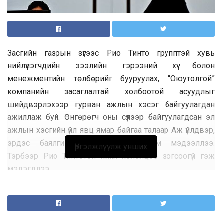
Засгийн газрын зүгээс Рио Тинто групптэй хувь
нийлүүлэгчдийн зээлийн гэрээний хүү болон
менежментийн төлбөрийг бууруулах, “Оюутолгой”
компанийн засаглалтай холбоотой асуудлыг
шийдвэрлэхээр гурван ажлын хэсэг байгуулагдан
ажиллаж буй. Өнгөрөгч оны сүүлээр байгуулагдсан эл
ажлын хэсгийн үйл явц ямар байгаа талаар Аж үйлдвэр,
эрдэс баялгийн сайд Г.Дамдинням мэдээллээ.
Үргэлжлүүлж унших
Тэрбээр Рио Тинтотой хийх хэлэлцээ зогсоогүй гэж
мэдэгдлээ.
Тэрбээр "Хэлэлцээ идэвхтэй явж байхад УИХ-ын
нээлттэй сонсгол болж, УИХ-аас Засгийн газарт чиглэл
өгсөн тогтоол гарсан. Хуулийн дагуух процессоороо