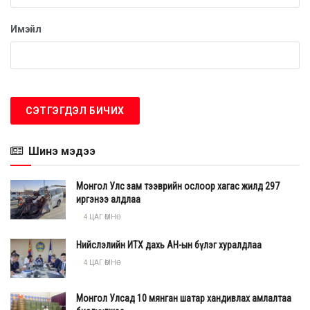
Имэйл
Шинэ мэдээ
Монгол Улс зам тээврийн ослоор хагас жилд 297
иргэнээ алдлаа
4 ЦАГ ӨМНӨ
Нийслэлийн ИТХ дахь АН-ын бүлэг хуралдлаа
4 ЦАГ ӨМНӨ
Монгол Улсад 10 мянган шатар хандивлах амлалтаа