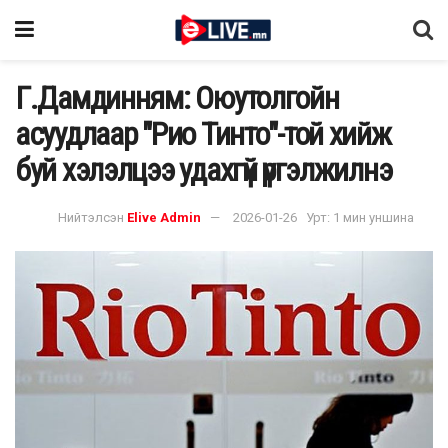
Г.Дамдинням: Оюутолгойн
асуудлаар "Рио Тинто"-той хийж
буй хэлэлцээ удахгүй үргэлжилнэ
Нийтэлсэн
Elive Admin
2026-01-26
Урт: 1 мин уншина