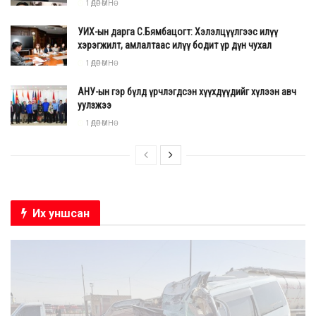
1 ӨДӨР ӨМНӨ
УИХ-ын дарга С.Бямбацогт: Хэлэлцүүлгээс илүү
хэрэгжилт, амлалтаас илүү бодит үр дүн чухал
1 ӨДӨР ӨМНӨ
АНУ-ын гэр бүлд үрчлэгдсэн хүүхдүүдийг хүлээн авч
уулзжээ
1 ӨДӨР ӨМНӨ
Их уншсан