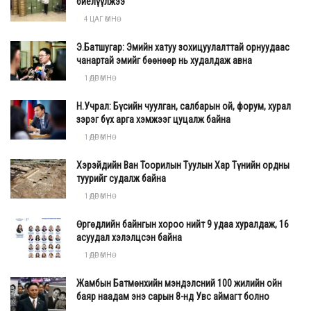
биелүүлжээ
4 ЦАГ ӨМНӨ
Э.Батшугар: Эмийн хатуу зохицуулалттай орнуудаас
чанартай эмийг бөөнөөр нь худалдаж авна
1 ӨДӨР ӨМНӨ
Н.Учрал: Бүсийн чуулган, салбарын ой, форум, хурал
зэрэг бүх арга хэмжээг цуцалж байна
1 ӨДӨР ӨМНӨ
Хэрэйдийн Ван Тоорилын Туулын Хар Түнийн ордны
туурийг судалж байна
1 ӨДӨР ӨМНӨ
Өргөдлийн байнгын хороо нийт 9 удаа хуралдаж, 16
асуудал хэлэлцсэн байна
1 ӨДӨР ӨМНӨ
Жамбын Батмөнхийн мэндэлсний 100 жилийн ойн
баяр наадам энэ сарын 8-нд Увс аймагт болно