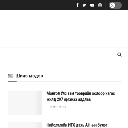
Шинэ мэдээ
Монгол Улс зам тээврийн ослоор хагас
жилд 297 иргэнээ алдлаа
2 ӨДӨР ӨМНӨ
Нийслэлийн ИТХ дахь АН-ын бүлэг