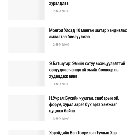
хуралдлаа
2 ӨДӨР ӨМНӨ
Монгол Улсад 10 мянган шатар хандивлах
амлалтаа биелүүлжээ
2 ӨДӨР ӨМНӨ
Э.Батшугар: Эмийн хатуу зохицуулалттай
орнуудаас чанартай эмийг бөөнөөр нь
худалдаж авна
3 ӨДӨР ӨМНӨ
Н.Учрал: Бүсийн чуулган, салбарын ой,
форум, хурал зэрэг бүх арга хэмжээг
цуцалж байна
3 ӨДӨР ӨМНӨ
Хэрэйдийн Ван Тоорилын Туулын Хар