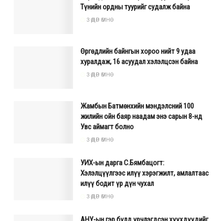
Түнийн ордны туурийг судалж байна
3 ӨДӨР ӨМНӨ
Өргөдлийн байнгын хороо нийт 9 удаа
хуралдаж, 16 асуудал хэлэлцсэн байна
3 ӨДӨР ӨМНӨ
Жамбын Батмөнхийн мэндэлсний 100
жилийн ойн баяр наадам энэ сарын 8-нд
Увс аймагт болно
3 ӨДӨР ӨМНӨ
УИХ-ын дарга С.Бямбацогт:
Хэлэлцүүлгээс илүү хэрэгжилт, амлалтаас
илүү бодит үр дүн чухал
3 ӨДӨР ӨМНӨ
АНУ-ын гэр бүлд үрчлэгдсэн хүүхдүүдийг