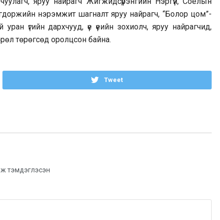
чуулагч, яруу найрагч Жигжидсүрэнгийн Нэргүй, Соёлын
цагдоржийн нэрэмжит шагналт яруу найрагч, “Болор цом”-
 уран үгийн дархчууд, үе үеийн зохиолч, яруу найрагчид,
төрөл төрөгсөд оролцсон байна.
Tweet
ж тэмдэглэсэн