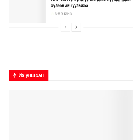
хүлээн авч уулзжээ
3 ӨДӨР ӨМНӨ
Их уншсан