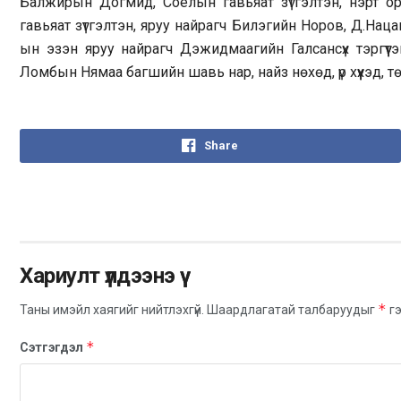
Балжирын Догмид, Соёлын гавьяат зүтгэлтэн, нэрт ор
гавьяат зүтгэлтэн, яруу найрагч Билэгийн Норов, Д.На
ын эзэн яруу найрагч Дэжидмаагийн Галсансүх тэргүүтэй
Ломбын Нямаа багшийн шавь нар, найз нөхөд, үр хүүхэд, 
Share
Хариулт үлдээнэ үү
*
Таны имэйл хаягийг нийтлэхгүй.
Шаардлагатай талбаруудыг
гэ
*
Сэтгэгдэл