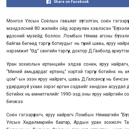
Share on Facebook
Монгол Улсын Соёлын гавьяат зүтгэлтэн, соён гэгээрүүл
мэндэлсний 80 жилийн ойд зориулан хэвлэсэн “Бүтээлийн
үндэсний музейд боллоо. Ломбын Нямаа агсны бүтээли
байгаа бөгөөд тэргүүн ботиудыг нь түүний шавь, яруу най
нэрэмжит “Өд” сангийн тэргүүн, доктор Д.Ганболд ариутг
Уран зохиолын ертөнцийн элдэв сонин, яруу найрагч,
“Миний амьдардаг ертөнц” нэртэй тэргүүн ботийнх нь
цом”-ын эзэн яруу найрагч, шавь Д.Галсансүх нь бичсэн бол
удирдахуй ухаан зэрэг өргөн сэдвийг хөндсөн асуудал дэвшү
ботийнх нь өмнөтгөлийг 1990-ээд оны яруу найргийн со
бичжээ.
Соён гэгээрүүлэгч, яруу найрагч Ломбын Нямаагийн “Бүт
Улсын Хөдөлмөрийн баатар, Ардын уран зохиолч Та