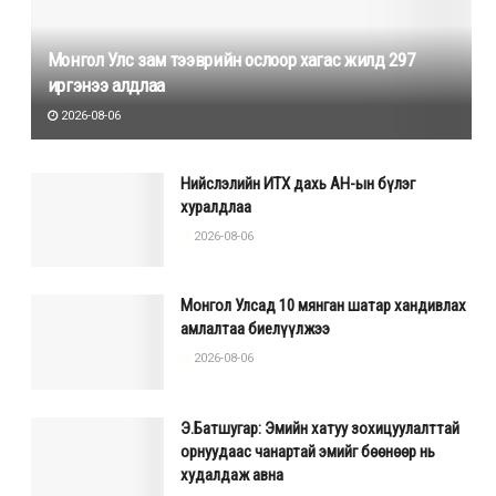
Монгол Улс зам тээврийн ослоор хагас жилд 297
иргэнээ алдлаа
2026-08-06
Нийслэлийн ИТХ дахь АН-ын бүлэг
хуралдлаа
2026-08-06
Монгол Улсад 10 мянган шатар хандивлах
амлалтаа биелүүлжээ
2026-08-06
Э.Батшугар: Эмийн хатуу зохицуулалттай
орнуудаас чанартай эмийг бөөнөөр нь
худалдаж авна