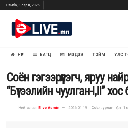
Бямба, 8 сар 8, 2026
НҮҮР
БАГЦ
МЭДЭЭ
ТОЙМ
УЛС Т
Соён гэгээрүүлэгч, яруу на
“Бүтээлийн чуулган-I,II” хо
Нийтэлсэн
Elive Admin
2026-01-19
-
Соёл, урлаг
Урт: 1