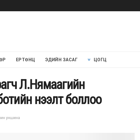
ӨР
ЕРТӨНЦ
ЭДИЙН ЗАСАГ
ЦОГЦ
йрагч Л.Нямаагийн
с ботийн нээлт боллоо
 мин уншина