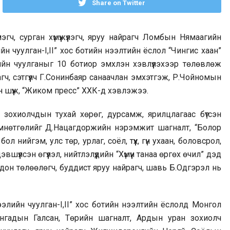
Share on Twitter
эгч, сурган хүмүүжүүлэгч, яруу найрагч Ломбын Нямаагийн
 чуулган-I,II” хос ботийн нээлтийн ёслол “Чингис хаан”
йн чуулганыг 10 ботиор эмхлэн хэвлүүлэхээр төлөвлөж
рагч, сэтгүүлч Г.Сонинбаяр санаачлан эмхэтгэж, Р.Чойномын
ан шүүж, “Жиком пресс” ХХК-д хэвлэжээ.
 зохиолчдын тухай хөрөг, дурсамж, ярилцлагаас бүтсэн
 өмнөтгөлийг Д.Нацагдоржийн нэрэмжит шагналт, “Болор
 нийгэм, улс төр, урлаг, соёл, түүх, гүн ухаан, боловсрол,
үлсэн өгүүлэл, нийтлэлүүдийн “Хүмүүн танаа өргөх өчил” дэд
дон төлөөлөгч, буддист яруу найрагч, шавь Б.Одгэрэл нь
ээлийн чуулган-I,II” хос ботийн нээлтийн ёслолд Монгол
нгадын Галсан, Төрийн шагналт, Ардын уран зохиолч