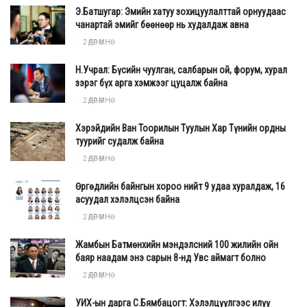
Э.Батшугар: Эмийн хатуу зохицуулалттай орнуудаас
чанартай эмийг бөөнөөр нь худалдаж авна
2 ӨДӨР ӨМНӨ
Н.Учрал: Бүсийн чуулган, салбарын ой, форум, хурал
зэрэг бүх арга хэмжээг цуцалж байна
2 ӨДӨР ӨМНӨ
Хэрэйдийн Ван Тоорилын Туулын Хар Түнийн ордны
туурийг судалж байна
2 ӨДӨР ӨМНӨ
Өргөдлийн байнгын хороо нийт 9 удаа хуралдаж, 16
асуудал хэлэлцсэн байна
2 ӨДӨР ӨМНӨ
Жамбын Батмөнхийн мэндэлсний 100 жилийн ойн
баяр наадам энэ сарын 8-нд Увс аймагт болно
2 ӨДӨР ӨМНӨ
УИХ-ын дарга С.Бямбацогт: Хэлэлцүүлгээс илүү