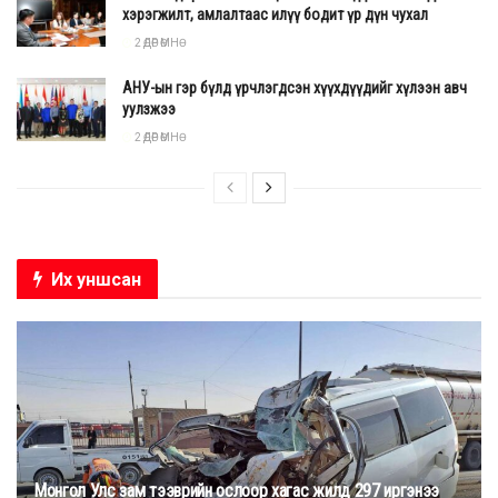
хэрэгжилт, амлалтаас илүү бодит үр дүн чухал
2 ӨДӨР ӨМНӨ
АНУ-ын гэр бүлд үрчлэгдсэн хүүхдүүдийг хүлээн авч
уулзжээ
2 ӨДӨР ӨМНӨ
Их уншсан
Монгол Улс зам тээврийн ослоор хагас жилд 297 иргэнээ