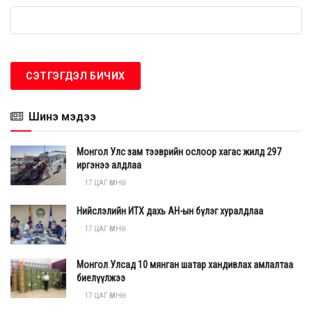
мэдээлэлд үндэслэн хол, ойрын замд гарахгүй байх,
малаа ойрын бэлчээрт бэлчээж, аюулгүй байдлаа
хангахыг зөвлөж байна.
Шинэ мэдээ
Монгол Улс зам тээврийн ослоор хагас жилд 297
иргэнээ алдлаа
17 ЦАГ ӨМНӨ
Нийслэлийн ИТХ дахь АН-ын бүлэг хуралдлаа
17 ЦАГ ӨМНӨ
Монгол Улсад 10 мянган шатар хандивлах амлалтаа
биелүүлжээ
17 ЦАГ ӨМНӨ