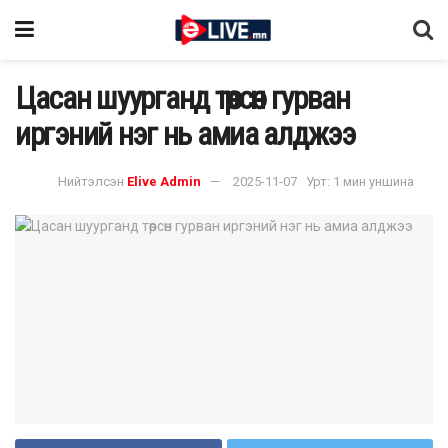
Цасан шуурганд төөрсөн гурван
иргэний нэг нь амиа алджээ
Нийтэлсэн
Elive Admin
2025-11-07
Урт: 1 мин уншина