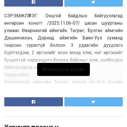
СЭРЭМЖЛҮҮЛЭГ: Онцгой байдлын байгууллагад
өнгөрсөн хоногт /2025.11.06-07/ цасан шуурганы
улмаас Өвөрхангай аймгийн Төгрөг, Булган аймгийн
Дашинчилэн, Дорнод аймгийн Баян-Уул суманд
төөрсөн сураггүй болсон 3 удаагийн дуудлага
бүртгэгдэж, 2 иргэнийг эсэн мэнд олж, нэг иргэнийг
буцалтгүй нэрвэгдэгч болсон байсныг олж, холбогдох
байгууллагад хүлээлгэн өглөө.
Үргэлжлүүлж унших
Тодруулбал:
Өвөрхангай аймгийн Төгрөг сумын Их-Уул багийн
"Эрээн-Уулын нөмөр" гэдэг газар өсвөр насны хүүхэд
/2025.11.06/ 16:00 цагт мотоциклоор хонь хариулж
яваад сураггүй болсон мэдээллийг 21:50 цагт
ирүүлсний дагуу эрэн хайх ажиллагааг зохион
байгуулж, 03:15 цагт эсэн мэнд олсон.
Булган аймгийн Дашинчилэн сумын Доргонт багийн