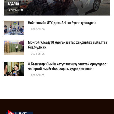
алдлаа
2026-08-06
Нийслэлийн ИТХ дахь АН-ын бүлэг хуралдлаа
2026-08-06
Монгол Улсад 10 мянган шатар хандивлах амлалтаа
биелүүлжээ
2026-08-06
Э.Батшугар: Эмийн хатуу зохицуулалттай орнуудаас
чанартай эмийг бөөнөөр нь худалдаж авна
2026-08-05