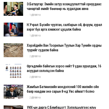
Э.Батшугар: Эмийн хатуу зохицуулалттай орнуудаас
тогтнох үйл хэргийн үзэл санааг бүхий л талаар
чанартай эмийг бөөнөөр нь худалдаж авна
дэмждэг байв. Энэ мэтээр язгуур үндсээ хамгаалж,
1 ӨДӨР ӨМНӨ
улс гэрээ туурга тусгаар болгож, Монгол Улсын гал
голомтыг сэргээн бадраах үндэсний хувьсгалыг
Н.Учрал: Бүсийн чуулган, салбарын ой, форум, хурал
зэрэг бүх арга хэмжээг цуцалж байна
ялалтад хүргэхэд Богд гэгээнтэй хамгийн ойр байж,
1 ӨДӨР ӨМНӨ
хамтарсан ноёд нь Сайн ноён Намнансүрэн, Түшээ гүн
Чагдаржав нар байсан ажээ.
Хэрэйдийн Ван Тоорилын Туулын Хар Түнийн ордны
туурийг судалж байна
2 ӨДӨР ӨМНӨ
Өргөдлийн байнгын хороо нийт 9 удаа хуралдаж, 16
асуудал хэлэлцсэн байна
2 ӨДӨР ӨМНӨ
Жамбын Батмөнхийн мэндэлсний 100 жилийн ойн
баяр наадам энэ сарын 8-нд Увс аймагт болно
2 ӨДӨР ӨМНӨ
УИХ-ын дарга С.Бямбацогт: Хэлэлцүүлгээс илүү