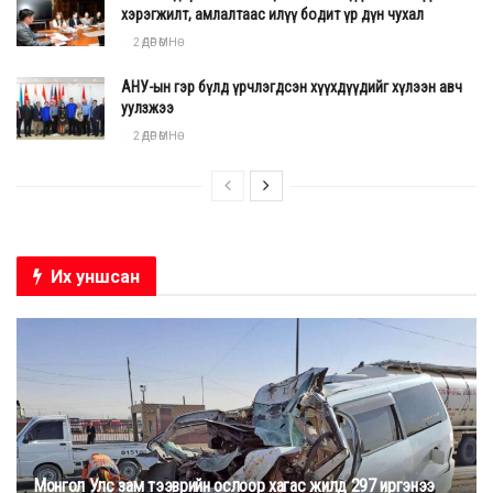
хэрэгжилт, амлалтаас илүү бодит үр дүн чухал
2 ӨДӨР ӨМНӨ
АНУ-ын гэр бүлд үрчлэгдсэн хүүхдүүдийг хүлээн авч
уулзжээ
2 ӨДӨР ӨМНӨ
Их уншсан
С
айн ноён ханы 10 дахь үеийн орыг залгамжлав
Халхын Сайн ноён хан, Монгол Улсын анхны Ерөнхий
Монгол Улс зам тээврийн ослоор хагас жилд 297 иргэнээ