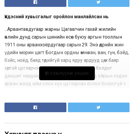
Үндэсний хувьсгалыг оройлон манлайлсан нь
...Арвантавдугаар жарны Цагаагчин гахай жилийн
өвлийн дунд сарын шинийн есөн буюу аргын тооллын
1911 оны арванхоёрдугаар сарын 29. Энэ өдрийн жин
үдийн морин цагт Богдын ордны өмнө хан, ван, гүн, бэйд,
бэйс, ноёд, баяд төдийгүй харц ядуу ардууд цөм баяр
хөөртэй цугларчээ. Хүй мандалын дэнжид болдог
Үргэлжлүүлж унших
даншиг наадмыг эс тооцвол Их Хүрээнд ойрын хэдэн
арван жилд ийм олон хүн цугларсан ёслол болоогүй ч
байж мэднэ.
Жин үдийн нар голлож морин цаг эхэлмэгц Халхын
Сайн ноён хан Намнансүрэн хурсан олны өмнө ёс, намба
төгөлдөр залран баруун өвдөг дээрээ сөхрөн сууж, Манж Чин
улсын ноёрхол нуран унаж, монголчууд эрт чөлөө, тусгаар