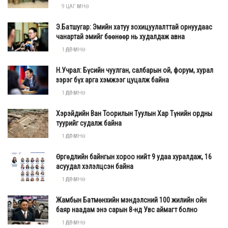
жүжигчид кино, тоглоом, виртуал контентын
9 ЦАГ ӨМНӨ
үйлдвэрлэлд зардлыг бууруулах боломжтой.
AI-ээр
Э.Батшугар: Эмийн хатуу зохицуулалттай орнуудаас
жүжигчид ядрахгүй, хөгшрөхгүй, “эго” байхгүй зэрэг давуу
чанартай эмийг бөөнөөр нь худалдаж авна
талтай гэж үзэх талууд ч байна. О
доогоор олон
1 ӨДӨР ӨМНӨ
эсэргүүцэл, шахалт дунд байгаа ч, зарим компаниуд AI
Н.Учрал: Бүсийн чуулган, салбарын ой, форум, хурал
дүрүүдээр контент бүтээх оролдлогоо хэдийнэ эхлүүлээд
зэрэг бүх арга хэмжээг цуцалж байна
байна.
1 ӨДӨР ӨМНӨ
"Particle6" продакшны эзэн
Ван дер Велден нь Тиллиг
Хэрэйдийн Ван Тоорилын Туулын Хар Түнийн ордны
дараагийн Натали Портман эсвэл Скарлет Йоханнсен
туурийг судалж байна
болохыг хүсч байгаагаа хэвлэлд хэлсэн юм. Мөн
1 ӨДӨР ӨМНӨ
"Тиллиг бүтээх нь миний хувьд дүр зурах, дүр бичих,
Өргөдлийн байнгын хороо нийт 9 удаа хуралдаж, 16
жүжиглэх гэх мэт уран сэтгэмж, ур чадварын үйлдэл
асуудал хэлэлцсэн байна
байсан" гээд, ийм бүтээлийг жинхэнэ ​​жүжигчид
1 ӨДӨР ӨМНӨ
өөрсөдтэйгээ харьцуулахаасаа илүү "өөрсдийн жанрын
нэг хэсэг" гэж харах ёстой гэж үзэл бодлоо
Жамбын Батмөнхийн мэндэлсний 100 жилийн ойн
баяр наадам энэ сарын 8-нд Увс аймагт болно
илэрхийлжээ.
1 ӨДӨР ӨМНӨ