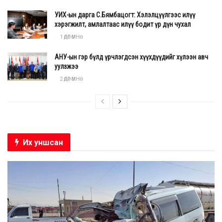
Тилли Норвүүд яг л бодит хүн мэт инстаграм
хуудас нээж
УИХ-ын дарга С.Бямбацогт: Хэлэлцүүлгээс илүү
ажиллуулж байгаа бөгөөд AI зургуудаа дадагчиддаа
хэрэгжилт, амлалтаас илүү бодит үр дүн чухал
хуваалцдаг юм.
1 ӨДӨР ӨМНӨ
АНУ-ын гэр бүлд үрчлэгдсэн хүүхдүүдийг хүлээн авч
уулзжээ
2 ӨДӨР ӨМНӨ
Их уншсан