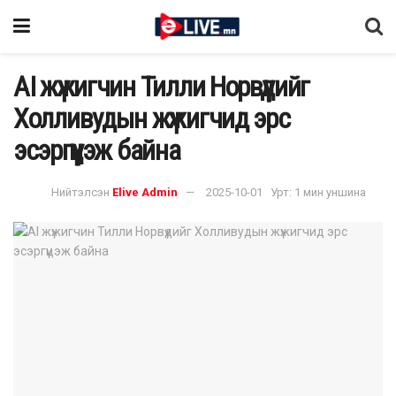
AI жүжигчин Тилли Норвүүдийг
Холливудын жүжигчид эрс
эсэргүүцэж байна
Нийтэлсэн
Elive Admin
2025-10-01
Урт: 1 мин уншина