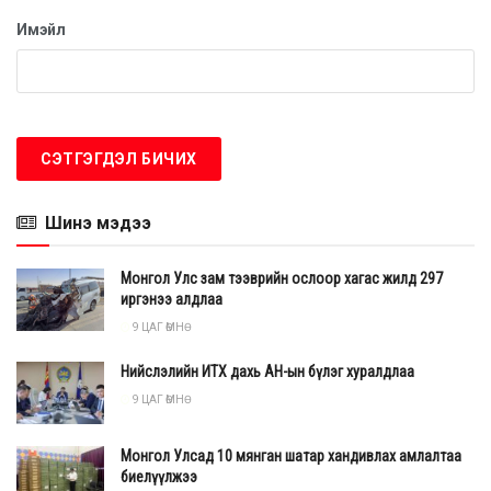
гэсэн бол Марвел киноны од Симу Лю "Кино нь
Имэйл
үнэхээр гайхалтай, гэхдээ киноны дүрүүдийг AI жүжигчин
биш жинхэнэ хүмүүс бүтээсэн бол хүний ​​сэтгэл хөдлөлийг
харуулах талаасаа хамаагүй илүү байх байсан" гэж хэлэв.
Шинэ мэдээ
Монгол Улс зам тээврийн ослоор хагас жилд 297
иргэнээ алдлаа
9 ЦАГ ӨМНӨ
Нийслэлийн ИТХ дахь АН-ын бүлэг хуралдлаа
9 ЦАГ ӨМНӨ
Монгол Улсад 10 мянган шатар хандивлах амлалтаа
Хэдий жүжигчдийн хувьд эрс эсэргүүцэж байгаа ч AI
биелүүлжээ