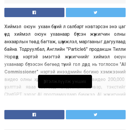
Хиймэл оюун ухаан бүхий л салбарт нэвтэрсэн энэ цаг
үед хиймэл оюун ухаанаар бүтсэн жүжигчин олны
анхаарлын төвд багтаж, шүүмжлэл, маргааныг дагуулаад
байна. Тодруулбал, Английн "Particle6" продакшн Тилли
Норвүүд нэртэй эмэгтэй жүжигчнийг хиймэл оюун
ухаанаар бүтээсэн бөгөөд түүний гол дүрд нь тоглосон "
AI
Commissioner"
нэртэй инээдмийн богино хэмжээний
видео олны хүртээл болоод байна. Уг видео 200,000
Үргэлжлүүлж унших
үзэлттэй яваа бөгөөд видеоны бичвэр, тэкстийг
ChatGPT зэрэг AI програмуудаар бичжээ. AI жүжигчний
анхны бүтээл гарснаас хойш олон нийтийн дунд тээр
дундаа, холливудын жүжигчдийн дунд олон тооны
шүүмж, эсэргүүцэл дэгдээд байна.
Америкийн жүжигчдийн
холбоо нь Tilly Norwood-ийг “жүжигчин биш,