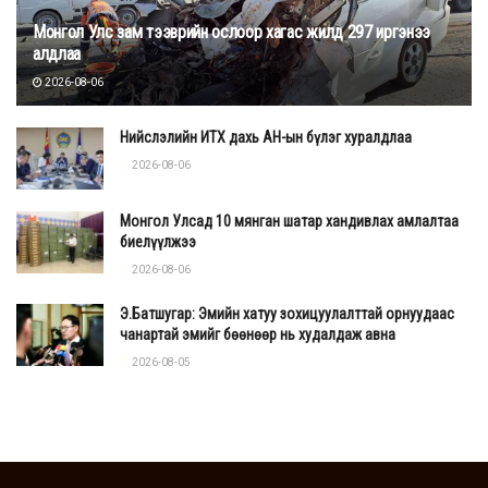
Монгол Улс зам тээврийн ослоор хагас жилд 297 иргэнээ
алдлаа
2026-08-06
Нийслэлийн ИТХ дахь АН-ын бүлэг хуралдлаа
2026-08-06
Монгол Улсад 10 мянган шатар хандивлах амлалтаа
биелүүлжээ
2026-08-06
Э.Батшугар: Эмийн хатуу зохицуулалттай орнуудаас
чанартай эмийг бөөнөөр нь худалдаж авна
2026-08-05