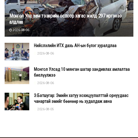
Монгол Улс зам тээврийн ослоор хагас жилд 297 иргэнээ
алдлаа
2026-08-06
Нийслэлийн ИТХ дахь АН-ын бүлэг хуралдлаа
2026-08-06
Монгол Улсад 10 мянган шатар хандивлах амлалтаа
биелүүлжээ
2026-08-06
Э.Батшугар: Эмийн хатуу зохицуулалттай орнуудаас
чанартай эмийг бөөнөөр нь худалдаж авна
2026-08-05