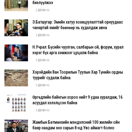
танилцаж, зам тавихад тулгамдаж буй асуудал,
биелүүлжээ
асуудлыг хэрхэн шийдвэрлэх боломжтой талаар газар
2 ӨДӨР ӨМНӨ
дээр нь ажиллаж холбогдох албаныхантай санал
Э.Батшугар: Эмийн хатуу зохицуулалттай орнуудаас
солилцлоо. Мөн БЗД-ийн 14-р хороо, “Cinema next”
чанартай эмийг бөөнөөр нь худалдаж авна
орчимд тавигдах шинэ замын трассын нөхцөл
3 ӨДӨР ӨМНӨ
байдалтай, танилцаж ажиллалаа.
Н.Учрал: Бүсийн чуулган, салбарын ой, форум, хурал
зэрэг бүх арга хэмжээг цуцалж байна
3 ӨДӨР ӨМНӨ
Хэрэйдийн Ван Тоорилын Туулын Хар Түнийн ордны
туурийг судалж байна
3 ӨДӨР ӨМНӨ
Өргөдлийн байнгын хороо нийт 9 удаа хуралдаж, 16
асуудал хэлэлцсэн байна
3 ӨДӨР ӨМНӨ
Жамбын Батмөнхийн мэндэлсний 100 жилийн ойн
баяр наадам энэ сарын 8-нд Увс аймагт болно