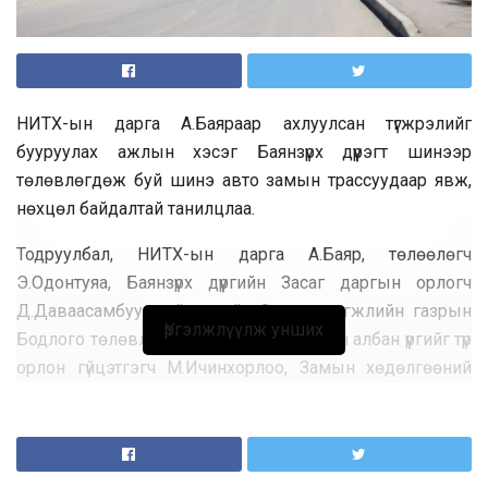
НИТХ-ын дарга А.Баяраар ахлуулсан түгжрэлийг
бууруулах ажлын хэсэг Баянзүрх дүүрэгт шинээр
төлөвлөгдөж буй шинэ авто замын трассуудаар явж,
нөхцөл байдалтай танилцлаа.
Тодруулбал, НИТХ-ын дарга А.Баяр, төлөөлөгч
Э.Одонтуяа, Баянзүрх дүүргийн Засаг даргын орлогч
Д.Даваасамбуу, нийслэлийн Замын хөгжлийн газрын
Үргэлжлүүлж унших
Бодлого төлөвлөлтийн хэлтсийн даргын албан үүргийг түр
орлон гүйцэтгэгч М.Ичинхорлоо, Замын хөдөлгөөний
удирдлагын төвийн дарга Ч.Хувьзаяа, Тээврийн
цагдаагийн албаны Урьдчилан сэргийлэх хэлтсийн
дарга, дэд хурандаа Б.Очирбат зэрэг ажлын хэсгийн
бүрэлдэхүүн ажиллав. Баянзүрх дүүргийн 42-р хорооны нутаг