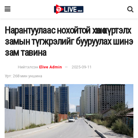
Нарантуулаас нохойтой хөшөө хүртэлх
замын түгжрэлийг бууруулах шинэ
зам тавина
Нийтэлсэн
Elive Admin
2025-09-11
Урт: 268 мин уншина