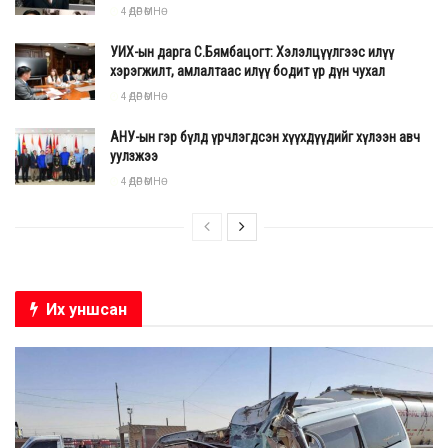
4 ӨДӨР ӨМНӨ
УИХ-ын дарга С.Бямбацогт: Хэлэлцүүлгээс илүү
хэрэгжилт, амлалтаас илүү бодит үр дүн чухал
4 ӨДӨР ӨМНӨ
АНУ-ын гэр бүлд үрчлэгдсэн хүүхдүүдийг хүлээн авч
уулзжээ
4 ӨДӨР ӨМНӨ
Их уншсан