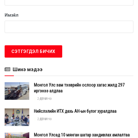
Имэйл
Шинэ мэдээ
Монгол Улс зам тээврийн ослоор хагас жилд 297
иргэнээ алдлаа
2 ӨДӨР ӨМНӨ
Нийслэлийн ИТХ дахь АН-ын бүлэг хуралдлаа
2 ӨДӨР ӨМНӨ
Тиймээс энэхүү шинэ замын трассын нөхцөл байдалтай
Монгол Улсад 10 мянган шатар хандивлах амлалтаа