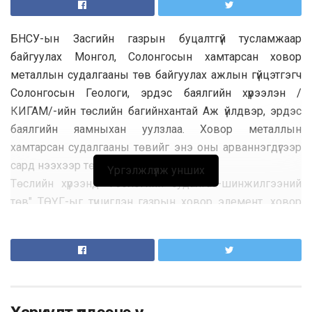
БНСУ-ын Засгийн газрын буцалтгүй тусламжаар
байгуулах Монгол, Солонгосын хамтарсан ховор
металлын судалгааны төв байгуулах ажлын гүйцэтгэгч
Солонгосын Геологи, эрдэс баялгийн хүрээлэн /
КИГАМ/-ийн төслийн багийнхантай Аж үйлдвэр, эрдэс
баялгийн яамныхан уулзлаа. Ховор металлын
хамтарсан судалгааны төвийг энэ оны арваннэгдүгээр
сард нээхээр төлөвлөн ажиллаж байна.
Үргэлжлүүлж унших
Төслийн хүрээнд "Геологийн судалгаа-шинжилгээний
төв" ТӨҮГ-ыг түшиглэн газрын ховор элемент, ховор
металлын хүдрийг баяжуулах технологийг хамтран
судлах, Солонгос Улсын баяжуулах технологийг
нутагшуулах лаборатори байгуулах, хүний нөөцийг
бэлтгэх болон хоёр орны аж ахуйн нэгжүүдийг ховор
металлын чиглэлээр хамтран ажиллахад дэмжлэг
үзүүлэх зэрэг асуудлаар санал солилцлоо. Улсын хөгжилд