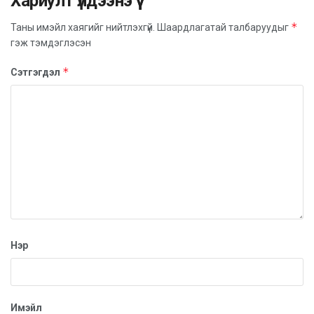
Хариулт үлдээнэ үү
үнэтэй хувь нэмэр оруулах, олон улсын хамтын
*
Таны имэйл хаягийг нийтлэхгүй.
Шаардлагатай талбаруудыг
ажиллагаа өргөжих зэрэг олон ач холбогдолтой төсөл
гэж тэмдэглэсэн
юм.
*
Сэтгэгдэл
Нэр
Имэйл