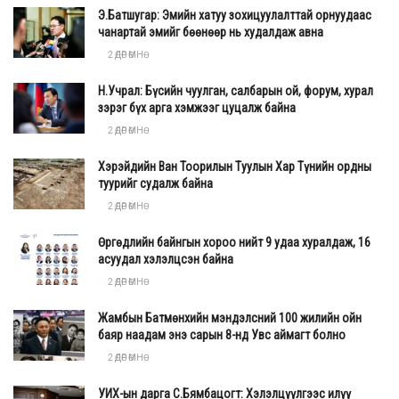
Э.Батшугар: Эмийн хатуу зохицуулалттай орнуудаас
чанартай эмийг бөөнөөр нь худалдаж авна
2 ӨДӨР ӨМНӨ
Н.Учрал: Бүсийн чуулган, салбарын ой, форум, хурал
зэрэг бүх арга хэмжээг цуцалж байна
2 ӨДӨР ӨМНӨ
Хэрэйдийн Ван Тоорилын Туулын Хар Түнийн ордны
туурийг судалж байна
2 ӨДӨР ӨМНӨ
Өргөдлийн байнгын хороо нийт 9 удаа хуралдаж, 16
асуудал хэлэлцсэн байна
2 ӨДӨР ӨМНӨ
Жамбын Батмөнхийн мэндэлсний 100 жилийн ойн
баяр наадам энэ сарын 8-нд Увс аймагт болно
2 ӨДӨР ӨМНӨ
УИХ-ын дарга С.Бямбацогт: Хэлэлцүүлгээс илүү