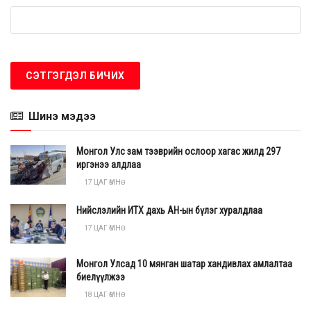
Шинэ мэдээ
Монгол Улс зам тээврийн ослоор хагас жилд 297
иргэнээ алдлаа
17 ЦАГ ӨМНӨ
Нийслэлийн ИТХ дахь АН-ын бүлэг хуралдлаа
17 ЦАГ ӨМНӨ
Монгол Улсад 10 мянган шатар хандивлах амлалтаа
биелүүлжээ
18 ЦАГ ӨМНӨ