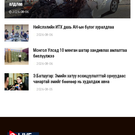
алдлаа
2026-08-06
Нийслэлийн ИТХ дахь АН-ын бүлэг хуралдлаа
2026-08-06
Монгол Улсад 10 мянган шатар хандивлах амлалтаа
биелүүлжээ
2026-08-06
Э.Батшугар: Эмийн хатуу зохицуулалттай орнуудаас
чанартай эмийг бөөнөөр нь худалдаж авна
2026-08-05