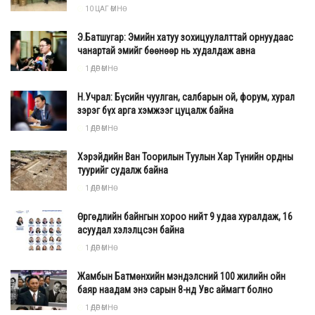
10 ЦАГ ӨМНӨ
Э.Батшугар: Эмийн хатуу зохицуулалттай орнуудаас
чанартай эмийг бөөнөөр нь худалдаж авна
1 ӨДӨР ӨМНӨ
Н.Учрал: Бүсийн чуулган, салбарын ой, форум, хурал
зэрэг бүх арга хэмжээг цуцалж байна
1 ӨДӨР ӨМНӨ
Хэрэйдийн Ван Тоорилын Туулын Хар Түнийн ордны
туурийг судалж байна
1 ӨДӨР ӨМНӨ
Өргөдлийн байнгын хороо нийт 9 удаа хуралдаж, 16
асуудал хэлэлцсэн байна
1 ӨДӨР ӨМНӨ
Жамбын Батмөнхийн мэндэлсний 100 жилийн ойн
баяр наадам энэ сарын 8-нд Увс аймагт болно
1 ӨДӨР ӨМНӨ