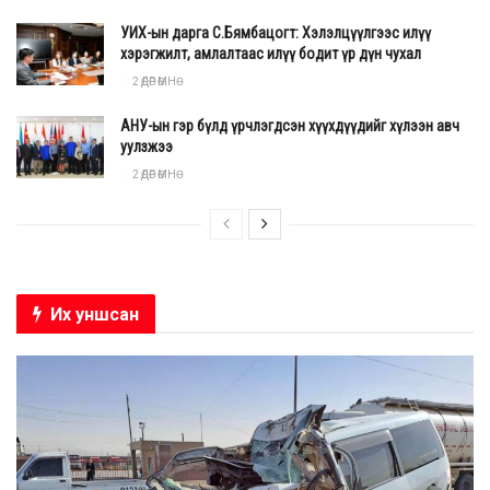
УИХ-ын дарга С.Бямбацогт: Хэлэлцүүлгээс илүү
хэрэгжилт, амлалтаас илүү бодит үр дүн чухал
2 ӨДӨР ӨМНӨ
АНУ-ын гэр бүлд үрчлэгдсэн хүүхдүүдийг хүлээн авч
уулзжээ
2 ӨДӨР ӨМНӨ
Их уншсан