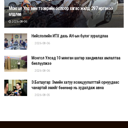
Монгол Улс зам тээврийн ослоор хагас жилд 297 иргэнээ
алдлаа
2026-08-06
Нийслэлийн ИТХ дахь АН-ын бүлэг хуралдлаа
2026-08-06
Монгол Улсад 10 мянган шатар хандивлах амлалтаа
биелүүлжээ
2026-08-06
Э.Батшугар: Эмийн хатуу зохицуулалттай орнуудаас
чанартай эмийг бөөнөөр нь худалдаж авна
2026-08-05