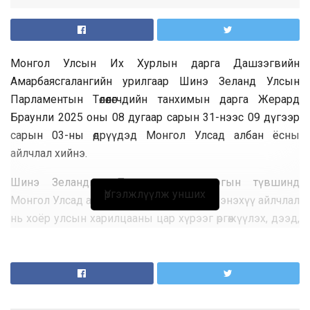
Монгол Улсын Их Хурлын дарга Дашзэгвийн
Амарбаясгалангийн урилгаар Шинэ Зеланд Улсын
Парламентын Төлөөлөгчдийн танхимын дарга Жерард
Браунли 2025 оны 08 дугаар сарын 31-нээс 09 дүгээр
сарын 03-ны өдрүүдэд Монгол Улсад албан ёсны
айлчлал хийнэ.
Шинэ Зеландын Парламентын даргын түвшинд
Үргэлжлүүлж унших
Монгол Улсад анх удаа хэрэгжүүлж буй энэхүү айлчлал
нь хоёр улсын харилцааны цар хүрээг өргөжүүлэх, дээд,
өндөр түвшний харилцан айлчлал, яриа хэлэлцээний
давтамжийг нэмэгдүүлэх, парламент хоорондын
хамтын ажиллагааг бэхжүүлэхэд чиглэж байгаа бөгөөд
айлчлалын хүрээнд Улсын Их Хурлын дарга
Д.Амарбаясгалан, Төлөөлөгчдийн танхимын дарга