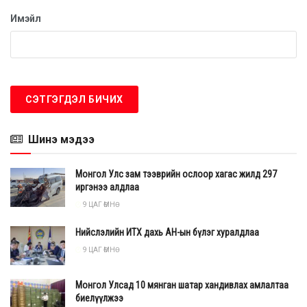
Имэйл
Шинэ мэдээ
Монгол Улс зам тээврийн ослоор хагас жилд 297
иргэнээ алдлаа
9 ЦАГ ӨМНӨ
Нийслэлийн ИТХ дахь АН-ын бүлэг хуралдлаа
9 ЦАГ ӨМНӨ
Монгол Улсад 10 мянган шатар хандивлах амлалтаа
биелүүлжээ