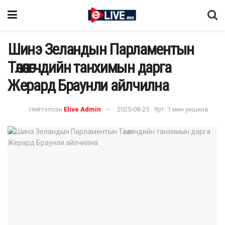
Шинэ Зеландын Парламентын
Төлөөлөгчдийн танхимын дарга
Жерард Браунли айлчилна
Нийтэлсэн
Elive Admin
2025-08-25
Урт: 1 мин уншина