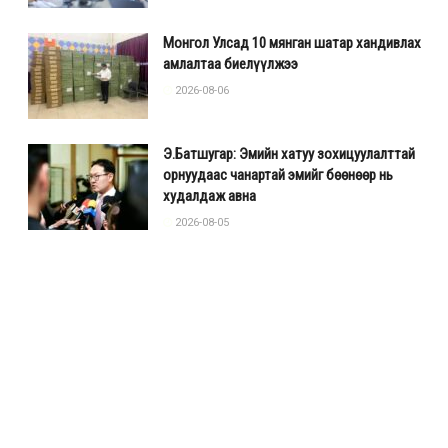
Монгол Улсад 10 мянган шатар хандивлах
амлалтаа биелүүлжээ
2026-08-06
Э.Батшугар: Эмийн хатуу зохицуулалттай
орнуудаас чанартай эмийг бөөнөөр нь
худалдаж авна
2026-08-05