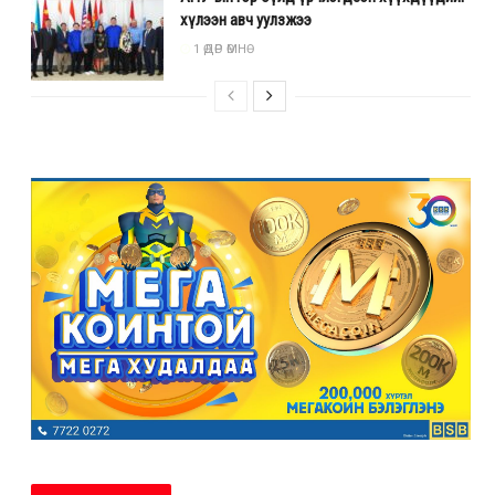
хүлээн авч уулзжээ
1 ӨДӨР ӨМНӨ