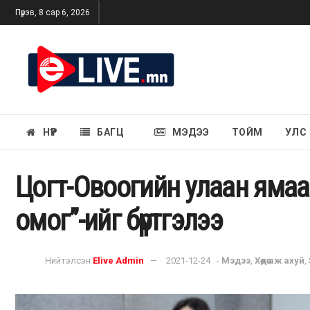
Пүрэв, 8 сар 6, 2026
НҮҮР
БАГЦ
МЭДЭЭ
ТОЙМ
УЛС
Цогт-Овоогийн улаан ямаа
омог”-ийг бүртгэлээ
Нийтэлсэн
Elive Admin
2021-12-24
-
Мэдээ
,
Хөдөө аж ахуй
,