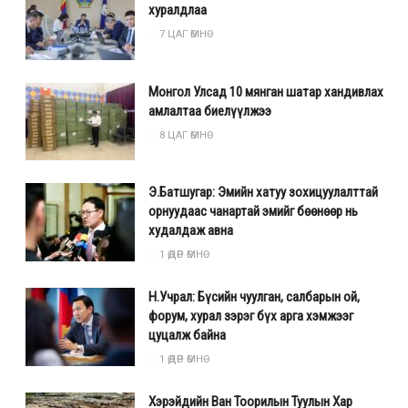
хуралдлаа
7 ЦАГ ӨМНӨ
Монгол Улсад 10 мянган шатар хандивлах
амлалтаа биелүүлжээ
8 ЦАГ ӨМНӨ
Э.Батшугар: Эмийн хатуу зохицуулалттай
орнуудаас чанартай эмийг бөөнөөр нь
худалдаж авна
1 ӨДӨР ӨМНӨ
Н.Учрал: Бүсийн чуулган, салбарын ой,
форум, хурал зэрэг бүх арга хэмжээг
цуцалж байна
1 ӨДӨР ӨМНӨ
Хэрэйдийн Ван Тоорилын Туулын Хар