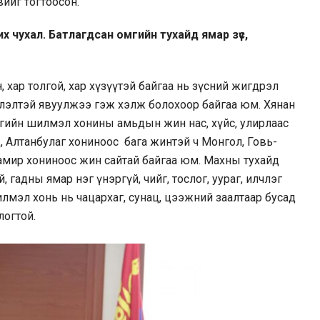
вийг тогтоосон.
х чухал. Батлагдсан омгийн тухайд ямар зүс,
н, хар толгой, хар хүзүүтэй байгаа нь зүсний жигдрэл
лэлтэй явуулжээ гэж хэлж болохоор байгаа юм. Хянан
гийн шилмэл хонины амьдын жин нас, хүйс, улирлаас
д, Алтанбулаг хониноос бага жинтэй ч Монгол, Говь-
, Тамир хониноос жин сайтай байгаа юм. Махны тухайд
ртэй, гадны ямар нэг үнэргүй, чийг, тослог, уураг, илчлэг
лмэл хонь нь чацархаг, сунац, цээжний заалтаар бусад
логтой.