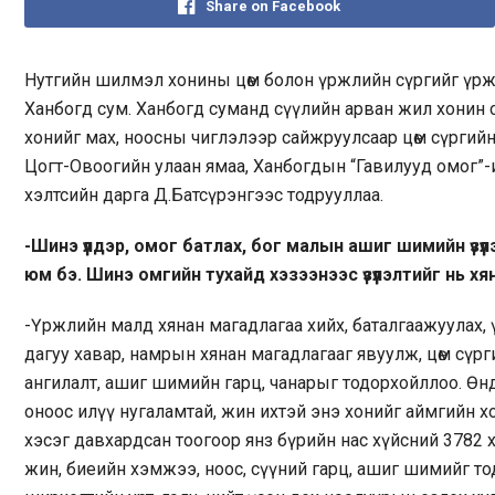
Share on Facebook
Нутгийн шилмэл хонины цөм болон үржлийн сүргийг үржү
Ханбогд сум. Ханбогд суманд сүүлийн арван жил хонин сүр
хонийг мах, ноосны чиглэлээр сайжруулсаар цөм сүргийн х
Цогт-Овоогийн улаан ямаа, Ханбогдын “Гавилууд омог”-
хэлтсийн дарга Д.Батсүрэнгээс тодрууллаа.
-Шинэ үүлдэр, омог батлах, бог малын ашиг шимийн үз
юм бэ. Шинэ омгийн тухайд хэзээнээс үзүүлэлтийг нь 
-Үржлийн малд хянан магадлагаа хийх, баталгаажуулах,
дагуу хавар, намрын хянан магадлагааг явуулж, цөм сүр
ангилалт, ашиг шимийн гарц, чанарыг тодорхойллоо. Өн
оноос илүү нугаламтай, жин ихтэй энэ хонийг аймгийн 
хэсэг давхардсан тоогоор янз бүрийн нас хүйсний 3782
жин, биеийн хэмжээ, ноос, сүүний гарц, ашиг шимийг т