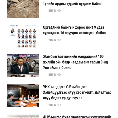
Түнийн ордны туурийг судалж байна
1 ӨДӨР ӨМНӨ
Өргөдлийн байнгын хороо нийт 9 удаа
хуралдаж, 16 асуудал хэлэлцсэн байна
1 ӨДӨР ӨМНӨ
Жамбын Батмөнхийн мэндэлсний 100
жилийн ойн баяр наадам энэ сарын 8-нд
Увс аймагт болно
1 ӨДӨР ӨМНӨ
УИХ-ын дарга С.Бямбацогт:
Хэлэлцүүлгээс илүү хэрэгжилт, амлалтаас
илүү бодит үр дүн чухал
1 ӨДӨР ӨМНӨ
АНУ-ын гэр бүлд үрчлэгдсэн хүүхдүүдийг