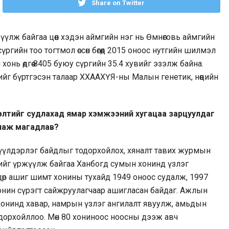
Share on Twitter
үлж байгаа цөөн хэдэн аймгийн нэг нь Өмнөговь аймгийн
гийн тоо тогтмол өссөн бөгөөд 2015 оноос нутгийн шилмэл
онь өдгөө 8405 буюу сүргийн 35.4 хувийг эзэлж байна.
ийг бүртгэсэн талаар ХХААХҮЯ-ны Малын генетик, нөөцийн
үүлэлтийг судлахад ямар хэмжээний хугацаа зарцуулдаг
хянаж магадлав?
 үүлдэрлэг байдлыг тодорхойлох, хяналт тавих журмын
гийг үржүүлж байгаа Ханбогд сумын хонинд үзлэг
дөр ашиг шимт хонины тухайд 1949 оноос судалж, 1997
хонин сүрэгт сайжруулагчаар ашигласан байдаг. Ажлын
 хонинд хавар, намрын үзлэг ангилалт явуулж, амьдын
одорхойллоо. Мөн 80 хониноос ноосны дээж авч