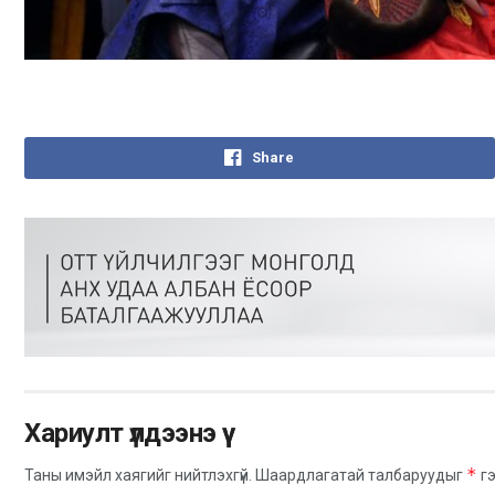
Share
Хариулт үлдээнэ үү
*
Таны имэйл хаягийг нийтлэхгүй.
Шаардлагатай талбаруудыг
гэ