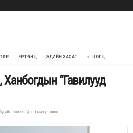
 ТӨР
ЕРТӨНЦ
ЭДИЙН ЗАСАГ
ЦОГЦ
, Ханбогдын “Гавилууд
Эдийн засаг
Урт: 1 мин уншина