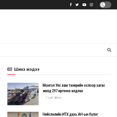
Шинэ мэдээ
Монгол Улс зам тээврийн ослоор хагас
жилд 297 иргэнээ алдлаа
7 ЦАГ ӨМНӨ
Нийслэлийн ИТХ дахь АН-ын бүлэг