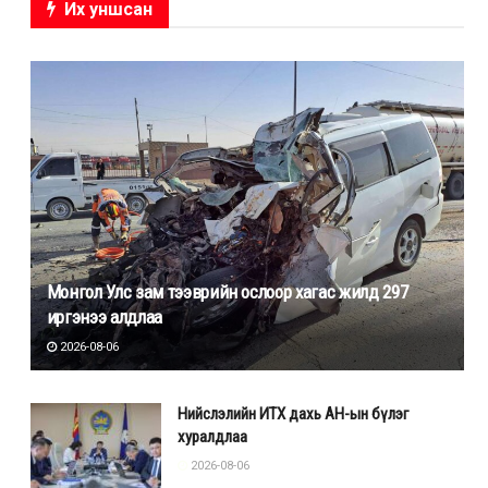
Их уншсан
Монгол Улс зам тээврийн ослоор хагас жилд 297
иргэнээ алдлаа
2026-08-06
Нийслэлийн ИТХ дахь АН-ын бүлэг
хуралдлаа
2026-08-06