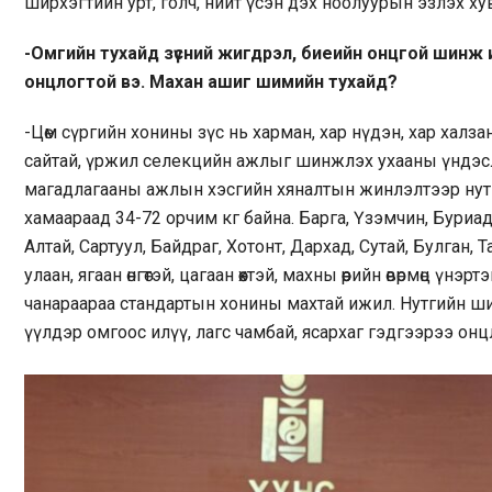
ширхэгтийн урт, голч, нийт үсэн дэх ноолуурын эзлэх ху
-Омгийн тухайд зүсний жигдрэл, биеийн онцгой шинж и
онцлогтой вэ. Махан ашиг шимийн тухайд?
-Цөм сүргийн хонины зүс нь харман, хар нүдэн, хар халза
сайтай, үржил селекцийн ажлыг шинжлэх ухааны үндэс
магадлагааны ажлын хэсгийн хяналтын жинлэлтээр нут
хамаараад 34-72 орчим кг байна. Барга, Үзэмчин, Буриа
Алтай, Сартуул, Байдраг, Хотонт, Дархад, Сутай, Булган
улаан, ягаан өнгөтэй, цагаан өөхтэй, махны өөрийн өвөрмөц үнэ
чанараараа стандартын хонины махтай ижил. Нутгийн ши
үүлдэр омгоос илүү, лагс чамбай, ясархаг гэдгээрээ онц